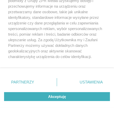
podmioty z Grupy ZPR Media uzyskujemy dostęp i
przechowujemy informacje na urządzeniu oraz
przetwarzamy dane osobowe, takie jak unikalne
identyfikatory, standardowe informacje wysyłane przez
urządzenie czy dane przeglądania w celu zapewniania
spersonalizowanych reklam, wybór spersonalizowanych
treści, pomiar reklam i treści, badanie odbiorców oraz
ulepszanie usług. Za zgodą Użytkownika my i Zaufani
Partnerzy możemy używać dokładnych danych
geolokalizacyjnych oraz aktywnie skanować
charakterystykę urządzenia do celów identyfikacji.
Ponieważ cenimy Twoją prywatność, prosimy o zgodę na
korzystanie z tych technologii poprzez kliknięcie
„Akceptuję”. Zgoda jest dobrowolna i zawsze możesz ją
zmienić/wycofać klikając przycisk ustawień prywatności
MUZYKA
PARTNERZY
USTAWIENIA
znajdujący się w lewym dolnym rogu strony
. Niektóre
rodzaje przetwarzania danych nie wymagają zgody
"ESKA Hity na Czasie" – playlista,
Akceptuję
użytkownika, ale masz prawo sprzeciwić się takiemu
przetwarzaniu. Preferencje będą miały zastosowanie tylko
która rozkręci każdą chwilę
na tej witrynie.