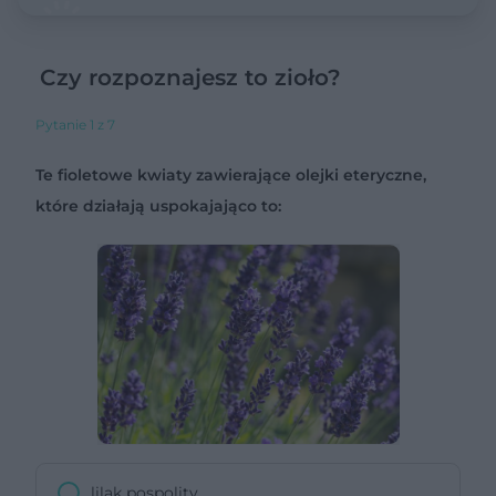
Czy rozpoznajesz to zioło?
Pytanie 1 z 7
Te fioletowe kwiaty zawierające olejki eteryczne,
które działają uspokajająco to:
lilak pospolity