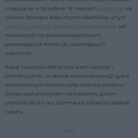
znajdują się w tej roślinie. W owocach
dzikiej róży
są
również znaczące ilości innych składników, w tym
witamin z grupy B
,
witaminy E
,
karotenoidów
, soli
mineralnych czy kwasów organicznych,
poprawiających kondycję i wspierających
odporność.
Napar z owoców dzikiej róży warto zażywać i
profilaktycznie, i w okresie rekonwalescencji. Łyżkę
rozdrobnionych owoców zalej szklanką wrzątku i
zostaw pod przykryciem na kwadrans, potem
przecedź. Pij 2-3 razy dziennie po szklance ciepłego
naparu.