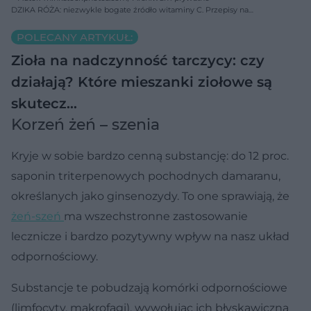
DZIKA RÓŻA: niezwykle bogate źródło witaminy C. Przepisy na
przetwory z róży
POLECANY ARTYKUŁ:
Zioła na nadczynność tarczycy: czy
działają? Które mieszanki ziołowe są
skutecz…
Korzeń żeń – szenia
Kryje w sobie bardzo cenną substancję: do 12 proc.
saponin triterpenowych pochodnych damaranu,
określanych jako ginsenozydy. To one sprawiają, że
żeń-szeń
ma wszechstronne zastosowanie
lecznicze i bardzo pozytywny wpływ na nasz układ
odpornościowy.
Substancje te pobudzają komórki odpornościowe
(limfocyty, makrofagi), wywołując ich błyskawiczną