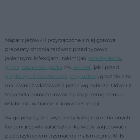
Napar z jeżówki i przyrządzone z niej gotowe
preparaty chronią zarówno przed typowo
jesiennymi infekcjami, takimi jak
przeziębienie
,
grypa
,
zapalenie gardła
czy
oskrzeli
, jak i przed
grzybiczymi zakażeniami jamy ustnej
, gdyż ziele to
ma również właściwości przeciwgrzybicze. Odwar z
tego ziela pomoże również przy przemęczeniu i
osłabieniu w trakcie rekonwalescencji.
By go przyrządzić, wystarczy łyżkę rozdrobnionych
korzeni jeżówki zalać szklanką wody, zagotować i
pod przykryciem trzymać na małym ogniu 10-15