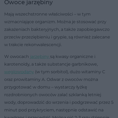
Owoce jarzębiny
Mają wszechstronne właściwości – w tym
wzmacniające organizm. Można je stosować przy
zakażeniach bakteryjnych, a także zapobiegawczo
przeciw przeziębieniu i grypie, są również zalecane
w trakcie rekonwalescencji.
W owocach
jarzębiny
są kwasy organiczne i
karotenoidy, a także substancje garbnikowe,
węglowodany
(w tym sorbitol), dużo witaminy C
oraz prowitaminy A. Odwar z owoców można
przygotować w domu – wystarczy łyżkę
rozdrobnionych owoców zalać szklanką letniej
wody, doprowadzić do wrzenia i podgrzewać przez 5
minut pod przykryciem, następnie odstawić na
kwadrans i przecedzić. Można pić 2-3 razy dziennie