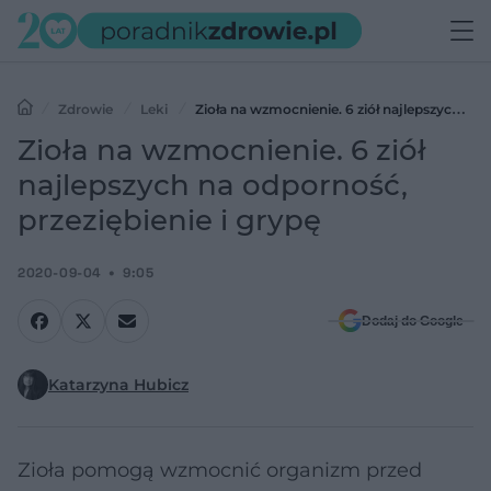
Zdrowie
Leki
Zioła na wzmocnienie. 6 ziół najlepszych na
odporność, przeziębienie i grypę
Zioła na wzmocnienie. 6 ziół
najlepszych na odporność,
przeziębienie i grypę
2020-09-04
9:05
Dodaj do Google
Katarzyna Hubicz
Zioła pomogą wzmocnić organizm przed