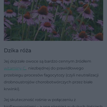
Dzika róża
Jej dojrzałe owoce są bardzo cennym źródłem
witaminy C
, niezbędnej do prawidłowego
przebiegu procesów fagocytozy (czyli neutralizacji
drobnoustrojów chorobotwórczych przez białe
krwinki).
Jej skuteczność rośnie w połączeniu z
bioflawonoidami – a one również w dużych ilościach