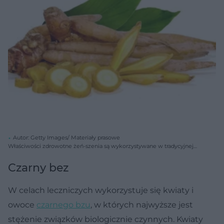
Autor: Getty Images/ Materiały prasowe
Właściwości zdrowotne żeń-szenia są wykorzystywane w tradycyjnej
medycynie Dalekiego Wschodu już od ponad 4000 lat. Zawdzięcza je
obecności ponad 200 substancji aktywnych
Czarny bez
W celach leczniczych wykorzystuje się kwiaty i
owoce
czarnego bzu
, w których najwyższe jest
stężenie związków biologicznie czynnych. Kwiaty