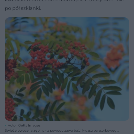
po pół szklanki.
Autor: Getty Images
Świeże owoce jarzębiny - z powodu zawartości kwasu parasorbowego