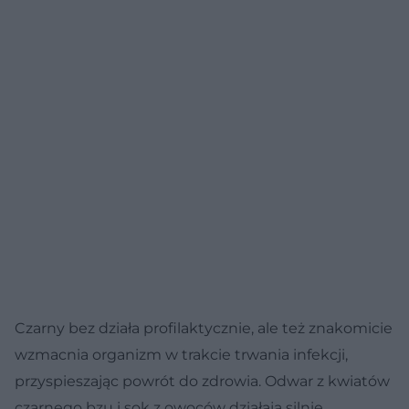
Czarny bez działa profilaktycznie, ale też znakomicie
wzmacnia organizm w trakcie trwania infekcji,
przyspieszając powrót do zdrowia. Odwar z kwiatów
czarnego bzu i sok z owoców działają silnie