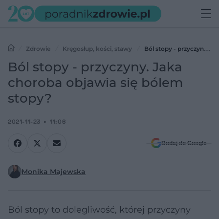
Zdrowie
Kręgosłup, kości, stawy
Ból stopy - przyczyny.
Jaka choroba objawia się bólem stopy?
Ból stopy - przyczyny. Jaka
choroba objawia się bólem
stopy?
2021-11-23
11:06
Dodaj do Google
Monika Majewska
Ból stopy to dolegliwość, której przyczyny