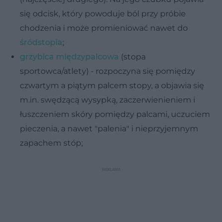
się odcisk, który powoduje ból przy próbie
chodzenia i może promieniować nawet do
śródstopia
;
grzybica międzypalcowa
(stopa
sportowca/atlety) - rozpoczyna się pomiędzy
czwartym a piątym palcem stopy, a objawia się
m.in. swędzącą wysypką, zaczerwienieniem i
łuszczeniem skóry pomiędzy palcami, uczuciem
pieczenia, a nawet "palenia" i nieprzyjemnym
zapachem stóp;