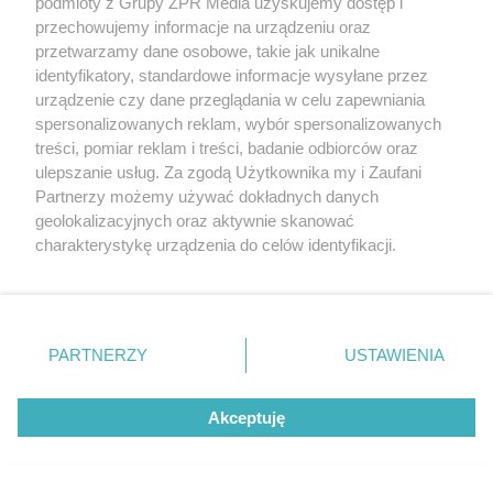
podmioty z Grupy ZPR Media uzyskujemy dostęp i
TEKST SPONSOROWANY
przechowujemy informacje na urządzeniu oraz
Daleko do pięciu porcji dziennie.
przetwarzamy dane osobowe, takie jak unikalne
identyfikatory, standardowe informacje wysyłane przez
Badanie pokazuje, jak Polacy
urządzenie czy dane przeglądania w celu zapewniania
naprawdę jedzą warzywa i owoce
spersonalizowanych reklam, wybór spersonalizowanych
treści, pomiar reklam i treści, badanie odbiorców oraz
ulepszanie usług. Za zgodą Użytkownika my i Zaufani
Partnerzy możemy używać dokładnych danych
geolokalizacyjnych oraz aktywnie skanować
charakterystykę urządzenia do celów identyfikacji.
Ponieważ cenimy Twoją prywatność, prosimy o zgodę na
korzystanie z tych technologii poprzez kliknięcie
„Akceptuję”. Zgoda jest dobrowolna i zawsze możesz ją
zmienić/wycofać klikając przycisk ustawień prywatności
PARTNERZY
USTAWIENIA
znajdujący się w lewym dolnym rogu strony
. Niektóre
rodzaje przetwarzania danych nie wymagają zgody
Akceptuję
użytkownika, ale masz prawo sprzeciwić się takiemu
przetwarzaniu. Preferencje będą miały zastosowanie tylko
na tej witrynie.
MATERIAŁ SPONSOROWANY