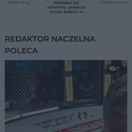
zależeć od tej
na bezdech senny.
Niedobór tej
witaminy. Odkrycie
Efekty zaskoczyły
witaminy zwiększa
zaskoczyło
badaczy
ryzyko pobytu w
naukowców
szpitalu. Badanie
objęło 36 tys. osób
REDAKTOR NACZELNA
POLECA
27