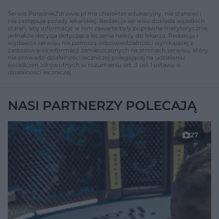
Serwis PoradnikZdrowie.pl ma charakter edukacyjny, nie stanowi i
nie zastępuje porady lekarskiej. Redakcja serwisu dokłada wszelkich
starań, aby informacje w nim zawarte były poprawne merytorycznie,
jednakże decyzja dotycząca leczenia należy do lekarza. Redakcja i
wydawca serwisu nie ponoszą odpowiedzialności wynikającej z
zastosowania informacji zamieszczonych na stronach serwisu, który
nie prowadzi działalności leczniczej polegającej na udzielaniu
świadczeń zdrowotnych w rozumieniu art. 3 ust 1 ustawy o
działalności leczniczej.
NASI PARTNERZY POLECAJĄ
27