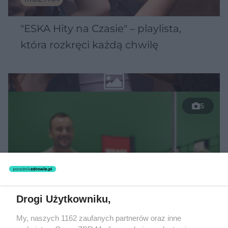
"ESKA Hity na Czasie" – playlista,
która rozkręci każdą chwilę
5
Drogi Użytkowniku,
My, naszych 1162 zaufanych partnerów oraz inne