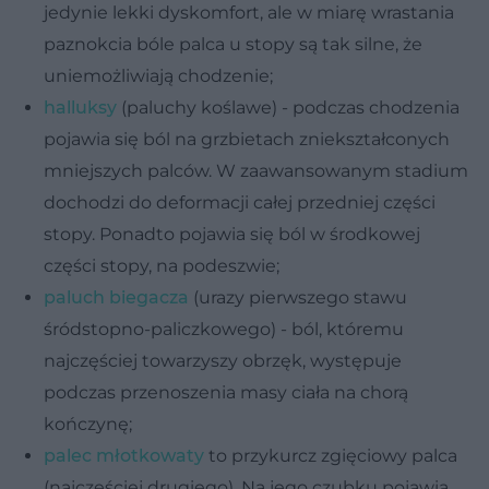
jedynie lekki dyskomfort, ale w miarę wrastania
paznokcia bóle palca u stopy są tak silne, że
uniemożliwiają chodzenie;
halluksy
(paluchy koślawe) - podczas chodzenia
pojawia się ból na grzbietach zniekształconych
mniejszych palców. W zaawansowanym stadium
dochodzi do deformacji całej przedniej części
stopy. Ponadto pojawia się ból w środkowej
części stopy, na podeszwie;
paluch biegacza
(urazy pierwszego stawu
śródstopno-paliczkowego) - ból, któremu
najczęściej towarzyszy obrzęk, występuje
podczas przenoszenia masy ciała na chorą
kończynę;
palec młotkowaty
to przykurcz zgięciowy palca
(najczęściej drugiego). Na jego czubku pojawia