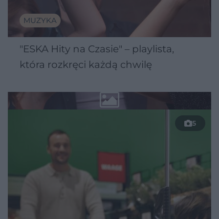
MUZYKA
"ESKA Hity na Czasie" – playlista,
która rozkręci każdą chwilę
5