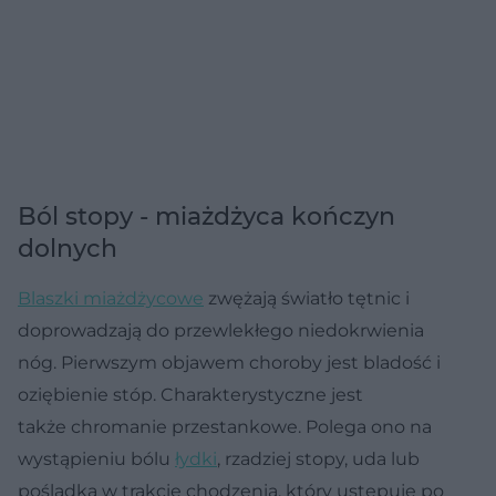
Ból stopy - miażdżyca kończyn
dolnych
Blaszki miażdżycowe
zwężają światło tętnic i
doprowadzają do przewlekłego niedokrwienia
nóg. Pierwszym objawem choroby jest bladość i
oziębienie stóp. Charakterystyczne jest
także chromanie przestankowe. Polega ono na
wystąpieniu bólu
łydki
, rzadziej stopy, uda lub
pośladka w trakcie chodzenia, który ustępuje po