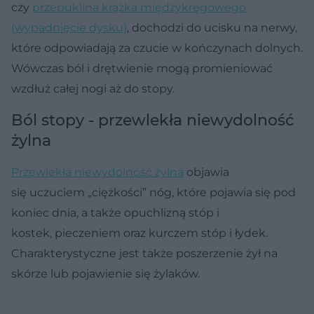
czy
przepuklina krążka międzykręgowego
(wypadnięcie dysku)
, dochodzi do ucisku na nerwy,
które odpowiadają za czucie w kończynach dolnych.
Wówczas ból i drętwienie mogą promieniować
wzdłuż całej nogi aż do stopy.
Ból stopy - przewlekła niewydolność
żylna
Przewlekła niewydolność żylna
objawia
się uczuciem „ciężkości” nóg, które pojawia się pod
koniec dnia, a także opuchlizną stóp i
kostek, pieczeniem oraz kurczem stóp i łydek.
Charakterystyczne jest także poszerzenie żył na
skórze lub pojawienie się żylaków.