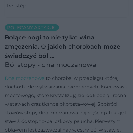
ból stóp.
POLECANY ARTYKUŁ:
Bolące nogi to nie tylko wina
zmęczenia. O jakich chorobach może
świadczyć ból …
Ból stopy - dna moczanowa
Dna moczanowa
to choroba, w przebiegu której
dochodzi do wytwarzania nadmiernych ilości kwasu
moczowego, które krystalizują się, odkładają i rosną
w stawach oraz tkance okołostawowej. Spośród
stawów stopy dna moczanowa najczęściej atakuje I
staw śródstopno-paliczkowy palucha. Pierwszym
objawem jest zazwyczaj nagły, ostry ból w stawie,