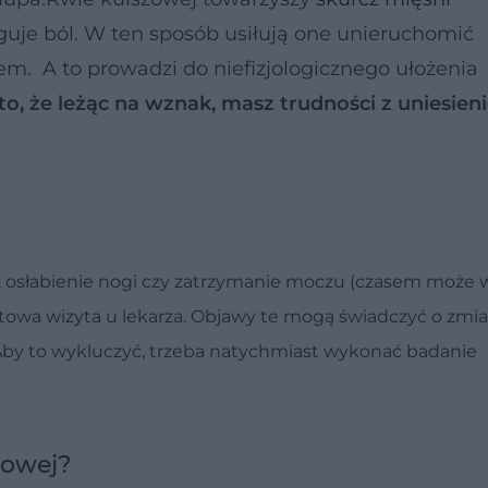
uje ból. W ten sposób usiłują one unieruchomić
em. A to prowadzi do niefizjologicznego ułożenia
 to, że leżąc na wznak, masz trudności z uniesie
a, osłabienie nogi czy zatrzymanie moczu (czasem może 
towa wizyta u lekarza. Objawy te mogą świadczyć o zmi
by to wykluczyć, trzeba natychmiast wykonać badanie
zowej?