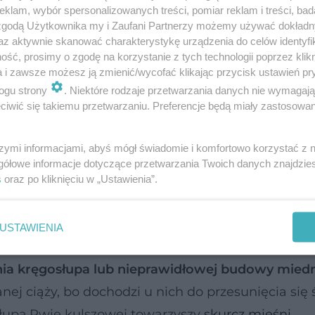
klam, wybór spersonalizowanych treści, pomiar reklam i treści, bad
 zgodą Użytkownika my i Zaufani Partnerzy możemy używać dokład
az aktywnie skanować charakterystykę urządzenia do celów identyfi
ść, prosimy o zgodę na korzystanie z tych technologii poprzez klikn
a i zawsze możesz ją zmienić/wycofać klikając przycisk ustawień pr
ogu strony
. Niektóre rodzaje przetwarzania danych nie wymagaj
a nerwu kulszowego w miejscu, gdzie opuszcza o
iwić się takiemu przetwarzaniu. Preferencje będą miały zastosowanie
owy mogą być różne. Najczęściej są to zmiany
adnięcie krążka międzykręgowego
(dysku). Inny
szymi informacjami, abyś mógł świadomie i komfortowo korzystać z
gółowe informacje dotyczące przetwarzania Twoich danych znajdzi
wego wywołany stałym uciskaniem przez zdefo
s
oraz po kliknięciu w „Ustawienia”.
wów międzykręgowych.
USTAWIENIA
 zwyrodnienie kręgosłupa i stawów międzykręg
nia kręgosłupa lub nieprawidłowej budowy miedn
ej ciąży, bo dochodzi u nich do przesunięcia się
słupa.Rwie kulszowej towarzyszy
skurcz mięśni