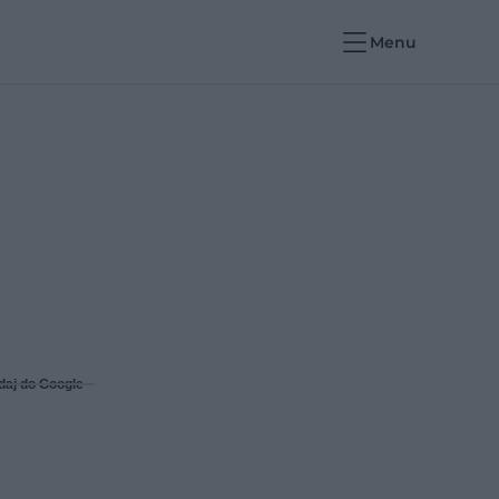
Menu
daj do Google