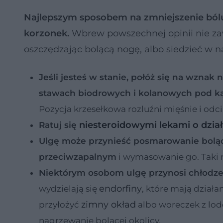
Najlepszym sposobem na zmniejszenie bólu j
korzonek.
Wbrew powszechnej opinii nie zaws
oszczędzając bolącą nogę, albo siedzieć w na
Jeśli jesteś w stanie, połóż się na wzna
stawach biodrowych i kolanowych pod k
Pozycja krzesełkowa rozluźni mięśnie i odc
niesteroidowymi lekami o dzia
Ratuj się
Ulgę może przynieść posmarowanie boląc
przeciwzapalnym
i wymasowanie go. Taki 
Niektórym osobom ulgę przynosi chłodze
endorfiny
wydzielają się
, które mają działa
zimny okład
przyłożyć
albo woreczek z lod
nagrzewanie bolącej okolicy.