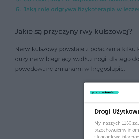
Jaką rolę odgrywa fizykoterapia w lecz
Jakie są przyczyny rwy kulszowej?
Nerw kulszowy
powstaje z połączenia kilku 
duży nerw biegnący wzdłuż nogi, dlatego d
powodowane zmianami w kręgosłupie.
Drogi Użytkow
My, naszych 1160 zau
przechowujemy informa
standardowe informac