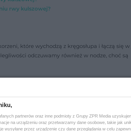
eniu rwy kulszowej?
korzeni, które wychodzą z kręgosłupa i łączą się w
olegliwości odczuwamy również w nodze, choć są
niku,
fanych partnerów oraz inne podmioty z Grupy ZPR Media uzyskujem
cje na urządzeniu oraz przetwarzamy dane osobowe, takie jak unika
je wysyłane przez urządzenie czy dane przeglądania w celu zapewn