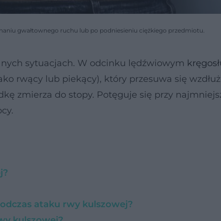
onaniu gwałtownego ruchu lub po podniesieniu ciężkiego przedmiotu.
nych sytuacjach. W odcinku lędźwiowym
kręgos
 jako rwący lub piekący), który przesuwa się wzdłuż
łydkę zmierza do stopy. Potęguje się przy najmniej
ocy.
j?
 podczas ataku rwy kulszowej?
rwy kulszowej?