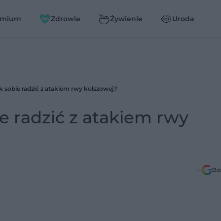
emium
Zdrowie
Żywienie
Uroda
 sobie radzić z atakiem rwy kulszowej?
e radzić z atakiem rwy
Do