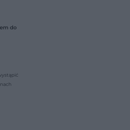
niem do
wystąpić
anach