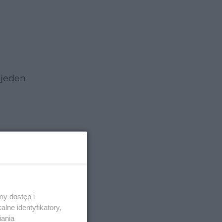
 jeden
y dostęp i
lne identyfikatory,
iania