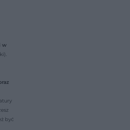
i w
i).
oraz
atury
żesz
eż być