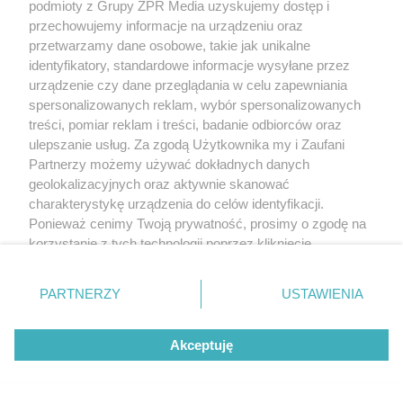
podmioty z Grupy ZPR Media uzyskujemy dostęp i
przechowujemy informacje na urządzeniu oraz
przetwarzamy dane osobowe, takie jak unikalne
identyfikatory, standardowe informacje wysyłane przez
urządzenie czy dane przeglądania w celu zapewniania
spersonalizowanych reklam, wybór spersonalizowanych
treści, pomiar reklam i treści, badanie odbiorców oraz
ulepszanie usług. Za zgodą Użytkownika my i Zaufani
Partnerzy możemy używać dokładnych danych
geolokalizacyjnych oraz aktywnie skanować
charakterystykę urządzenia do celów identyfikacji.
Ponieważ cenimy Twoją prywatność, prosimy o zgodę na
korzystanie z tych technologii poprzez kliknięcie
„Akceptuję”. Zgoda jest dobrowolna i zawsze możesz ją
zmienić/wycofać klikając przycisk ustawień prywatności
PARTNERZY
USTAWIENIA
znajdujący się w lewym dolnym rogu strony
. Niektóre
rodzaje przetwarzania danych nie wymagają zgody
Akceptuję
użytkownika, ale masz prawo sprzeciwić się takiemu
przetwarzaniu. Preferencje będą miały zastosowanie tylko
na tej witrynie.