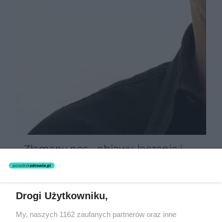
Złamany nos - objawy, leczenie i
pierwsza pomoc
Drogi Użytkowniku,
My, naszych 1162 zaufanych partnerów oraz inne