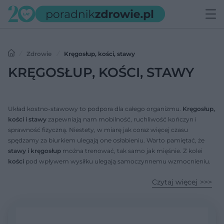
Zdrowie
Kręgosłup, kości, stawy
KRĘGOSŁUP, KOŚCI, STAWY
Układ kostno-stawowy to podpora dla całego organizmu.
Kręgosłup,
kości i stawy
zapewniają nam mobilność, ruchliwość kończyn i
sprawność fizyczną. Niestety, w miarę jak coraz więcej czasu
spędzamy za biurkiem ulegają one osłabieniu. Warto pamiętać, że
stawy i kręgosłup
można trenować, tak samo jak mięśnie. Z kolei
kości
pod wpływem wysiłku ulegają samoczynnemu wzmocnieniu.
To dobra wiadomość dla wszystkich sportowców, ale też kobiet
Czytaj więcej
planujących ciążę – mocne plecy z pewnością przydadzą się w tym
okresie!