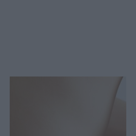
ZWYRODNIENIA STAWÓW:
sposoby na ból stawów