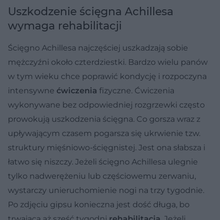
Uszkodzenie ścięgna Achillesa
wymaga rehabilitacji
Ścięgno Achillesa
najczęściej uszkadzają sobie
mężczyźni około czterdziestki. Bardzo wielu panów
w tym wieku chce poprawić kondycję i rozpoczyna
intensywne
ćwiczenia
fizyczne. Ćwiczenia
wykonywane bez odpowiedniej rozgrzewki często
prowokują uszkodzenia ścięgna.
Co gorsza wraz z
upływającym czasem pogarsza się ukrwienie tzw.
struktury mięśniowo-ścięgnistej. Jest ona słabsza i
łatwo się niszczy. Jeżeli ścięgno Achillesa ulegnie
tylko nadwerężeniu lub częściowemu zerwaniu,
wystarczy unieruchomienie nogi na trzy tygodnie.
Po zdjęciu gipsu konieczna jest dość długa, bo
trwająca aż sześć tygodni
rehabilitacja
. Jeżeli