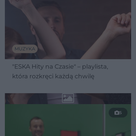
MUZYKA
"ESKA Hity na Czasie" – playlista,
która rozkręci każdą chwilę
5