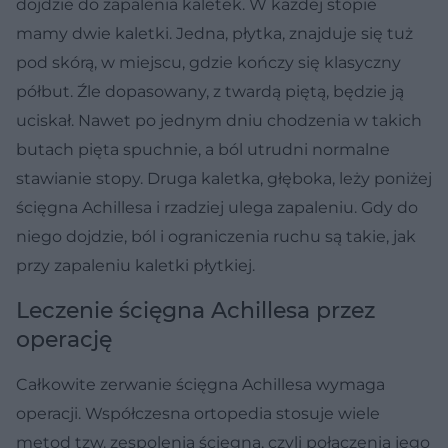
dojdzie do zapalenia kaletek. W każdej stopie
mamy dwie kaletki. Jedna, płytka, znajduje się tuż
pod skórą, w miejscu, gdzie kończy się klasyczny
półbut. Źle dopasowany, z twardą piętą, będzie ją
uciskał. Nawet po jednym dniu chodzenia w takich
butach pięta spuchnie, a ból utrudni normalne
stawianie stopy. Druga kaletka, głęboka, leży poniżej
ścięgna Achillesa i rzadziej ulega zapaleniu. Gdy do
niego dojdzie, ból i ograniczenia ruchu są takie, jak
przy zapaleniu kaletki płytkiej.
Leczenie ścięgna Achillesa przez
operację
Całkowite zerwanie ścięgna Achillesa wymaga
operacji. Współczesna ortopedia stosuje wiele
metod tzw. zespolenia ścięgna, czyli połączenia jego