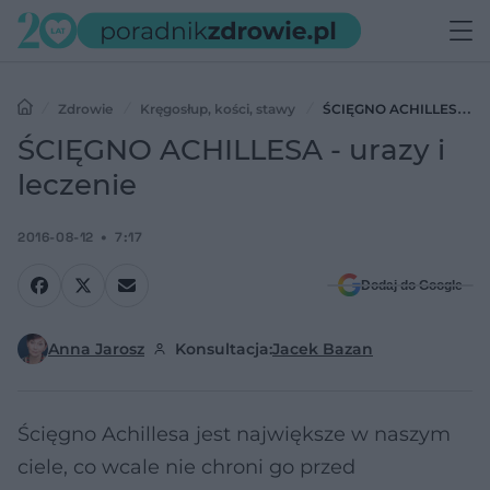
Zdrowie
Kręgosłup, kości, stawy
ŚCIĘGNO ACHILLESA -
urazy i leczenie
ŚCIĘGNO ACHILLESA - urazy i
leczenie
2016-08-12
7:17
Dodaj do Google
Anna Jarosz
Konsultacja:
Jacek Bazan
Ścięgno Achillesa jest największe w naszym
ciele, co wcale nie chroni go przed