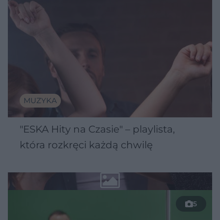
MUZYKA
"ESKA Hity na Czasie" – playlista,
która rozkręci każdą chwilę
5