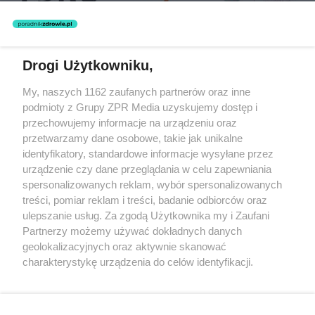
Drogi Użytkowniku,
Żaden utwór zamieszczony w serwisie nie może być powielany i
My, naszych 1162 zaufanych partnerów oraz inne
rozpowszechniany lub dalej rozpowszechniany w jakikolwiek sposób
podmioty z Grupy ZPR Media uzyskujemy dostęp i
(w tym także elektroniczny lub mechaniczny) na jakimkolwiek polu
eksploatacji w jakiejkolwiek formie, włącznie z umieszczaniem w
przechowujemy informacje na urządzeniu oraz
Internecie bez pisemnej zgody właściciela praw. Jakiekolwiek użycie
przetwarzamy dane osobowe, takie jak unikalne
lub wykorzystanie utworów w całości lub w części z naruszeniem
identyfikatory, standardowe informacje wysyłane przez
prawa, tzn. bez właściwej zgody, jest zabronione pod groźbą kary i
może być ścigane prawnie.
urządzenie czy dane przeglądania w celu zapewniania
spersonalizowanych reklam, wybór spersonalizowanych
treści, pomiar reklam i treści, badanie odbiorców oraz
ulepszanie usług. Za zgodą Użytkownika my i Zaufani
Partnerzy możemy używać dokładnych danych
geolokalizacyjnych oraz aktywnie skanować
charakterystykę urządzenia do celów identyfikacji.
O nas
Ponieważ cenimy Twoją prywatność, prosimy o zgodę na
korzystanie z tych technologii poprzez kliknięcie
Informacje prawne
„Akceptuję”. Zgoda jest dobrowolna i zawsze możesz ją