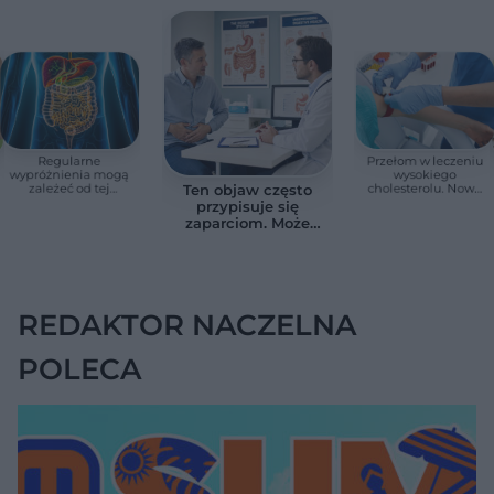
Regularne
Przełom w leczeniu
wypróżnienia mogą
wysokiego
zależeć od tej
cholesterolu. Nowa
Ten objaw często
witaminy. Odkrycie
terapia zmniejszyła
przypisuje się
zaskoczyło
LDL o ponad połowę
zaparciom. Może
naukowców
jednak wskazywać
na chorobę jelita
REDAKTOR NACZELNA
POLECA