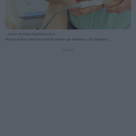
Autor: thinkstockphotos.com
Mężczyzna w zielonej koszuli wykonuje badanie USG ścięgna
Achillesa pacjentowi, trzymając głowicę urządzenia przy jego stopie.
W tle widać monitor z obrazem diagnostycznym. Więcej o urazach i
leczeniu ścięgna Achillesa przeczytasz na Poradnik Zdrowie.