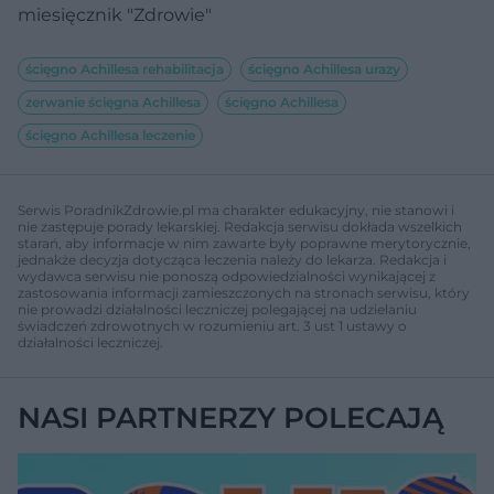
miesięcznik "Zdrowie"
ścięgno Achillesa rehabilitacja
ścięgno Achillesa urazy
zerwanie ścięgna Achillesa
ścięgno Achillesa
ścięgno Achillesa leczenie
Serwis PoradnikZdrowie.pl ma charakter edukacyjny, nie stanowi i
nie zastępuje porady lekarskiej. Redakcja serwisu dokłada wszelkich
starań, aby informacje w nim zawarte były poprawne merytorycznie,
jednakże decyzja dotycząca leczenia należy do lekarza. Redakcja i
wydawca serwisu nie ponoszą odpowiedzialności wynikającej z
zastosowania informacji zamieszczonych na stronach serwisu, który
nie prowadzi działalności leczniczej polegającej na udzielaniu
świadczeń zdrowotnych w rozumieniu art. 3 ust 1 ustawy o
działalności leczniczej.
NASI PARTNERZY POLECAJĄ