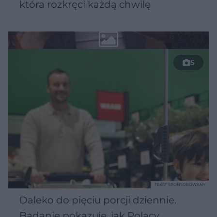
która rozkręci każdą chwilę
5
TEKST SPONSOROWANY
Daleko do pięciu porcji dziennie.
Badanie pokazuje, jak Polacy