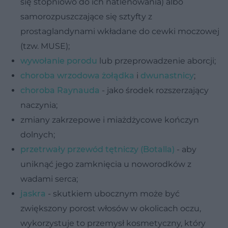
się stopniowo do ich natlenowania) albo
samorozpuszczające się sztyfty z
prostaglandynami wkładane do cewki moczowej
(tzw. MUSE);
wywołanie porodu
lub przeprowadzenie aborcji;
choroba wrzodowa żołądka
i
dwunastnicy
;
choroba Raynauda
- jako środek rozszerzający
naczynia;
zmiany zakrzepowe i miażdżycowe kończyn
dolnych;
przetrwały przewód tętniczy (Botalla)
- aby
uniknąć jego zamknięcia u noworodków z
wadami serca;
jaskra
- skutkiem ubocznym może być
zwiększony porost włosów w okolicach oczu,
wykorzystuje to przemysł kosmetyczny, który