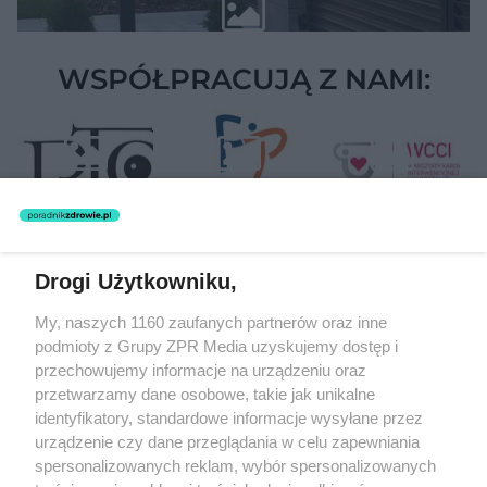
WSPÓŁPRACUJĄ Z NAMI:
Drogi Użytkowniku,
Żaden utwór zamieszczony w serwisie nie może być powielany i
My, naszych 1160 zaufanych partnerów oraz inne
rozpowszechniany lub dalej rozpowszechniany w jakikolwiek sposób
(w tym także elektroniczny lub mechaniczny) na jakimkolwiek polu
podmioty z Grupy ZPR Media uzyskujemy dostęp i
eksploatacji w jakiejkolwiek formie, włącznie z umieszczaniem w
przechowujemy informacje na urządzeniu oraz
Internecie bez pisemnej zgody właściciela praw. Jakiekolwiek użycie
przetwarzamy dane osobowe, takie jak unikalne
lub wykorzystanie utworów w całości lub w części z naruszeniem
prawa, tzn. bez właściwej zgody, jest zabronione pod groźbą kary i
identyfikatory, standardowe informacje wysyłane przez
może być ścigane prawnie.
urządzenie czy dane przeglądania w celu zapewniania
spersonalizowanych reklam, wybór spersonalizowanych