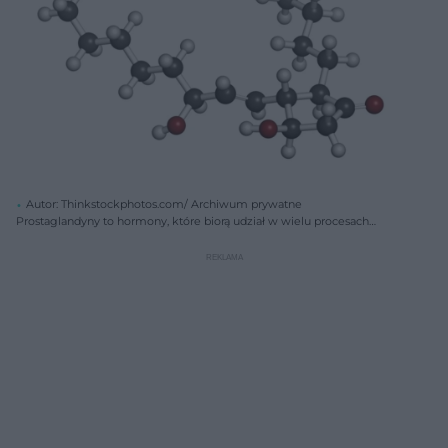
Autor: Thinkstockphotos.com/ Archiwum prywatne
Prostaglandyny to hormony, które biorą udział w wielu procesach
fizjologicznych. Sprawdź, czym są prostaglandyny, jakie pełnią funkcje
w organizmie i jakie mają zastosowanie w medycynie.