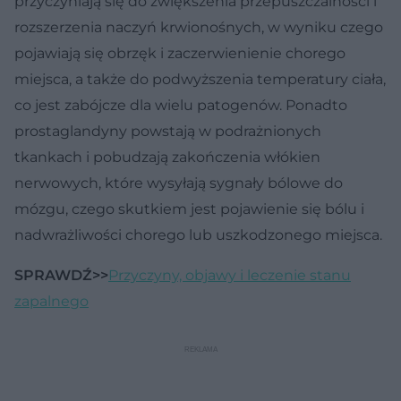
przyczyniają się do zwiększenia przepuszczalności i
rozszerzenia naczyń krwionośnych, w wyniku czego
pojawiają się obrzęk i zaczerwienienie chorego
miejsca, a także do podwyższenia temperatury ciała,
co jest zabójcze dla wielu patogenów. Ponadto
prostaglandyny powstają w podrażnionych
tkankach i pobudzają zakończenia włókien
nerwowych, które wysyłają sygnały bólowe do
mózgu, czego skutkiem jest pojawienie się bólu i
nadwrażliwości chorego lub uszkodzonego miejsca.
SPRAWDŹ>>
Przyczyny, objawy i leczenie stanu
zapalnego