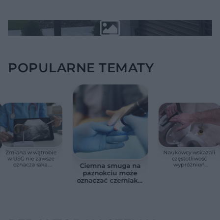
POPULARNE TEMATY
Zmiana w wątrobie
Naukowcy wskazali
w USG nie zawsze
częstotliwość
oznacza raka.
wypróżnień
Ciemna smuga na
Chirurg wyjaśnia,
związaną ze
paznokciu może
kiedy potrzebna jest
zdrowiem.
oznaczać czerniaka.
pilna diagnostyka
Większość osób nie
Bob Marley
zna tej normy
zlekceważył ten
objaw