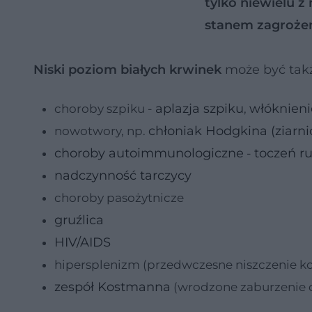
tylko niewielu z 
stanem zagrożen
Niski poziom białych krwinek
może być takż
aplazja szpiku
włóknieni
choroby szpiku -
,
chłoniak Hodgkina (ziarnic
nowotwory, np.
choroby autoimmunologiczne
toczeń r
-
nadczynność tarczycy
choroby pasożytnicze
gruźlica
HIV/AIDS
hipersplenizm (przedwczesne niszczenie ko
zespół Kostmanna
(wrodzone zaburzenie 