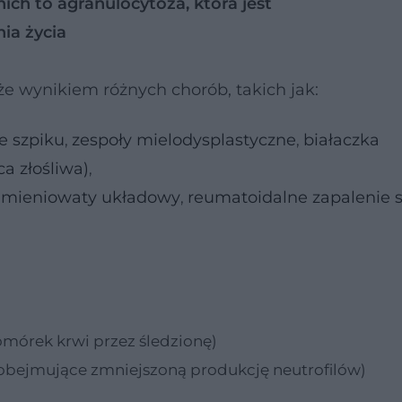
nich to agranulocytoza, która jest
ia życia
e wynikiem różnych chorób, takich jak:
e szpiku
zespoły mielodysplastyczne
białaczka
,
,
a złośliwa)
,
umieniowaty układowy
reumatoidalne zapalenie
,
mórek krwi przez śledzionę)
obejmujące zmniejszoną produkcję neutrofilów)