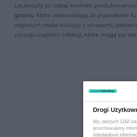
Leukocyty to rodzaj krwinek produkowany
grasicy
, które odpowiadają za prawidłowe 
organizm może walczyć z wirusami, bakteria
rozwoju ciężkich infekcji, które mogą się za
Drogi Użytkow
My, naszych 1162 zau
przechowujemy informa
standardowe informac