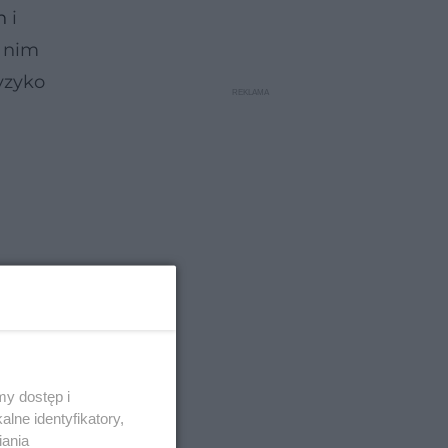
h
i
i nim
yzyko
y dostęp i
lne identyfikatory,
iania