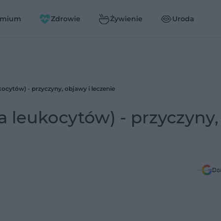
emium
Zdrowie
Żywienie
Uroda
kocytów) - przyczyny, objawy i leczenie
a leukocytów) - przyczyny,
Do