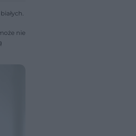
białych.
może nie
ą