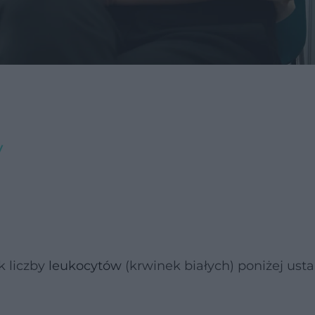
y
k liczby
leukocytów
(krwinek białych) poniżej usta