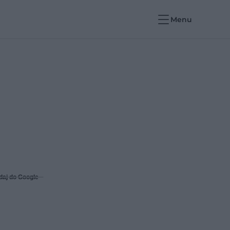
Menu
daj do Google