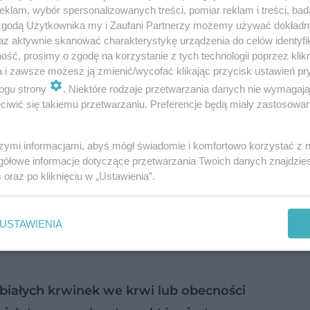
klam, wybór spersonalizowanych treści, pomiar reklam i treści, bad
ocytów stanowią
neutrofile
(inaczej granulocyty
 zgodą Użytkownika my i Zaufani Partnerzy możemy używać dokład
az aktywnie skanować charakterystykę urządzenia do celów identyfi
y
.
ść, prosimy o zgodę na korzystanie z tych technologii poprzez klikn
a i zawsze możesz ją zmienić/wycofać klikając przycisk ustawień pr
h jest niewielki (
eozynofile
: 2-4 proc.;
bazofile
: 0
ogu strony
. Niektóre rodzaje przetwarzania danych nie wymagaj
iwić się takiemu przetwarzaniu. Preferencje będą miały zastosowanie
 naprawdę to niedobór neutrofilów (fachowo
neutro
szymi informacjami, abyś mógł świadomie i komfortowo korzystać z
gółowe informacje dotyczące przetwarzania Twoich danych znajdzi
czyny
s
oraz po kliknięciu w „Ustawienia”.
iem przebytej infekcji. W czasie jej zwalczania
leu
USTAWIENIA
ochę czasu na produkcję nowych, co może skutkow
białych krwinek we krwi lub obecności