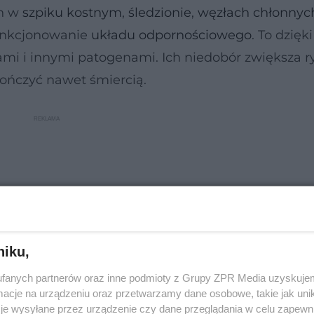
ch w
szpiku kostnym
,
śledzionie
,
węzłach chłonnyc
funkcjonowanie
układu odpornościowego
. To dzięk
mi i innymi patogenami. Ich niedobór zwiększa r
kończyć nawet śmiercią.
niku,
fanych partnerów oraz inne podmioty z Grupy ZPR Media uzyskujem
cje na urządzeniu oraz przetwarzamy dane osobowe, takie jak unika
je wysyłane przez urządzenie czy dane przeglądania w celu zapewn