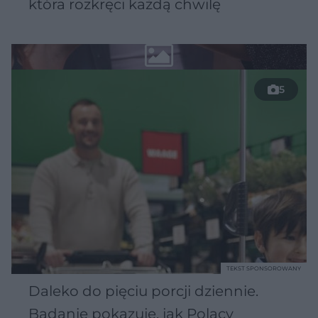
która rozkręci każdą chwilę
5
TEKST SPONSOROWANY
Daleko do pięciu porcji dziennie.
Badanie pokazuje, jak Polacy