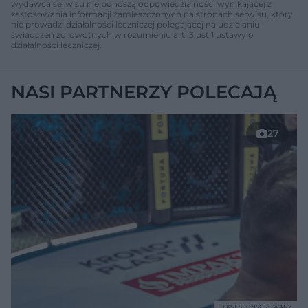
wydawca serwisu nie ponoszą odpowiedzialności wynikającej z
zastosowania informacji zamieszczonych na stronach serwisu, który
nie prowadzi działalności leczniczej polegającej na udzielaniu
świadczeń zdrowotnych w rozumieniu art. 3 ust 1 ustawy o
działalności leczniczej.
NASI PARTNERZY POLECAJĄ
27
TEKST SPONSOROWANY