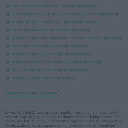
Mąż nie chce się kochać [Porada eksperta]
Nie mogę porozumieć się z mężem [Porada eksperta]
Niskie libido u mężczyzny [Porada eksperta]
On za szybko więdnie [Porada eksperta]
Pietno przeszłości i zazdrość partnera [Porada eksperta]
Poczucie obowiązku [Porada eksperta]
Przedwczesny wytrysk [Porada eksperta]
Trójkąt a może czworokąt? [Porada eksperta]
Zbyt ciasna pochwa [Porada eksperta]
seks po ślubie [Porada eksperta]
Magdalena Krzak (Bogdaniuk)
Serwis PoradnikZdrowie.pl ma charakter edukacyjny, nie stanowi i
nie zastępuje porady lekarskiej. Redakcja serwisu dokłada wszelkich
starań, aby informacje w nim zawarte były poprawne merytorycznie,
jednakże decyzja dotycząca leczenia należy do lekarza. Redakcja i