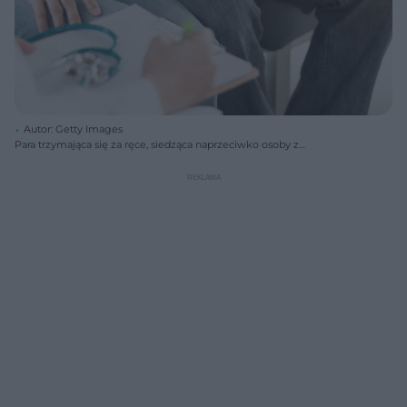
Autor: Getty Images
Para trzymająca się za ręce, siedząca naprzeciwko osoby z
clipboardem i stetoskopem, symbolizująca wizytę u seksuologa lub
psychologa. Odpowiedzi eksperta na temat przedwczesnego wytrysku
znajdziesz na Poradnik Zdrowie.