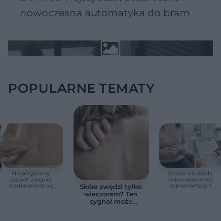
nowoczesna automatyka do bram
POPULARNE TEMATY
Nieprzyjemny
Żelazo nie działa
zapach z pępka
mimo regularnej
rzadko bierze się
suplementacji?
Skóra swędzi tylko
znikąd. Jeden objaw
Przyczyna może
wieczorem? Ten
zmienia wszystko
ukrywać się w
sygnał może
jelitach
wskazywać na
chorobę, która długo