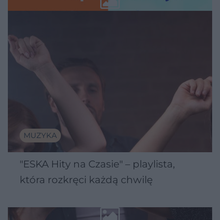
MUZYKA
"ESKA Hity na Czasie" – playlista,
która rozkręci każdą chwilę