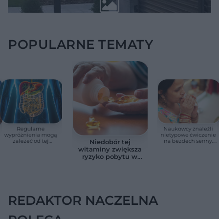
POPULARNE TEMATY
Regularne
Naukowcy znaleźli
wypróżnienia mogą
nietypowe ćwiczenie
zależeć od tej
na bezdech senny.
Niedobór tej
witaminy. Odkrycie
Efekty zaskoczyły
witaminy zwiększa
zaskoczyło
badaczy
ryzyko pobytu w
naukowców
szpitalu. Badanie
objęło 36 tys. osób
REDAKTOR NACZELNA