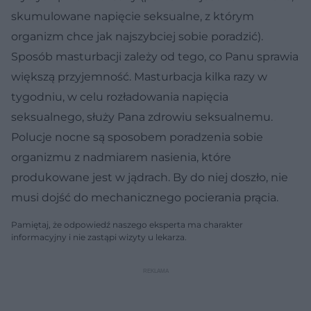
skumulowane napięcie seksualne, z którym
organizm chce jak najszybciej sobie poradzić).
Sposób masturbacji zależy od tego, co Panu sprawia
większą przyjemność. Masturbacja kilka razy w
tygodniu, w celu rozładowania napięcia
seksualnego, służy Pana zdrowiu seksualnemu.
Polucje nocne są sposobem poradzenia sobie
organizmu z nadmiarem nasienia, które
produkowane jest w jądrach. By do niej doszło, nie
musi dojść do mechanicznego pocierania prącia.
Pamiętaj, że odpowiedź naszego eksperta ma charakter
informacyjny i nie zastąpi wizyty u lekarza.