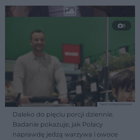
5
TEKST SPONSOROWANY
Daleko do pięciu porcji dziennie.
Badanie pokazuje, jak Polacy
naprawdę jedzą warzywa i owoce