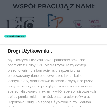
WSPÓŁPRACUJĄ Z NAMI:
Drogi Użytkowniku,
Żaden utwór zamieszczony w serwisie nie może być powielany i
My, naszych 1162 zaufanych partnerów oraz inne
rozpowszechniany lub dalej rozpowszechniany w jakikolwiek sposób
(w tym także elektroniczny lub mechaniczny) na jakimkolwiek polu
podmioty z Grupy ZPR Media uzyskujemy dostęp i
eksploatacji w jakiejkolwiek formie, włącznie z umieszczaniem w
przechowujemy informacje na urządzeniu oraz
Internecie bez pisemnej zgody właściciela praw. Jakiekolwiek użycie
przetwarzamy dane osobowe, takie jak unikalne
lub wykorzystanie utworów w całości lub w części z naruszeniem
prawa, tzn. bez właściwej zgody, jest zabronione pod groźbą kary i
identyfikatory, standardowe informacje wysyłane przez
może być ścigane prawnie.
urządzenie czy dane przeglądania w celu zapewniania
spersonalizowanych reklam, wybór spersonalizowanych
treści, pomiar reklam i treści, badanie odbiorców oraz
ulepszanie usług. Za zgodą Użytkownika my i Zaufani
Partnerzy możemy używać dokładnych danych