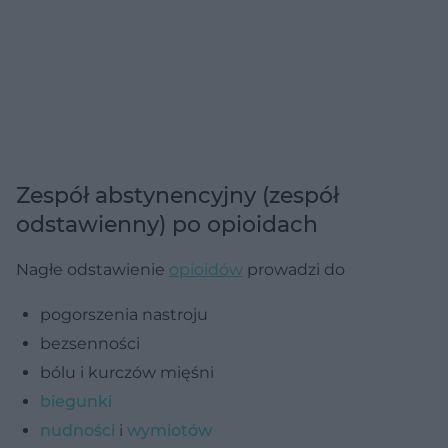
Zespół abstynencyjny (zespół
odstawienny) po opioidach
Nagłe odstawienie
opioidów
prowadzi do
pogorszenia nastroju
bezsenności
bólu i kurczów mięśni
biegunki
nudności
i
wymiotów