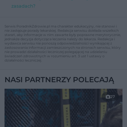
zasadach?
Serwis PoradnikZdrowie.pl ma charakter edukacyjny, nie stanowi i
nie zastępuje porady lekarskiej. Redakcja serwisu dokłada wszelkich
starań, aby informacje w nim zawarte były poprawne merytorycznie,
jednakże decyzja dotycząca leczenia należy do lekarza. Redakcja i
wydawca serwisu nie ponoszą odpowiedzialności wynikającej z
zastosowania informacji zamieszczonych na stronach serwisu, który
nie prowadzi działalności leczniczej polegającej na udzielaniu
świadczeń zdrowotnych w rozumieniu art. 3 ust 1 ustawy o
działalności leczniczej.
NASI PARTNERZY POLECAJĄ
27