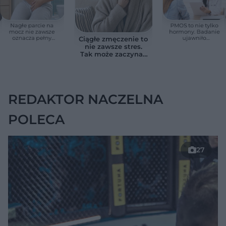
Nagłe parcie na
PMOS to nie tylko
mocz nie zawsze
hormony. Badanie
oznacza pełny
ujawniło
Ciągłe zmęczenie to
pęcherz. Czasem
zaskakujące
nie zawsze stres.
przyczyna jest
zagrożenie dla serca
Tak może zaczynać
poważniejsza
się niedoczynność
tarczycy
REDAKTOR NACZELNA
POLECA
27