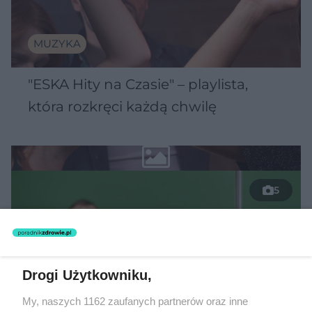
MUZYKA
"ESKA Hity na Czasie" – playlista,
która rozkręci każdą chwilę
5
Drogi Użytkowniku,
My, naszych 1162 zaufanych partnerów oraz inne