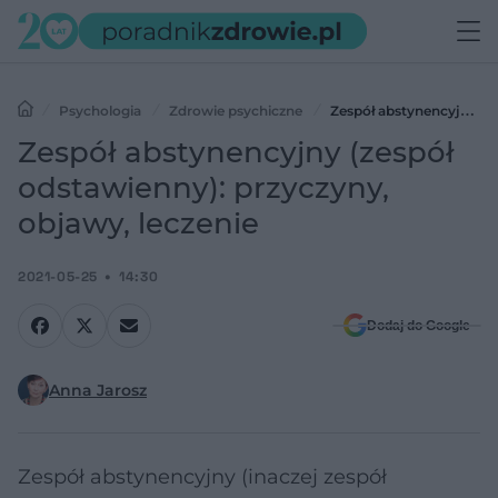
Psychologia
Zdrowie psychiczne
Zespół abstynencyjny
(zespół odstawienny): przyczyny, objawy, leczenie
Zespół abstynencyjny (zespół
odstawienny): przyczyny,
objawy, leczenie
2021-05-25
14:30
Dodaj do Google
Anna Jarosz
Zespół abstynencyjny (inaczej zespół