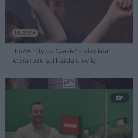
MUZYKA
"ESKA Hity na Czasie" – playlista,
która rozkręci każdą chwilę
5