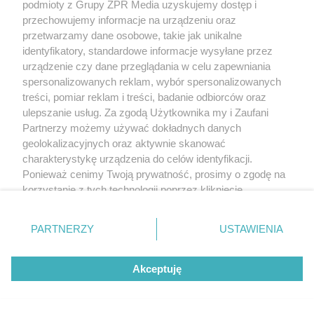
podmioty z Grupy ZPR Media uzyskujemy dostęp i
przechowujemy informacje na urządzeniu oraz
przetwarzamy dane osobowe, takie jak unikalne
identyfikatory, standardowe informacje wysyłane przez
TEKST SPONSOROWANY
urządzenie czy dane przeglądania w celu zapewniania
Daleko do pięciu porcji dziennie.
spersonalizowanych reklam, wybór spersonalizowanych
Badanie pokazuje, jak Polacy
treści, pomiar reklam i treści, badanie odbiorców oraz
ulepszanie usług. Za zgodą Użytkownika my i Zaufani
naprawdę jedzą warzywa i owoce
Partnerzy możemy używać dokładnych danych
geolokalizacyjnych oraz aktywnie skanować
charakterystykę urządzenia do celów identyfikacji.
Ponieważ cenimy Twoją prywatność, prosimy o zgodę na
korzystanie z tych technologii poprzez kliknięcie
„Akceptuję”. Zgoda jest dobrowolna i zawsze możesz ją
zmienić/wycofać klikając przycisk ustawień prywatności
PARTNERZY
USTAWIENIA
znajdujący się w lewym dolnym rogu strony
. Niektóre
rodzaje przetwarzania danych nie wymagają zgody
Akceptuję
użytkownika, ale masz prawo sprzeciwić się takiemu
przetwarzaniu. Preferencje będą miały zastosowanie tylko
na tej witrynie.