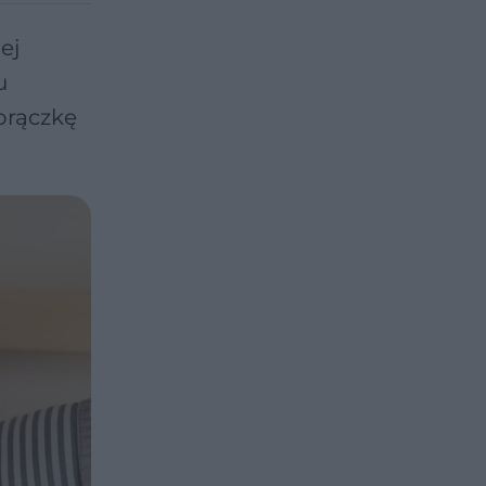
ej
u
orączkę