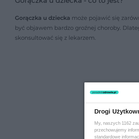
Gorączka u dziecka - co to jest?
Gorączka u dziecka
może pojawić się zaró
być objawem bardzo groźnej choroby. Dlate
skonsultować się z lekarzem.
Drogi Użytkow
My, naszych 1162 zau
przechowujemy informa
standardowe informac