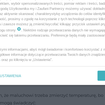
klam, wybór spersonalizowanych treści, pomiar reklam i treści, bad
 zgodą Użytkownika my i Zaufani Partnerzy możemy używać dokład
an podgorączkowy wymagający obserwacji dziecka
az aktywnie skanować charakterystykę urządzenia do celów identyfi
rkowana gorączka, przy której należy dziecko ochłod
ść, prosimy o zgodę na korzystanie z tych technologii poprzez klikn
a i zawsze możesz ją zmienić/wycofać klikając przycisk ustawień pr
ogu strony
. Niektóre rodzaje przetwarzania danych nie wymagaj
rączka, wymagająca podania leków przeciwgorączko
iwić się takiemu przetwarzaniu. Preferencje będą miały zastosowanie
ilnej pomocy lekarskiej.
szymi informacjami, abyś mógł świadomie i komfortowo korzystać z
gółowe informacje dotyczące przetwarzania Twoich danych znajdzi
s
oraz po kliknięciu w „Ustawienia”.
a iść do lekarza?
USTAWIENIA
m, że maluchowi trzeba zmierzyć temperaturę, bo
 mogą świadczyć: