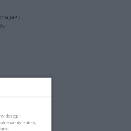
ia jak i
ży
y dostęp i
lne identyfikatory,
iania