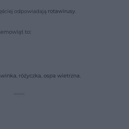
rotawirusy
zęściej odpowiadają
.
iemowląt to:
świnka
różyczka
ospa wietrzna
,
,
.