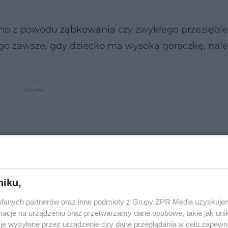
wno z powodu
ząbkowania
czy zwykłego przeziębien
go zawsze, gdy dziecko ma wysoką gorączkę, nale
niku,
fanych partnerów oraz inne podmioty z Grupy ZPR Media uzyskujem
cje na urządzeniu oraz przetwarzamy dane osobowe, takie jak unika
je wysyłane przez urządzenie czy dane przeglądania w celu zapewn