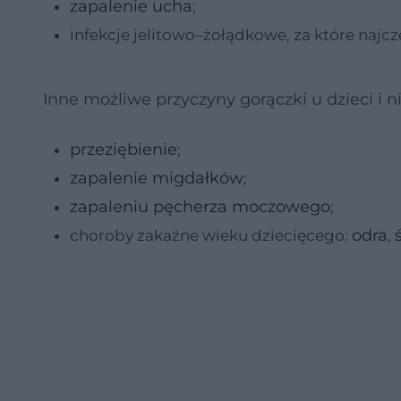
zapalenie ucha
;
infekcje jelitowo–żołądkowe, za które najc
Inne możliwe przyczyny gorączki u dzieci i n
przeziębienie
;
zapalenie migdałków
;
zapaleniu pęcherza moczowego
;
odra
choroby zakaźne wieku dziecięcego:
,