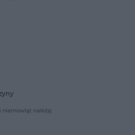
zyny
 i niemowląt należą: