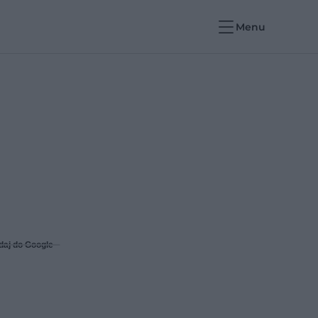
Menu
daj do Google