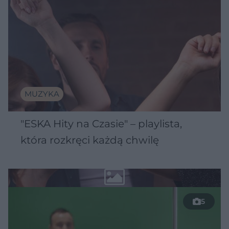
MUZYKA
"ESKA Hity na Czasie" – playlista,
która rozkręci każdą chwilę
5