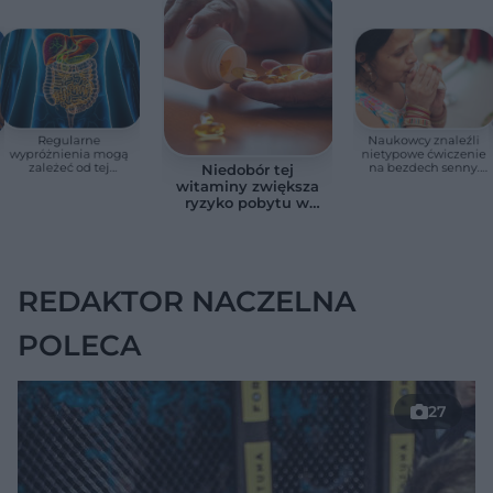
Regularne
Naukowcy znaleźli
wypróżnienia mogą
nietypowe ćwiczenie
zależeć od tej
na bezdech senny.
Niedobór tej
witaminy. Odkrycie
Efekty zaskoczyły
witaminy zwiększa
zaskoczyło
badaczy
ryzyko pobytu w
naukowców
szpitalu. Badanie
objęło 36 tys. osób
REDAKTOR NACZELNA
POLECA
27