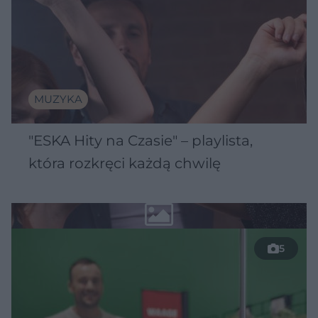
MUZYKA
"ESKA Hity na Czasie" – playlista,
która rozkręci każdą chwilę
5