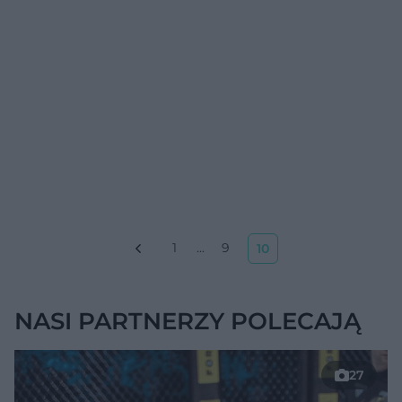
1
...
9
10
NASI PARTNERZY POLECAJĄ
Pierwsza pomoc i rehabilitacja w
przypadku uszkodzenia stawu
kolanowego
27