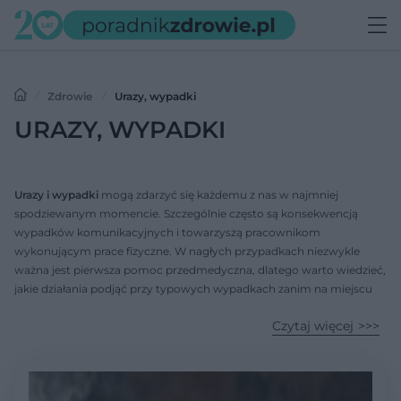
Zdrowie
Urazy, wypadki
URAZY, WYPADKI
Urazy i wypadki
mogą zdarzyć się każdemu z nas w najmniej
spodziewanym momencie. Szczególnie często są konsekwencją
wypadków komunikacyjnych i towarzyszą pracownikom
wykonującym prace fizyczne. W nagłych przypadkach niezwykle
ważna jest pierwsza pomoc przedmedyczna, dlatego warto wiedzieć,
jakie działania podjąć przy typowych wypadkach zanim na miejscu
zjawi się pogotowie. Działając szybko i sprawnie można ustabilizować
Czytaj więcej
stan zdrowia poszkodowanego, a nawet uratować cudze życie.