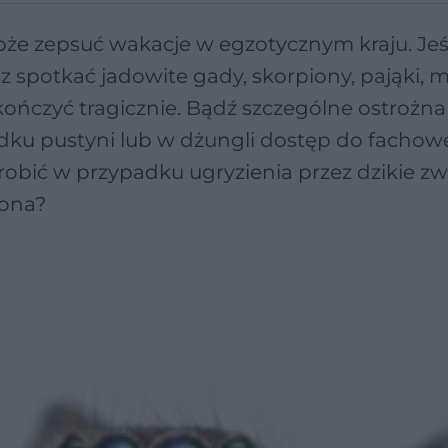
oże zepsuć wakacje w egzotycznym kraju. Jeś
 spotkać jadowite gady, skorpiony, pająki, mi
kończyć tragicznie. Bądź szczególne ostrożna
dku pustyni lub w dżungli dostęp do fachow
obić w przypadku ugryzienia przez dzikie zw
piona?