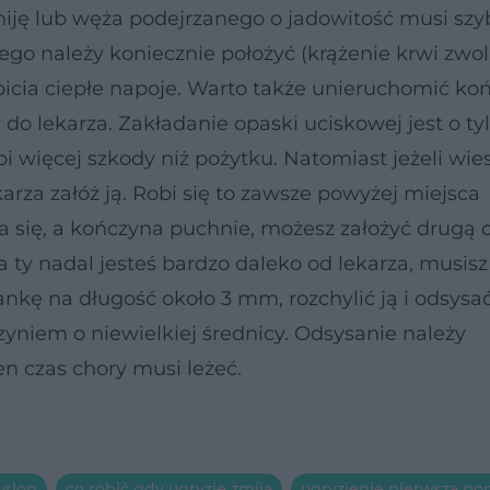
miję lub węża podejrzanego o jadowitość musi sz
o należy koniecznie położyć (krążenie krwi zwoln
icia ciepłe napoje. Warto także unieruchomić ko
 do lekarza. Zakładanie opaski uciskowej jest o ty
bi więcej szkody niż pożytku. Natomiast jeżeli wies
karza załóż ją. Robi się to zawsze powyżej miejsca
ża się, a kończyna puchnie, możesz założyć drugą 
a ty nadal jesteś bardzo daleko od lekarza, musisz
ankę na długość około 3 mm, rozchylić ją i odsysać
yniem o niewielkiej średnicy. Odsysanie należy
n czas chory musi leżeć.
urlop
co robić gdy ugryzie żmija
ugryzienie pierwsza p