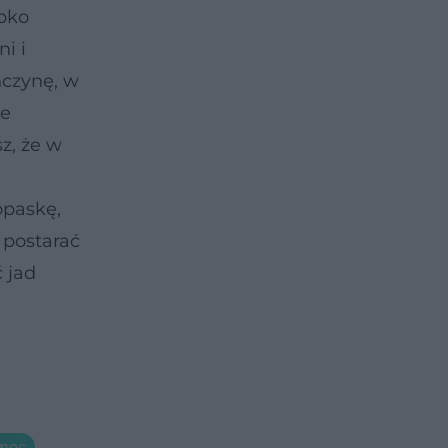
ybko
i i
ńczynę, w
le
z, że w
opaskę,
 postarać
 jad
omoc