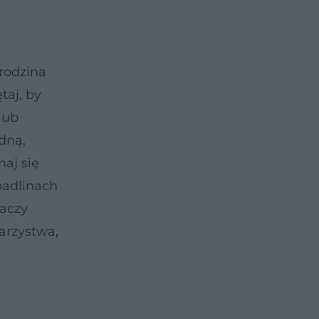
rodzina
taj, by
lub
dną,
aj się
padlinach
naczy
arzystwa,