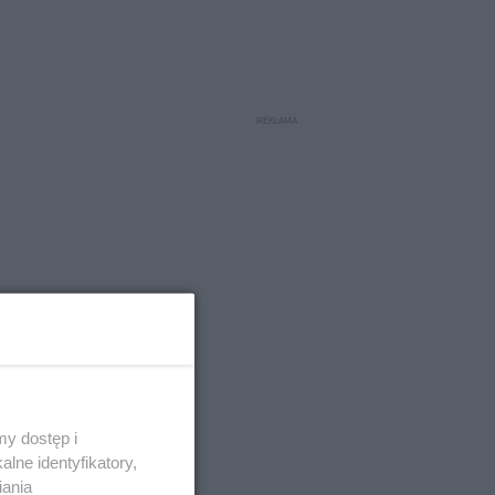
y dostęp i
lne identyfikatory,
iania