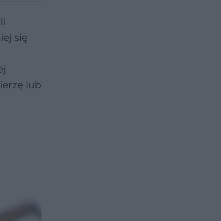
li
ej się
ej
ierzę lub