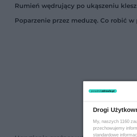
Rumień wędrujący po ukąszeniu klesz
Poparzenie przez meduzę. Co robić w
Drogi Użytkow
My, naszych 1160 zau
przechowujemy informa
standardowe informac