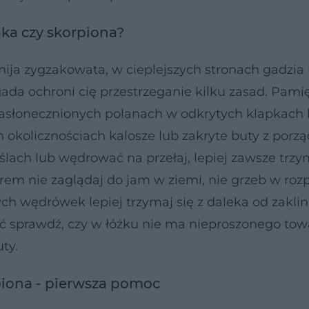
ąka czy skorpiona?
ja zygzakowata, w cieplejszych stronach gadzia 
da ochroni cię przestrzeganie kilku zasad. Pamię
 nasłonecznionych polanach w odkrytych klapkach 
 okolicznościach kalosze lub zakryte buty z porzą
ach lub wędrować na przełaj, lepiej zawsze trzym
rem nie zaglądaj do jam w ziemi, nie grzeb w roz
ch wędrówek lepiej trzymaj się z daleka od zakli
ć sprawdź, czy w łóżku nie ma nieproszonego tow
uty.
rpiona - pierwsza pomoc