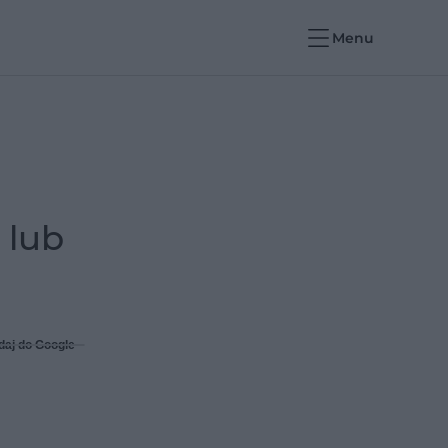
Menu
 lub
daj do Google