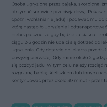
Osoba ugryziona przez pająka, skorpiona, ż
otrzymać surowicę przeciwjadową. Pokąsaneg
opóźni wchłanianie jadu) i podawać mu do p
którą nastąpiło ugryzienie i odtransportować
niebezpieczne, że gdy będzie za ciasna - zro
ciągu 2-3 godzin nie uda ci się dotrzeć do le
ugryzienia. Gdy dotarcie do lekarza przedłu
powyżej pierwszej. Gdy minie około 2 godz., 
się pozbyć jadu. W tym celu należy rozciąć r
rozgrzaną bańką, kieliszkiem lub innym nacz
kontynuować przez około 30 minut - przez te
wakacje
ugryzienie skorpiona
jad skorpiona