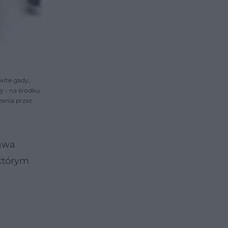
wite gady,
y - na środku
zenia przez
rawa
 którym