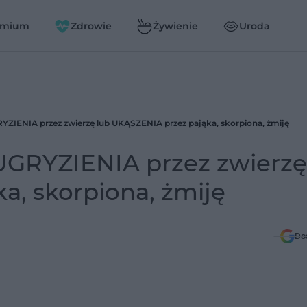
emium
Zdrowie
Żywienie
Uroda
YZIENIA przez zwierzę lub UKĄSZENIA przez pająka, skorpiona, żmiję
UGRYZIENIA przez zwierzę
a, skorpiona, żmiję
Do