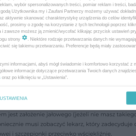
wsza pomoc
klam, wybór spersonalizowanych treści, pomiar reklam i treści, bad
 zgodą Użytkownika my i Zaufani Partnerzy możemy używać dokład
 ze sobą, przymilające się o coś do jedzenia. Ucie
az aktywnie skanować charakterystykę urządzenia do celów identyfi
ść, prosimy o zgodę na korzystanie z tych technologii poprzez klikn
 sprawiają wrażenie oswojonych. Lepiej zawsze zakła
a i zawsze możesz ją zmienić/wycofać klikając przycisk ustawień pr
ażenie niebezpieczeństwa może bowiem mieć przy
ogu strony
. Niektóre rodzaje przetwarzania danych nie wymagaj
iwić się takiemu przetwarzaniu. Preferencje będą miały zastosowanie
 na końcu świata uda ci się trafić do lekarza
eciw wściekliźnie.
szymi informacjami, abyś mógł świadomie i komfortowo korzystać z
ci zostałaś pogryziona przez jakieś zwierzę - ra
gółowe informacje dotyczące przetwarzania Twoich danych znajdzi
iepłą wodą z mydłem lub detergentem. Miejsce
ugr
s
oraz po kliknięciu w „Ustawienia”.
inut! Gdy nie masz dostępu do wody bieżącej, mu
olewaj ranę wodą z wysokości około pół metra. Po 
USTAWIENIA
nie ma w niej jakichś zanieczyszczeń, np. grudek zi
em jest założenie jałowego (jeżeli nie masz takieg
oniecznie musi zobaczyć lekarz, który zadecyduje 
ej i szczepionki przeciwko wściekliźnie.