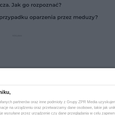
cza. Jak go rozpoznać?
 przypadku oparzenia przez meduzy?
niku,
fanych partnerów oraz inne podmioty z Grupy ZPR Media uzyskujem
cje na urządzeniu oraz przetwarzamy dane osobowe, takie jak unika
je wysyłane przez urządzenie czy dane przeglądania w celu zapewn