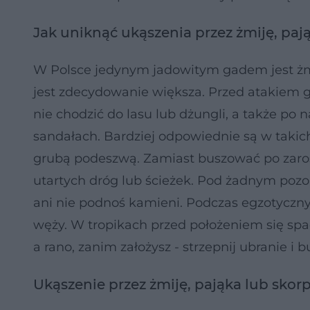
Jak uniknąć ukąszenia przez żmiję, paj
W Polsce jedynym jadowitym gadem jest żmi
jest zdecydowanie większa. Przed atakiem ga
nie chodzić do lasu lub dżungli, a także po
sandałach. Bardziej odpowiednie są w takich
grubą podeszwą. Zamiast buszować po zarośl
utartych dróg lub ścieżek. Pod żadnym pozo
ani nie podnoś kamieni. Podczas egzotyczny
węży. W tropikach przed położeniem się spa
a rano, zanim założysz - strzepnij ubranie i b
Ukąszenie przez żmiję, pająka lub sko