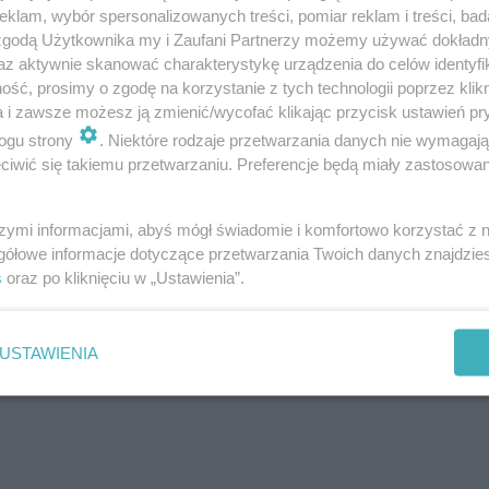
klam, wybór spersonalizowanych treści, pomiar reklam i treści, bad
 zgodą Użytkownika my i Zaufani Partnerzy możemy używać dokład
az aktywnie skanować charakterystykę urządzenia do celów identyfi
ść, prosimy o zgodę na korzystanie z tych technologii poprzez klikn
zatrucia
a i zawsze możesz ją zmienić/wycofać klikając przycisk ustawień pr
ogu strony
. Niektóre rodzaje przetwarzania danych nie wymagaj
cizny: sprowokowanie wymiotów lub płukanie żołądka
iwić się takiemu przetwarzaniu. Preferencje będą miały zastosowanie
ego
, jakim jest witamina K1, transfuzja krwi.
szymi informacjami, abyś mógł świadomie i komfortowo korzystać z
gółowe informacje dotyczące przetwarzania Twoich danych znajdzi
s
oraz po kliknięciu w „Ustawienia”.
USTAWIENIA
 [Porada eksperta]