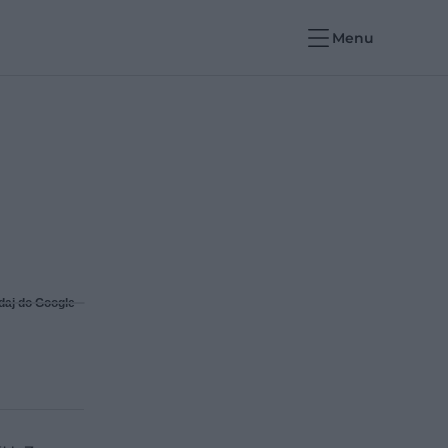
Menu
daj do Google