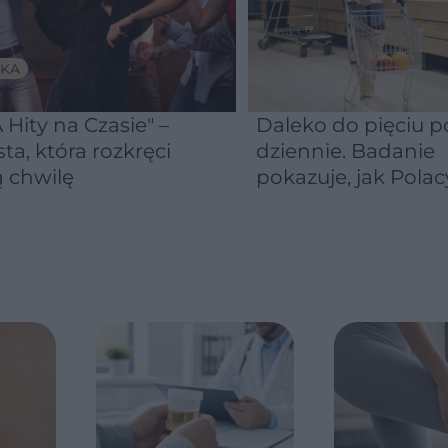
KA
 Hity na Czasie" –
Daleko do pięciu po
sta, która rozkręci
dziennie. Badanie
 chwilę
pokazuje, jak Polac
naprawdę jedzą
warzywa i owoce