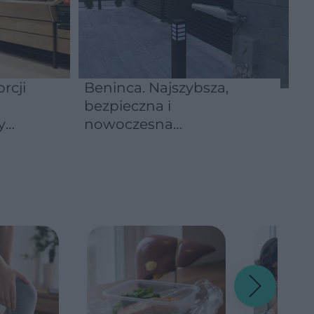
rcji
Beninca. Najszybsza,
bezpieczna i
y
nowoczesna
automatyka do bram