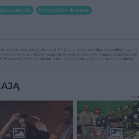
jawy zatrucia
bromadiolon działanie
nie zastępuje porady lekarskiej. Redakcja serwisu dokłada wszelkich stara
i wydawca serwisu nie ponoszą odpowiedzialności wynikającej z zastosowani
ń zdrowotnych w rozumieniu art. 3 ust 1 ustawy o działalności leczniczej.
CAJĄ
TEKS