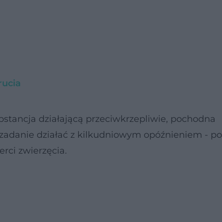
rucia
bstancja działającą przeciwkrzepliwie, pochodna
zadanie działać z kilkudniowym opóźnieniem - p
rci zwierzęcia.