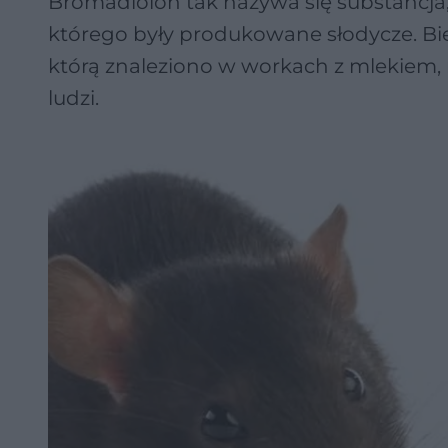
Bromadiolon tak nazywa się substancja,
którego były produkowane słodycze. Biegl
którą znaleziono w workach z mlekiem, n
ludzi.