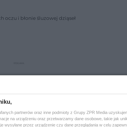
oczu i błonie śluzowej dziąseł
niku,
fanych partnerów oraz inne podmioty z Grupy ZPR Media uzyskujem
cje na urządzeniu oraz przetwarzamy dane osobowe, takie jak unika
je wysyłane przez urządzenie czy dane przeglądania w celu zapewn