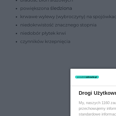
bladość błon śluzowych
śledziona
powiększona
krwawe wylewy (wybroczyny) na spojówkach 
niedokrwistość znacznego stopnia
niedobór płytek krwi
czynników krzepnięcia
Drogi Użytkow
My, naszych 1160 zau
przechowujemy informa
standardowe informac