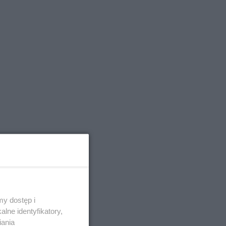
y dostęp i
lne identyfikatory,
iania