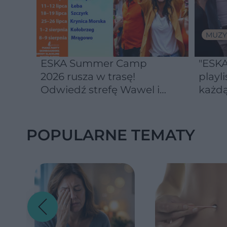
MUZY
ESKA Summer Camp
"ESKA
2026 rusza w trasę!
playli
Odwiedź strefę Wawel i
każdą
spróbuj kultowych
Michałków z Wawelu
POPULARNE TEMATY