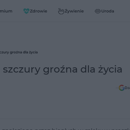
emium
Zdrowie
Żywienie
Uroda
czury groźna dla życia
 szczury groźna dla życia
Do