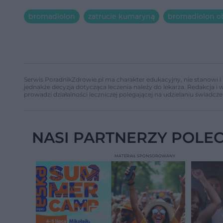
bromadiolon
zatrucie kumaryną
bromadiolon ob
Serwis PoradnikZdrowie.pl ma charakter edukacyjny, nie stanowi i 
jednakże decyzja dotycząca leczenia należy do lekarza. Redakcja 
prowadzi działalności leczniczej polegającej na udzielaniu świadcze
NASI PARTNERZY POLE
MATERIAŁ SPONSOROWANY