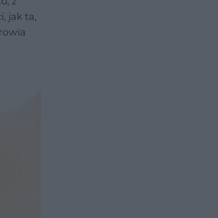
u, z
 jak ta,
drowia