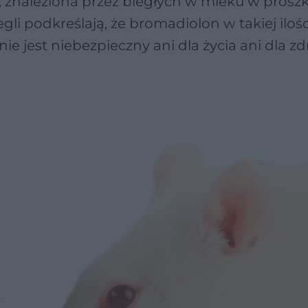
 znaleziona przez biegłych w mleku w proszk
i podkreślają, że bromadiolon w takiej ilości,
ie jest niebezpieczny ani dla życia ani dla z