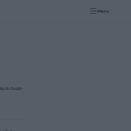
Menu
daj do Google