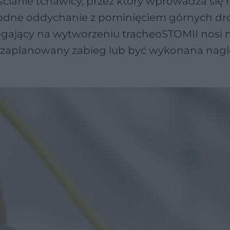
ianie tchawicy, przez który wprowadza się 
bodne oddychanie z pominięciem górnych dr
egający na wytworzeniu tracheoSTOMII nosi
 zaplanowany zabieg lub być wykonana nagl