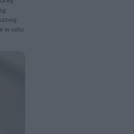
rurkę
óg
 nazwę
e w celu