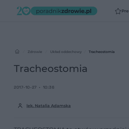
Pr
Zdrowie
Układ oddechowy
Tracheostomia
Tracheostomia
2017-10-27
10:36
lek. Natalia Adamska