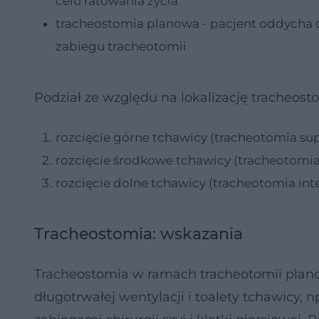
celu ratowania życia
tracheostomia planowa - pacjent oddycha d
zabiegu tracheotomii
Podział ze względu na lokalizację tracheosto
rozcięcie górne tchawicy (tracheotomia su
rozcięcie środkowe tchawicy (tracheotomia
rozcięcie dolne tchawicy (tracheotomia int
Tracheostomia: wskazania
Tracheostomia w ramach tracheotomii pla
długotrwałej wentylacji i toalety tchawicy,