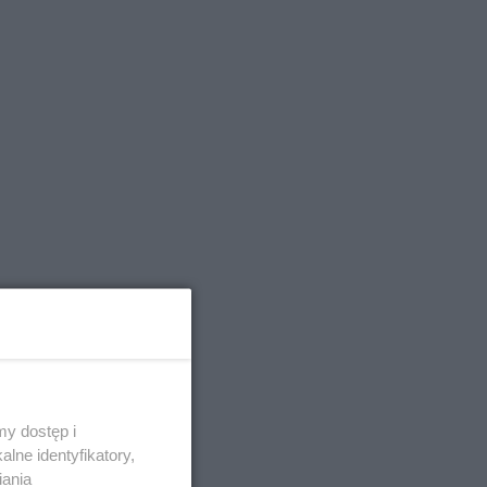
y dostęp i
lne identyfikatory,
iania