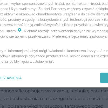
klam, wybór spersonalizowanych treści, pomiar reklam i treści, bad
 zgodą Użytkownika my i Zaufani Partnerzy możemy używać dokład
az aktywnie skanować charakterystykę urządzenia do celów identyfi
ść, prosimy o zgodę na korzystanie z tych technologii poprzez klikn
się jeszcze przed naszą erą. Asklepiades uważał, ż
a i zawsze możesz ją zmienić/wycofać klikając przycisk ustawień pr
czas i należy jak najszybciej pewną ręką przeciąć
ogu strony
. Niektóre rodzaje przetwarzania danych nie wymagaj
iwić się takiemu przetwarzaniu. Preferencje będą miały zastosowanie
wał także Areteusz z Kapadocji w I wieku. Natomi
racheotomii sporządził Paweł z Eginy. Należy prz
szymi informacjami, abyś mógł świadomie i komfortowo korzystać z
e słyszał o zasadach aseptyki, dlatego większość
gółowe informacje dotyczące przetwarzania Twoich danych znajdzi
 W średniowieczu, kiedy rozwój medycyny stał wł
s
oraz po kliknięciu w „Ustawienia”.
ii. Panował pogląd, iż przecięcie tchawicy to ka
wy czy kończyn. W okresie renesansu na powrót
USTAWIENIA
g Nicolas Habicot, gorący zwolennik stosowania
monografię opisując: wskazania, technikę oraz na
, że tracheotomia ma szczególnie duże znaczeni
e i opisanie więziny gruczołu tarczowego przez