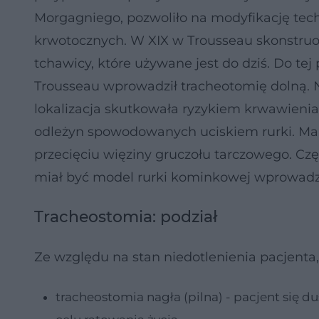
Morgagniego, pozwoliło na modyfikację tech
krwotocznych. W XIX w Trousseau skonstruow
tchawicy, które używane jest do dziś. Do t
Trousseau wprowadził tracheotomię dolną. 
lokalizacja skutkowała ryzykiem krwawienia
odleżyn spowodowanych uciskiem rurki. Ma
przecięciu więziny gruczołu tarczowego. Cz
miał być model rurki kominkowej wprowadz
Tracheostomia: podział
Ze względu na stan niedotlenienia pacjenta,
tracheostomia nagła (pilna) - pacjent się 