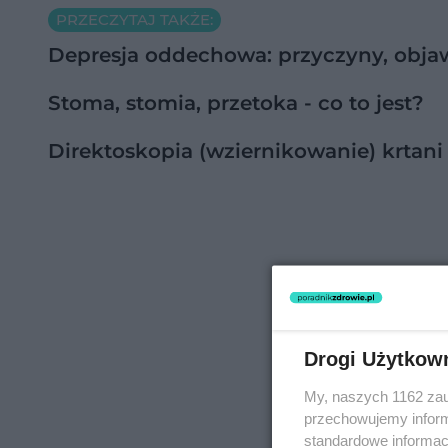
PRZECZYTAJ TAKŻE:
Depresja oddechowa: przyczyny, objaw
Stoma, stomia, przetoka - co to jest?
Direktoskopia (wziernikowanie) krtani
Drogi Użytkow
My, naszych 1162 zau
przechowujemy informa
standardowe informac