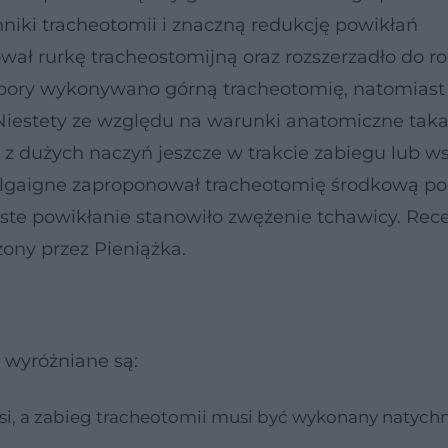
niki tracheotomii i znaczną redukcję powikłań
ał rurkę tracheostomijną oraz rozszerzadło do ro
ej pory wykonywano górną tracheotomię, natomiast
Niestety ze względu na warunki anatomiczne tak
 z dużych naczyń jeszcze w trakcie zabiegu lub w
lgaigne zaproponował tracheotomię środkową po
ęste powikłanie stanowiło zwężenie tchawicy. Rec
ony przez Pieniążka.
 wyróżniane są:
dusi, a zabieg tracheotomii musi być wykonany natych