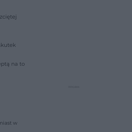
zciętej
a
skutek
eptą na to
miast w