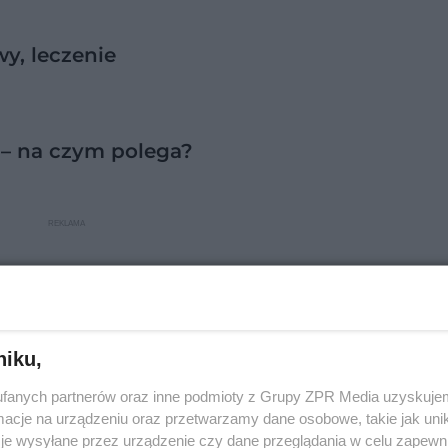
y, leczenie
 – na czym polega?
niku,
fanych partnerów oraz inne podmioty z Grupy ZPR Media uzyskujem
cje na urządzeniu oraz przetwarzamy dane osobowe, takie jak unika
je wysyłane przez urządzenie czy dane przeglądania w celu zapewn