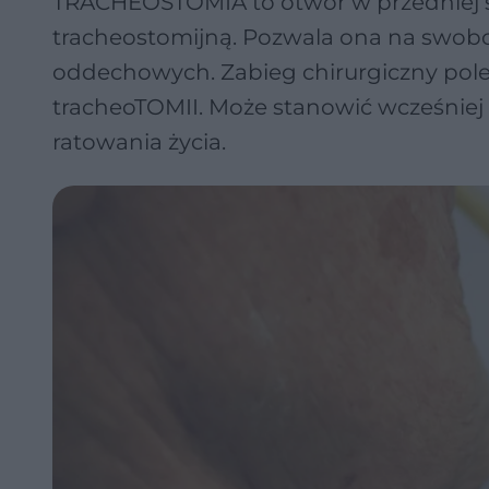
TRACHEOSTOMIA to otwór w przedniej śc
tracheostomijną. Pozwala ona na swo
oddechowych. Zabieg chirurgiczny pol
tracheoTOMII. Może stanowić wcześniej
ratowania życia.