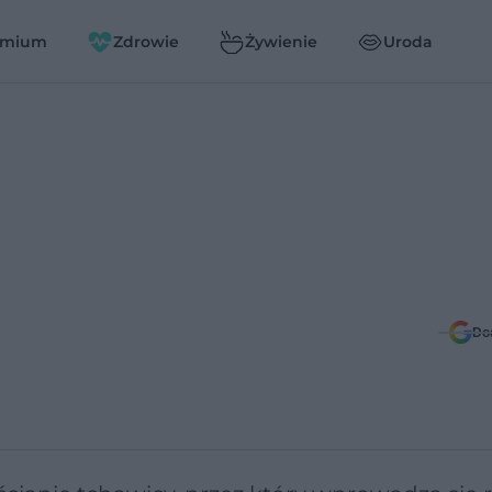
emium
Zdrowie
Żywienie
Uroda
Do