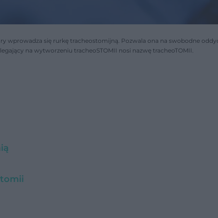
óry wprowadza się rurkę tracheostomijną. Pozwala ona na swobodne oddy
egający na wytworzeniu tracheoSTOMII nosi nazwę tracheoTOMII.
ią
otomii