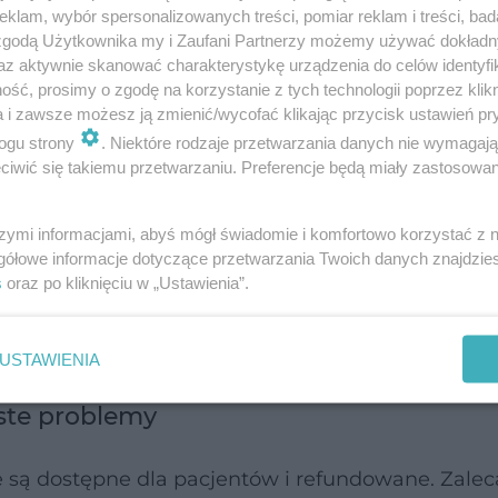
klam, wybór spersonalizowanych treści, pomiar reklam i treści, bad
or Asthma)2 z barierami w dostępie do leków boryk
 zgodą Użytkownika my i Zaufani Partnerzy możemy używać dokład
ne wyłącznie z przyczyn ekonomicznych.
az aktywnie skanować charakterystykę urządzenia do celów identyfi
ść, prosimy o zgodę na korzystanie z tych technologii poprzez klikn
a i zawsze możesz ją zmienić/wycofać klikając przycisk ustawień pr
lsce zbyt długo czekamy na diagnozę (średnio 7 la
ogu strony
. Niektóre rodzaje przetwarzania danych nie wymagaj
oby, bagatelizując takie objawy jak kaszel i
iwić się takiemu przetwarzaniu. Preferencje będą miały zastosowanie
je przerywamy. Nie stosujemy leków przeciwzapaln
Wreszcie: w przypadku astmy ciężkiej zbyt późno 
szymi informacjami, abyś mógł świadomie i komfortowo korzystać z
ostępne dla Polaków.
gółowe informacje dotyczące przetwarzania Twoich danych znajdzi
s
oraz po kliknięciu w „Ustawienia”.
om objawy astmy ustępują. To nie jest wyłą…
USTAWIENIA
ęste problemy
e są dostępne dla pacjentów i refundowane. Zale