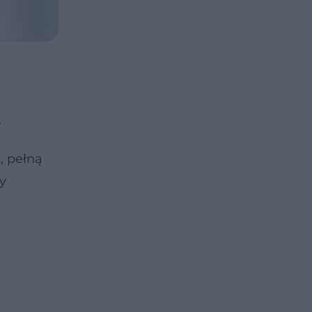
.
, pełną
y