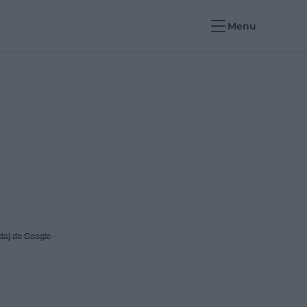
Menu
daj do Google