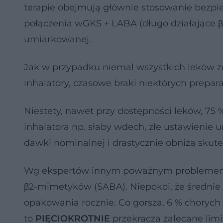
terapie obejmują głównie stosowanie bezp
połączenia wGKS + LABA (długo działające β2
umiarkowanej.
Jak w przypadku niemal wszystkich leków zd
inhalatory, czasowe braki niektórych prepar
Niestety, nawet przy dostępności leków, 75
inhalatora np. słaby wdech, złe ustawienie 
dawki nominalnej i drastycznie obniża skutec
Wg ekspertów innym poważnym problemem j
β2-mimetyków (SABA). Niepokoi, że średnie 
opakowania rocznie. Co gorsza, 6 % choryc
to
PIĘCIOKROTNIE
przekracza zalecane lim