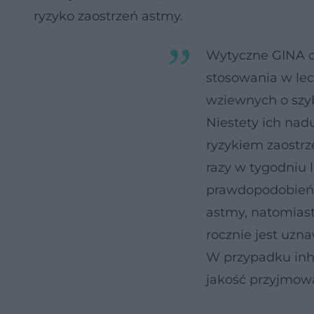
ryzyko zaostrzeń astmy.
Wytyczne GINA od
stosowania w le
wziewnych o szyb
Niestety ich na
ryzykiem zaostrz
razy w tygodniu 
prawdopodobieńs
astmy, natomiast
rocznie jest uzn
W przypadku inha
jakość przyjmowa