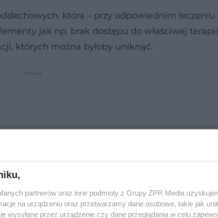
oddechowych, która – przy odpowiednim leczeniu
lementy jak np. brak dostępu do właściwej terapii
acji, których można byłoby uniknąć.
niku,
fanych partnerów oraz inne podmioty z Grupy ZPR Media uzyskujem
cje na urządzeniu oraz przetwarzamy dane osobowe, takie jak unika
je wysyłane przez urządzenie czy dane przeglądania w celu zapewn