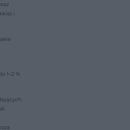
oraz
kiej i
takie
do 1–2 %
łających
66
ksza