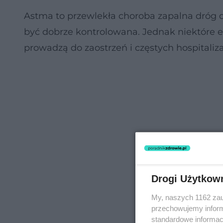
Astma to przewlekła choroba zapalna dróg 
być dobrze kontrolowana. Jednak niektóre e
prowadzą do zaostrzeń i częstych hospitaliz
Drogi Użytkow
My, naszych 1162 zau
przechowujemy informa
standardowe informac