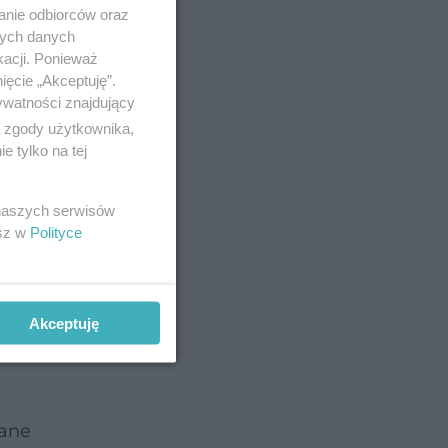
anie odbiorców oraz
ają się
nych danych
kacji. Ponieważ
ięcie „Akceptuję”.
ywatności znajdujący
t, średnia
ą zgody użytkownika,
 tylko na tej
ych,
(lub
 naszych serwisów
esz w
Polityce
Akceptuję
cane