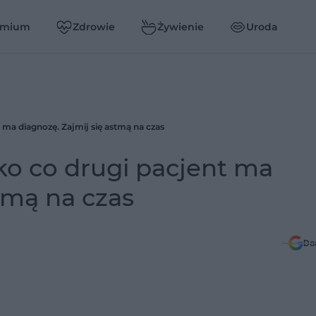
emium
Zdrowie
Żywienie
Uroda
t ma diagnozę. Zajmij się astmą na czas
lko co drugi pacjent ma
tmą na czas
Do