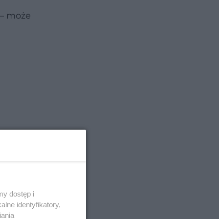
 – może
y dostęp i
lne identyfikatory,
iania