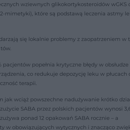
iecznych wziewnych glikokortykosteroidów wGKS 
-mimetyki), które są podstawą leczenia astmy lek
arzają się lokalnie problemy z zaopatrzeniem w 
atów.
 % pacjentów popełnia krytyczne błędy w obsłudze
urządzenia, co redukuje depozycję leku w płucach 
zność terapii.
ak wciąż powszechne nadużywanie krótko dzia
zużycie SABA przez polskich pacjentów wynosi 3,
h zużywa ponad 12 opakowań SABA rocznie – a
ity w obowiązujących wytycznych i znacząco zwię