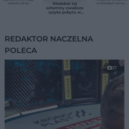
zależeć od tej
na bezdech senny.
Niedobór tej
witaminy. Odkrycie
Efekty zaskoczyły
witaminy zwiększa
zaskoczyło
badaczy
ryzyko pobytu w
naukowców
szpitalu. Badanie
objęło 36 tys. osób
REDAKTOR NACZELNA
POLECA
27