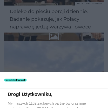
TEKST SPONSOROWANY
Daleko do pięciu porcji dziennie.
Badanie pokazuje, jak Polacy
naprawdę jedzą warzywa i owoce
Drogi Użytkowniku,
My, naszych 1162 zaufanych partnerów oraz inne