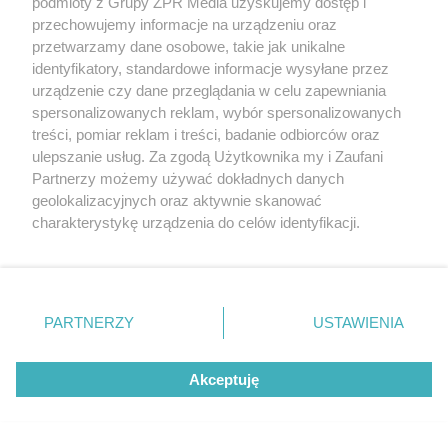
podmioty z Grupy ZPR Media uzyskujemy dostęp i
MATERIAŁ SPONSOROWANY
przechowujemy informacje na urządzeniu oraz
Beninca. Najszybsza, bezpieczna i
przetwarzamy dane osobowe, takie jak unikalne
nowoczesna automatyka do bram
identyfikatory, standardowe informacje wysyłane przez
urządzenie czy dane przeglądania w celu zapewniania
spersonalizowanych reklam, wybór spersonalizowanych
treści, pomiar reklam i treści, badanie odbiorców oraz
ulepszanie usług. Za zgodą Użytkownika my i Zaufani
Partnerzy możemy używać dokładnych danych
WSPÓŁPRACUJĄ Z NAMI:
geolokalizacyjnych oraz aktywnie skanować
charakterystykę urządzenia do celów identyfikacji.
Ponieważ cenimy Twoją prywatność, prosimy o zgodę na
korzystanie z tych technologii poprzez kliknięcie
„Akceptuję”. Zgoda jest dobrowolna i zawsze możesz ją
zmienić/wycofać klikając przycisk ustawień prywatności
PARTNERZY
USTAWIENIA
znajdujący się w lewym dolnym rogu strony
. Niektóre
rodzaje przetwarzania danych nie wymagają zgody
Akceptuję
użytkownika, ale masz prawo sprzeciwić się takiemu
przetwarzaniu. Preferencje będą miały zastosowanie tylko
Żaden utwór zamieszczony w serwisie nie może być powielany i
na tej witrynie.
rozpowszechniany lub dalej rozpowszechniany w jakikolwiek sposób
(w tym także elektroniczny lub mechaniczny) na jakimkolwiek polu