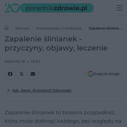
Zdrowie
Stomatologia i ortodoncja
Zapalenie ślinianek -
przyczyny, objawy, leczenie
Zapalenie ślinianek -
przyczyny, objawy, leczenie
2022-02-14
12:41
Dodaj do Google
lek. dent. Krzysztof Górowski
Zapalenie ślinianek to bolesna przypadłość,
która może dotknąć każdego, bez względu na