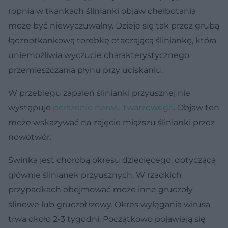
ropnia w tkankach ślinianki objaw chełbotania
może być niewyczuwalny. Dzieje się tak przez grubą
łącznotkankową torebkę otaczającą śliniankę, która
uniemożliwia wyczucie charakterystycznego
przemieszczania płynu przy uciskaniu.
W przebiegu zapaleń ślinianki przyusznej nie
występuje
porażenie nerwu twarzowego
. Objaw ten
może wskazywać na zajęcie miąższu ślinianki przez
nowotwór.
Świnka jest chorobą okresu dziecięcego, dotyczącą
głównie ślinianek przyusznych. W rzadkich
przypadkach obejmować może inne gruczoły
ślinowe lub gruczoł łzowy. Okres wylęgania wirusa
trwa około 2-3 tygodni. Początkowo pojawiają się