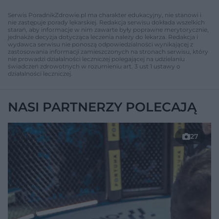
Serwis PoradnikZdrowie.pl ma charakter edukacyjny, nie stanowi i
nie zastępuje porady lekarskiej. Redakcja serwisu dokłada wszelkich
starań, aby informacje w nim zawarte były poprawne merytorycznie,
jednakże decyzja dotycząca leczenia należy do lekarza. Redakcja i
wydawca serwisu nie ponoszą odpowiedzialności wynikającej z
zastosowania informacji zamieszczonych na stronach serwisu, który
nie prowadzi działalności leczniczej polegającej na udzielaniu
świadczeń zdrowotnych w rozumieniu art. 3 ust 1 ustawy o
działalności leczniczej.
NASI PARTNERZY POLECAJĄ
27