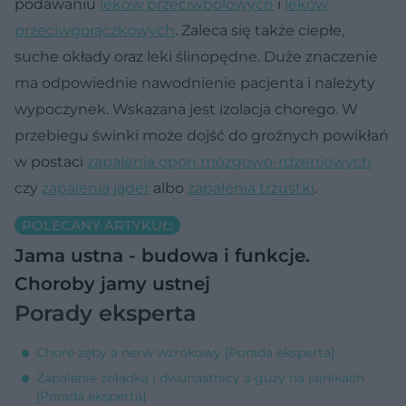
podawaniu
leków przeciwbólowych
i
leków
przeciwgorączkowych
. Zaleca się także ciepłe,
suche okłady oraz leki ślinopędne. Duże znaczenie
ma odpowiednie nawodnienie pacjenta i należyty
wypoczynek. Wskazana jest izolacja chorego. W
przebiegu świnki może dojść do groźnych powikłań
w postaci
zapalenia opon mózgowo-rdzeniowych
czy
zapalenia jąder
albo
zapalenia trzustki
.
POLECANY ARTYKUŁ:
Jama ustna - budowa i funkcje.
Choroby jamy ustnej
Porady eksperta
Chore zęby a nerw wzrokowy [Porada eksperta]
Zapalenie żołądka i dwunastnicy a guzy na jajnikach
[Porada eksperta]