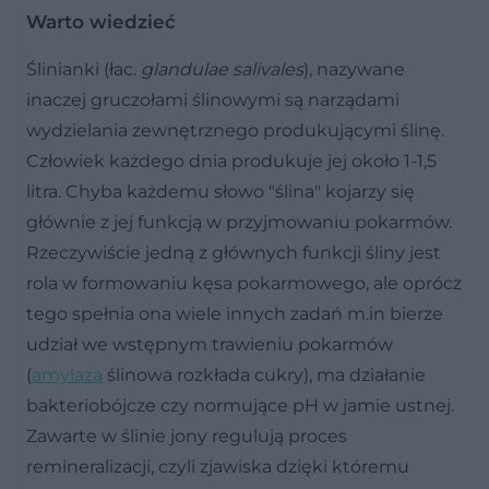
Warto wiedzieć
Ślinianki (łac.
glandulae salivales
), nazywane
inaczej gruczołami ślinowymi są narządami
wydzielania zewnętrznego produkującymi ślinę.
Człowiek każdego dnia produkuje jej około 1-1,5
litra. Chyba każdemu słowo "ślina" kojarzy się
głównie z jej funkcją w przyjmowaniu pokarmów.
Rzeczywiście jedną z głównych funkcji śliny jest
rola w formowaniu kęsa pokarmowego, ale oprócz
tego spełnia ona wiele innych zadań m.in bierze
udział we wstępnym trawieniu pokarmów
(
amylaza
ślinowa rozkłada cukry), ma działanie
bakteriobójcze czy normujące pH w jamie ustnej.
Zawarte w ślinie jony regulują proces
remineralizacji, czyli zjawiska dzięki któremu