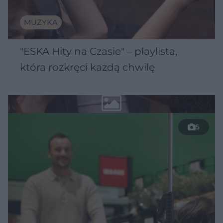
MUZYKA
"ESKA Hity na Czasie" – playlista,
która rozkręci każdą chwilę
5