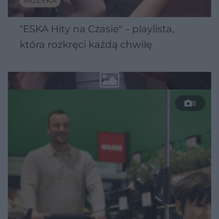
MUZYKA
"ESKA Hity na Czasie" – playlista,
która rozkręci każdą chwilę
5