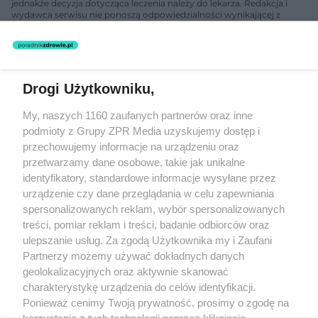
jednakże decyzja dotycząca leczenia należy do lekarza. Redakcja i
wydawca serwisu nie ponoszą odpowiedzialności wynikającej z
zastosowania informacji zamieszczonych na stronach serwisu, który
nie prowadzi działalności leczniczej polegającej na udzielaniu
świadczeń zdrowotnych w rozumieniu art. 3 ust 1 ustawy o
działalności leczniczej.
Drogi Użytkowniku,
Żaden utwór zamieszczony w serwisie nie może być powielany i
My, naszych 1160 zaufanych partnerów oraz inne
rozpowszechniany lub dalej rozpowszechniany w jakikolwiek sposób
(w tym także elektroniczny lub mechaniczny) na jakimkolwiek polu
podmioty z Grupy ZPR Media uzyskujemy dostęp i
eksploatacji w jakiejkolwiek formie, włącznie z umieszczaniem w
przechowujemy informacje na urządzeniu oraz
Internecie bez pisemnej zgody właściciela praw. Jakiekolwiek użycie
przetwarzamy dane osobowe, takie jak unikalne
lub wykorzystanie utworów w całości lub w części z naruszeniem
prawa, tzn. bez właściwej zgody, jest zabronione pod groźbą kary i
identyfikatory, standardowe informacje wysyłane przez
może być ścigane prawnie.
urządzenie czy dane przeglądania w celu zapewniania
spersonalizowanych reklam, wybór spersonalizowanych
treści, pomiar reklam i treści, badanie odbiorców oraz
ulepszanie usług. Za zgodą Użytkownika my i Zaufani
Partnerzy możemy używać dokładnych danych
geolokalizacyjnych oraz aktywnie skanować
charakterystykę urządzenia do celów identyfikacji.
O nas
Ponieważ cenimy Twoją prywatność, prosimy o zgodę na
korzystanie z tych technologii poprzez kliknięcie
Informacje prawne