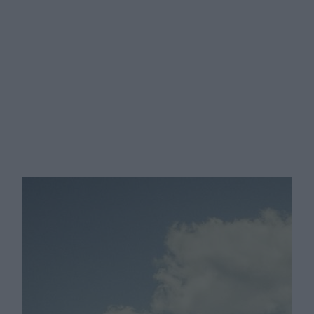
Schizoidalne zaburzenia
osobowości: przyczyny, objawy i
leczenie