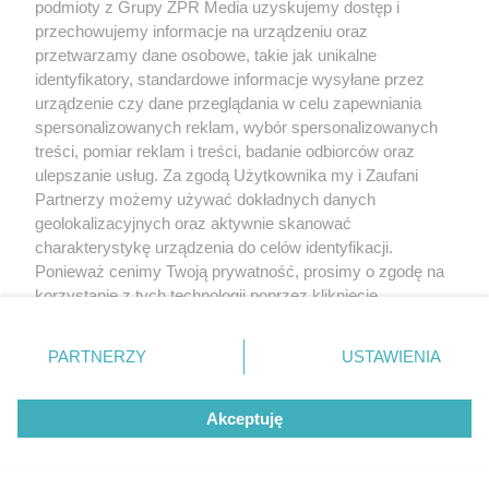
podmioty z Grupy ZPR Media uzyskujemy dostęp i
przechowujemy informacje na urządzeniu oraz
przetwarzamy dane osobowe, takie jak unikalne
identyfikatory, standardowe informacje wysyłane przez
urządzenie czy dane przeglądania w celu zapewniania
spersonalizowanych reklam, wybór spersonalizowanych
treści, pomiar reklam i treści, badanie odbiorców oraz
ulepszanie usług. Za zgodą Użytkownika my i Zaufani
Partnerzy możemy używać dokładnych danych
geolokalizacyjnych oraz aktywnie skanować
charakterystykę urządzenia do celów identyfikacji.
Ponieważ cenimy Twoją prywatność, prosimy o zgodę na
korzystanie z tych technologii poprzez kliknięcie
„Akceptuję”. Zgoda jest dobrowolna i zawsze możesz ją
zmienić/wycofać klikając przycisk ustawień prywatności
PARTNERZY
USTAWIENIA
znajdujący się w lewym dolnym rogu strony
. Niektóre
rodzaje przetwarzania danych nie wymagają zgody
Akceptuję
użytkownika, ale masz prawo sprzeciwić się takiemu
przetwarzaniu. Preferencje będą miały zastosowanie tylko
na tej witrynie.