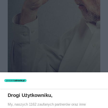
Zdrowie psychiczne: jak odróżnić
CHOROBĘ PSYCHICZNĄ od
niegroźnych zaburzeń
Drogi Użytkowniku,
My, naszych 1162 zaufanych partnerów oraz inne