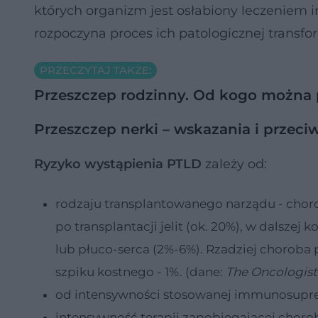
których organizm jest osłabiony leczeniem 
rozpoczyna proces ich patologicznej transfor
PRZECZYTAJ TAKŻE:
Przeszczep rodzinny. Od kogo można 
Przeszczep nerki – wskazania i przec
Ryzyko wystąpienia PTLD
zależy od:
rodzaju transplantowanego narządu - chorob
po transplantacji jelit (ok. 20%), w dalszej 
lub płuco-serca (2%-6%). Rzadziej choroba p
szpiku kostnego - 1%. (dane:
The Oncologist
od intensywności stosowanej immunosupre
intensywność terapii zapobiegającej chor