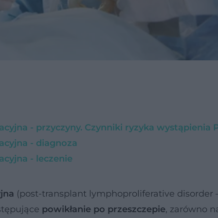
cyjna - przyczyny. Czynniki ryzyka wystąpienia
acyjna - diagnoza
cyjna - leczenie
jna
(post-transplant lymphoproliferative disorder 
ystępujące
powikłanie po przeszczepie
, zarówno 