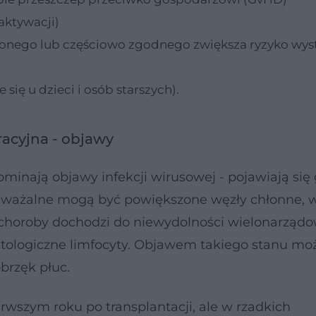
aktywacji)
onego lub częściowo zgodnego zwiększa ryzyko wys
się u dzieci i osób starszych).
acyjna - objawy
minają objawy infekcji wirusowej - pojawiają się 
 Zauważalne mogą być powiększone węzły chłonne, 
oroby dochodzi do niewydolności wielonarządow
atologiczne limfocyty. Objawem takiego stanu mo
rzęk płuc.
rwszym roku po transplantacji, ale w rzadkich