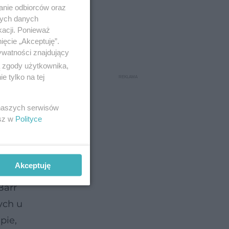
anie odbiorców oraz
nych danych
kacji. Ponieważ
ięcie „Akceptuję”.
ywatności znajdujący
ą zgody użytkownika,
 tylko na tej
 naszych serwisów
esz w
Polityce
Akceptuję
cznie
Barr
ych u
pie,