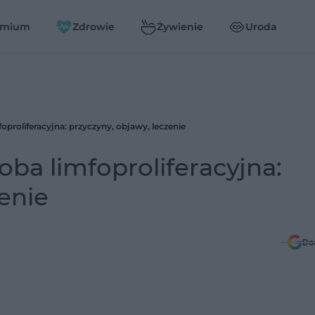
emium
Zdrowie
Żywienie
Uroda
proliferacyjna: przyczyny, objawy, leczenie
ba limfoproliferacyjna:
enie
Do