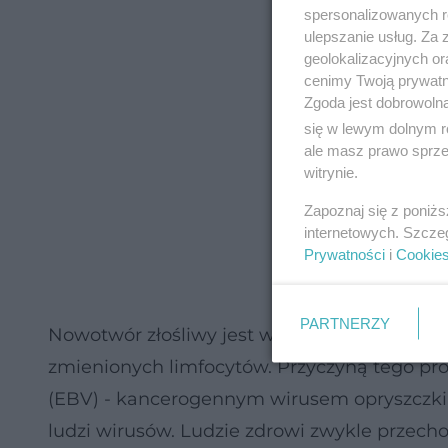
spersonalizowanych re
ulepszanie usług. Za
geolokalizacyjnych or
cenimy Twoją prywatno
Zgoda jest dobrowoln
się w lewym dolnym r
ale masz prawo sprzec
witrynie.
Zapoznaj się z poniż
internetowych. Szcze
Prywatności
i
Cookie
PARTNERZY
Nowotwór złośliwy jest wynikiem gwałtowne
zmienionych limfocytów. Przyczyną tego pro
(EBV) - kancerogennym wirusem opryszczki,
ludzi wirusów. Ludzie zdrowi zwykle przech