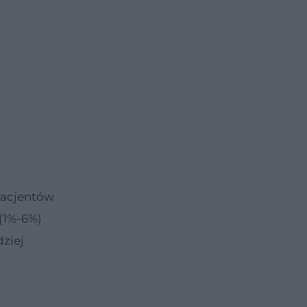
pacjentów
 (1%-6%)
dziej