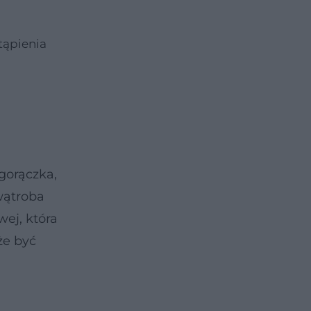
tąpienia
gorączka,
wątroba
ej, która
że być