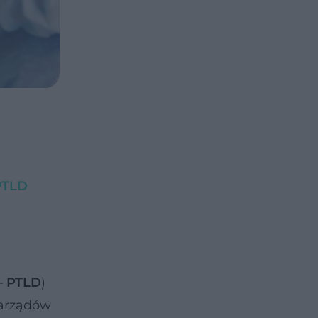
 PTLD
–
PTLD
)
narządów