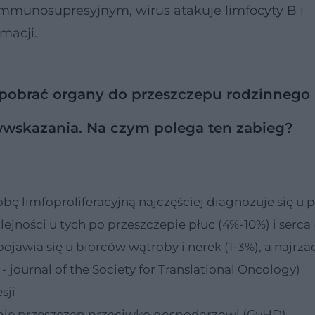
immunosupresyjnym, wirus atakuje limfocyty B i
macji.
pobrać organy do przeszczepu rodzinnego
iwwskazania. Na czym polega ten zabieg?
ę limfoproliferacyjną najczęściej diagnozuje się u 
kolejności u tych po przeszczepie płuc (4%-10%) i serca
ojawia się u biorców wątroby i nerek (1-3%), a najrza
- journal of the Society for Translational Oncology)
sji
obie przeszczep przeciwko gospodarzowi (GvHD)