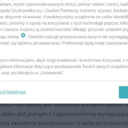
klam, wybór spersonalizowanych treści, pomiar reklam i treści, bad
 zgodą Użytkownika my i Zaufani Partnerzy możemy używać dokład
az aktywnie skanować charakterystykę urządzenia do celów identyfi
ść, prosimy o zgodę na korzystanie z tych technologii poprzez klikn
a i zawsze możesz ją zmienić/wycofać klikając przycisk ustawień pr
ogu strony
. Niektóre rodzaje przetwarzania danych nie wymagaj
iwić się takiemu przetwarzaniu. Preferencje będą miały zastosowanie
szymi informacjami, abyś mógł świadomie i komfortowo korzystać z
gółowe informacje dotyczące przetwarzania Twoich danych znajdzi
s
oraz po kliknięciu w „Ustawienia”.
USTAWIENIA
go i niekontrolowanego namnażania się patologi
cesu najczęściej jest zakażenie wirusem Epstein-
 który jest jednym z najpowszechniej występując
odzą zakażenie bezobjawowo. U osób po przeszcze