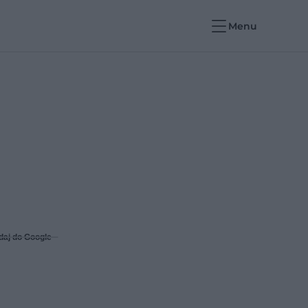
Menu
daj do Google