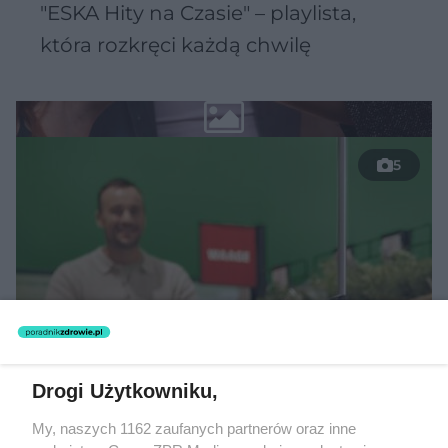
"ESKA Hity na Czasie" – playlista,
która rozkręci każdą chwilę
5
Drogi Użytkowniku,
TEKST SPONSOROWANY
My, naszych 1162 zaufanych partnerów oraz inne