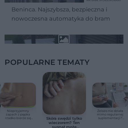
MATERIAŁ SPONSOROWANY
Beninca. Najszybsza, bezpieczna i
nowoczesna automatyka do bram
POPULARNE TEMATY
Nieprzyjemny
Żelazo nie działa
zapach z pępka
mimo regularnej
rzadko bierze się
suplementacji?
Skóra swędzi tylko
znikąd. Jeden objaw
Przyczyna może
wieczorem? Ten
zmienia wszystko
ukrywać się w
sygnał może