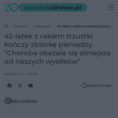
Zdrowie
Onkologia
42-latek z rakiem trzustki kończy
zbiórkę pieniędzy. "Choroba okazała się silniejsza od naszych
42-latek z rakiem trzustki
wysiłków"
kończy zbiórkę pieniędzy.
"Choroba okazała się silniejsza
od naszych wysiłków"
2025-07-17
17:06
Dodaj do Google
Eliza Dolecka