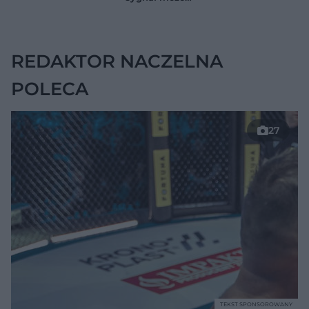
jelitach
wskazywać na
chorobę, która długo
nie daje objawów
REDAKTOR NACZELNA
POLECA
27
TEKST SPONSOROWANY