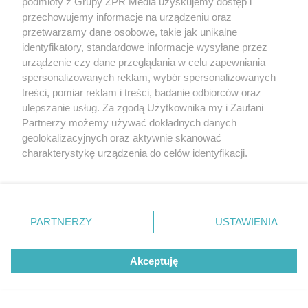
Daleko do pięciu porcji dziennie.
podmioty z Grupy ZPR Media uzyskujemy dostęp i
przechowujemy informacje na urządzeniu oraz
Badanie pokazuje, jak Polacy
przetwarzamy dane osobowe, takie jak unikalne
naprawdę jedzą warzywa i owoce
identyfikatory, standardowe informacje wysyłane przez
urządzenie czy dane przeglądania w celu zapewniania
spersonalizowanych reklam, wybór spersonalizowanych
treści, pomiar reklam i treści, badanie odbiorców oraz
ulepszanie usług. Za zgodą Użytkownika my i Zaufani
Partnerzy możemy używać dokładnych danych
geolokalizacyjnych oraz aktywnie skanować
charakterystykę urządzenia do celów identyfikacji.
Ponieważ cenimy Twoją prywatność, prosimy o zgodę na
korzystanie z tych technologii poprzez kliknięcie
„Akceptuję”. Zgoda jest dobrowolna i zawsze możesz ją
zmienić/wycofać klikając przycisk ustawień prywatności
PARTNERZY
USTAWIENIA
znajdujący się w lewym dolnym rogu strony
. Niektóre
rodzaje przetwarzania danych nie wymagają zgody
Akceptuję
użytkownika, ale masz prawo sprzeciwić się takiemu
przetwarzaniu. Preferencje będą miały zastosowanie tylko
MATERIAŁ SPONSOROWANY
na tej witrynie.
Beninca. Najszybsza, bezpieczna i