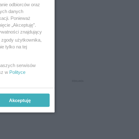
anie odbiorców oraz
nych danych
kacji. Ponieważ
o obfite
ięcie „Akceptuję”.
ywatności znajdujący
ą zgody użytkownika,
 tylko na tej
 naszych serwisów
esz w
Polityce
Akceptuję