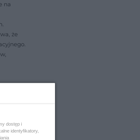
e na
h.
ywa, że
acyjnego.
ów,
itych
zeba iść
y dostęp i
lne identyfikatory,
iania