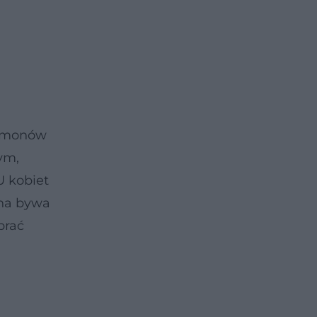
ormonów
ym,
U kobiet
zna bywa
brać