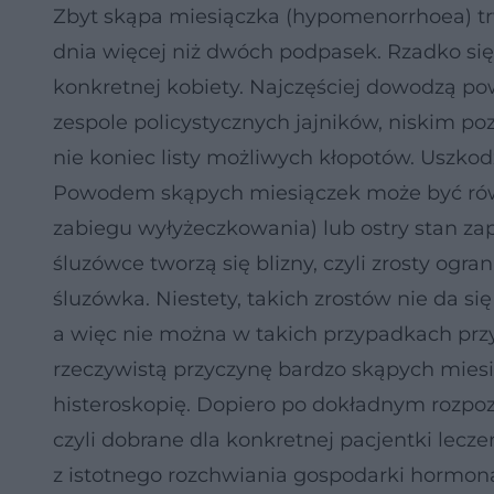
Zbyt skąpa miesiączka (hypomenorrhoea) trw
dnia więcej niż dwóch podpasek. Rzadko się z
konkretnej kobiety. Najczęściej dowodzą p
zespole policystycznych jajników, niskim po
nie koniec listy możliwych kłopotów. Uszko
Powodem skąpych miesiączek może być ró
zabiegu wyłyżeczkowania) lub ostry stan za
śluzówce tworzą się blizny, czyli zrosty ogra
śluzówka. Niestety, takich zrostów nie da s
a więc nie można w takich przypadkach przy
rzeczywistą przyczynę bardzo skąpych mies
histeroskopię. Dopiero po dokładnym rozpo
czyli dobrane dla konkretnej pacjentki lecze
z istotnego rozchwiania gospodarki hormon