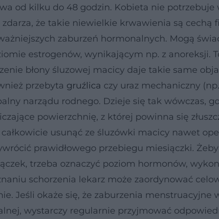
a od kilku do 48 godzin. Kobieta nie potrzebuje
darza, że takie niewielkie krwawienia są cechą fi
oważniejszych zaburzeń hormonalnych. Mogą świa
ziomie estrogenów, wynikającym np. z anoreksji. 
dzenie błony śluzowej macicy daje takie same obj
wnież przebyta
gruźlica
czy uraz mechaniczny (np
palny narządu rodnego. Dzieje się tak wówczas, g
niczające powierzchnię, z której powinna się złusz
ię całkowicie usunąć ze śluzówki macicy nawet ope
wrócić prawidłowego przebiegu miesiączki. Żeby 
iączek, trzeba oznaczyć poziom hormonów, wykon
znaniu schorzenia lekarz może zaordynować celo
nie. Jeśli okaże się, że zaburzenia menstruacyjne 
alnej, wystarczy regularnie przyjmować odpowied