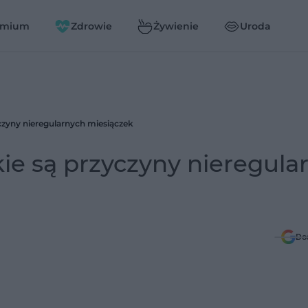
emium
Zdrowie
Żywienie
Uroda
yczyny nieregularnych miesiączek
kie są przyczyny nieregula
Do