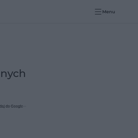
Menu
rnych
daj do Google