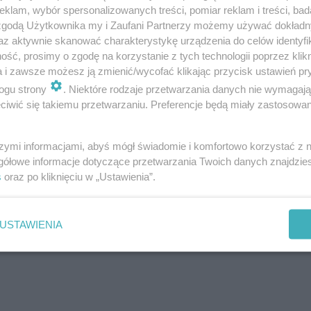
klam, wybór spersonalizowanych treści, pomiar reklam i treści, bad
a też
endometrioza
, polipy,
mięśniaki macicy
,
 zgodą Użytkownika my i Zaufani Partnerzy możemy używać dokład
az aktywnie skanować charakterystykę urządzenia do celów identyfi
 spirala) lub rozwijająca się infekcja. Bardzo rzadk
ść, prosimy o zgodę na korzystanie z tych technologii poprzez klikn
.
a i zawsze możesz ją zmienić/wycofać klikając przycisk ustawień pr
ogu strony
. Niektóre rodzaje przetwarzania danych nie wymagaj
iwić się takiemu przetwarzaniu. Preferencje będą miały zastosowanie
szymi informacjami, abyś mógł świadomie i komfortowo korzystać z
gółowe informacje dotyczące przetwarzania Twoich danych znajdzi
s
oraz po kliknięciu w „Ustawienia”.
USTAWIENIA