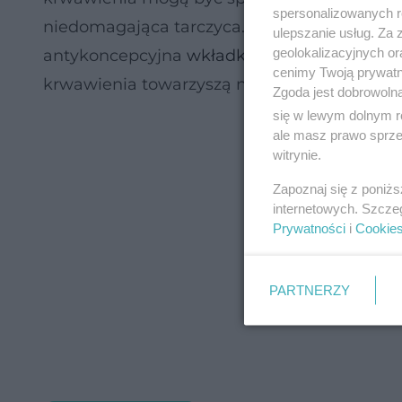
spersonalizowanych re
niedomagająca tarczyca. Ale powodem byw
ulepszanie usług. Za
geolokalizacyjnych or
antykoncepcyjna
wkładka domaciczna
(tzw.
cenimy Twoją prywatno
krwawienia towarzyszą nowotworowi jajnika
Zgoda jest dobrowoln
się w lewym dolnym r
ale masz prawo sprzec
witrynie.
Zapoznaj się z poniż
internetowych. Szcze
Prywatności
i
Cookie
PARTNERZY