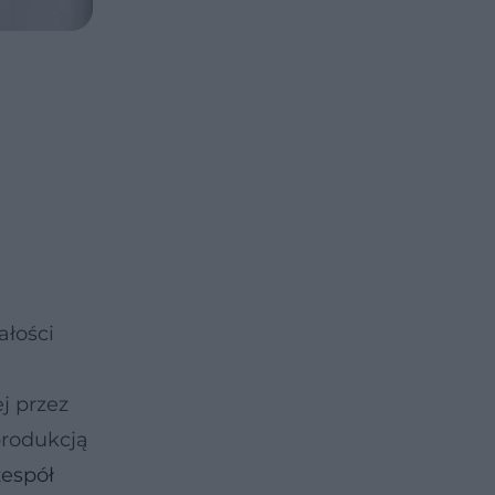
ałości
j przez
produkcją
zespół