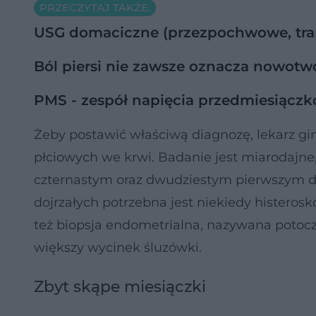
PRZECZYTAJ TAKŻE:
USG domaciczne (przezpochwowe, tra
Ból piersi nie zawsze oznacza nowotwó
PMS - zespół napięcia przedmiesiączk
Żeby postawić właściwą diagnozę, lekarz 
płciowych we krwi. Badanie jest miarodajne,
czternastym oraz dwudziestym pierwszym dn
dojrzałych potrzebna jest niekiedy histero
też biopsja endometrialna, nazywana potoc
większy wycinek śluzówki.
Zbyt skąpe miesiączki