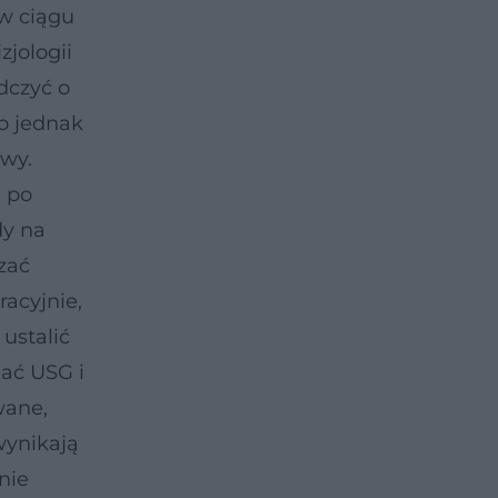
 w ciągu
zjologii
dczyć o
To jednak
awy.
. po
dy na
czać
racyjnie,
ustalić
ać USG i
wane,
wynikają
nie