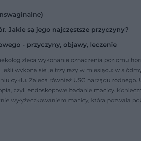
nswaginalne)
r. Jakie są jego najczęstsze przyczyny?
owego - przyczyny, objawy, leczenie
ginekolog zleca wykonanie oznaczenia poziomu h
 jeśli wykona się je trzy razy w miesiącu: w siódm
iu cyklu. Zaleca również USG narządu rodnego. 
skopia, czyli endoskopowe badanie macicy. Koniec
znie wyłyżeczkowaniem macicy, która pozwala po