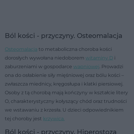
Ból kości - przyczyny. Osteomalacja
Osteomalacja
to metaboliczna choroba kości
dorosłych wywołana niedoborem
witaminy D
i
zaburzeniami w gospodarce
wapniowej
. Prowadzi
ona do osłabienie siły mięśniowej oraz bólu kości –
zwłaszcza miednicy, kręgosłupa i klatki piersiowej.
Osoby z tą chorobą mają kończyny w kształcie litery
O, charakterystyczny kołyszący chód oraz trudności
we wstawaniu z krzesła. U dzieci odpowiednikiem
tej choroby jest
krzywica.
Ból kości - przyczyny. Hiperostoza