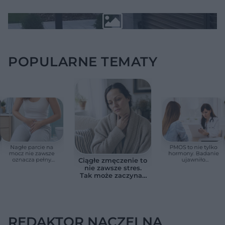
POPULARNE TEMATY
Nagłe parcie na
PMOS to nie tylko
mocz nie zawsze
hormony. Badanie
oznacza pełny
ujawniło
Ciągłe zmęczenie to
pęcherz. Czasem
zaskakujące
nie zawsze stres.
przyczyna jest
zagrożenie dla serca
Tak może zaczynać
poważniejsza
się niedoczynność
tarczycy
REDAKTOR NACZELNA