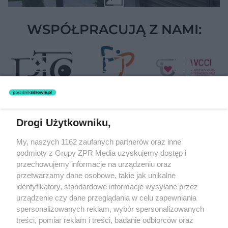
WSPÓŁPRACUJĄ Z NAMI:
Drogi Użytkowniku,
Żaden utwór zamieszczony w serwisie nie może być powielany i
My, naszych 1162 zaufanych partnerów oraz inne
rozpowszechniany lub dalej rozpowszechniany w jakikolwiek sposób
podmioty z Grupy ZPR Media uzyskujemy dostęp i
(w tym także elektroniczny lub mechaniczny) na jakimkolwiek polu
eksploatacji w jakiejkolwiek formie, włącznie z umieszczaniem w
przechowujemy informacje na urządzeniu oraz
Internecie bez pisemnej zgody właściciela praw. Jakiekolwiek użycie
przetwarzamy dane osobowe, takie jak unikalne
lub wykorzystanie utworów w całości lub w części z naruszeniem
identyfikatory, standardowe informacje wysyłane przez
prawa, tzn. bez właściwej zgody, jest zabronione pod groźbą kary i
może być ścigane prawnie.
urządzenie czy dane przeglądania w celu zapewniania
spersonalizowanych reklam, wybór spersonalizowanych
treści, pomiar reklam i treści, badanie odbiorców oraz