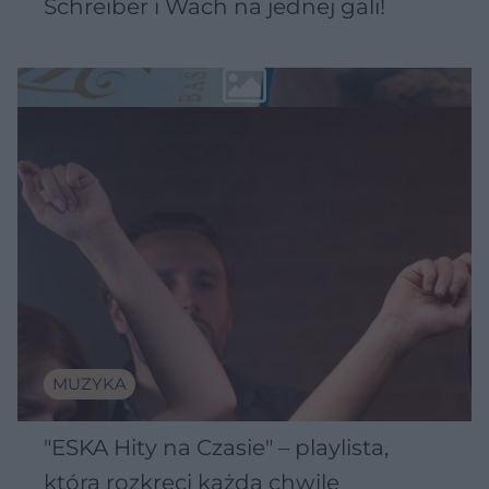
Schreiber i Wach na jednej gali!
MUZYKA
"ESKA Hity na Czasie" – playlista,
która rozkręci każdą chwilę