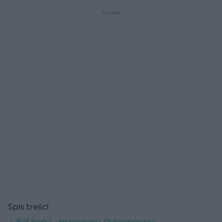
Spis treści
Ból kości - przyczyny. Osteoporoza