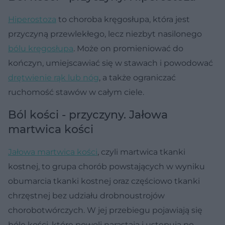
Hiperostoza
to choroba kręgosłupa, która jest
przyczyną przewlekłego, lecz niezbyt nasilonego
bólu kręgosłupa
. Może on promieniować do
kończyn, umiejscawiać się w stawach i powodować
drętwienie rąk lub nóg
, a także ograniczać
ruchomość stawów w całym ciele.
Ból kości - przyczyny. Jałowa
martwica kości
Jałowa martwica kości
, czyli martwica tkanki
kostnej, to grupa chorób powstających w wyniku
obumarcia tkanki kostnej oraz częściowo tkanki
chrzęstnej bez udziału drobnoustrojów
chorobotwórczych. W jej przebiegu pojawiają się
bóle kości, które powoli narastają i ustępują po