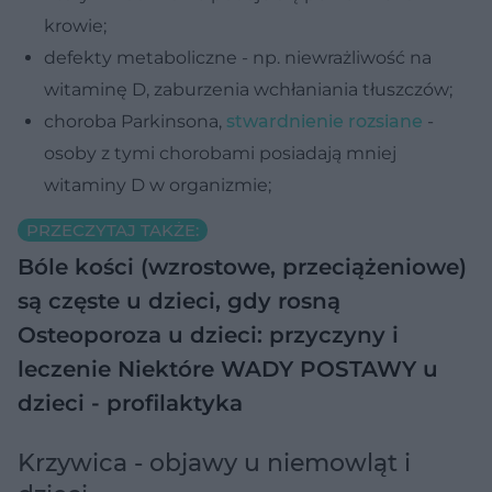
krowie;
defekty metaboliczne - np. niewrażliwość na
witaminę D, zaburzenia wchłaniania tłuszczów;
choroba Parkinsona,
stwardnienie rozsiane
-
osoby z tymi chorobami posiadają mniej
witaminy D w organizmie;
PRZECZYTAJ TAKŻE:
Bóle kości (wzrostowe, przeciążeniowe)
są częste u dzieci, gdy rosną
Osteoporoza u dzieci: przyczyny i
leczenie
Niektóre WADY POSTAWY u
dzieci - profilaktyka
Krzywica - objawy u niemowląt i