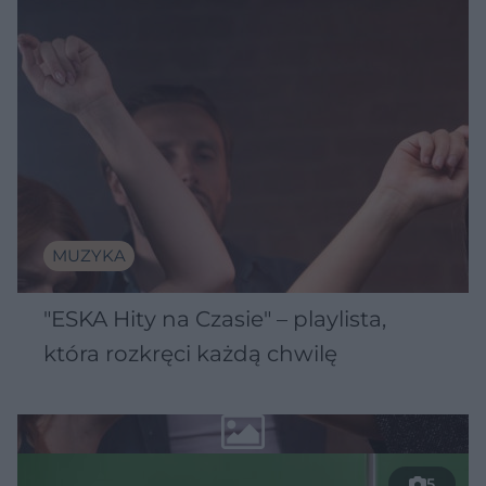
MUZYKA
"ESKA Hity na Czasie" – playlista,
która rozkręci każdą chwilę
5