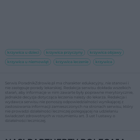
krzywica u dzieci
krzywica przyczyny
krzywica objawy
krzywica u niemowląt
krzywica leczenie
krzywica
Serwis PoradnikZdrowie.pl ma charakter edukacyjny, nie stanowi i
nie zastępuje porady lekarskiej. Redakcja serwisu dokłada wszelkich
starań, aby informacje w nim zawarte były poprawne merytorycznie,
jednakże decyzja dotycząca leczenia należy do lekarza. Redakcja i
wydawca serwisu nie ponoszą odpowiedzialności wynikającej z
zastosowania informacji zamieszczonych na stronach serwisu, który
nie prowadzi działalności leczniczej polegającej na udzielaniu
świadczeń zdrowotnych w rozumieniu art. 3 ust 1 ustawy o
działalności leczniczej.