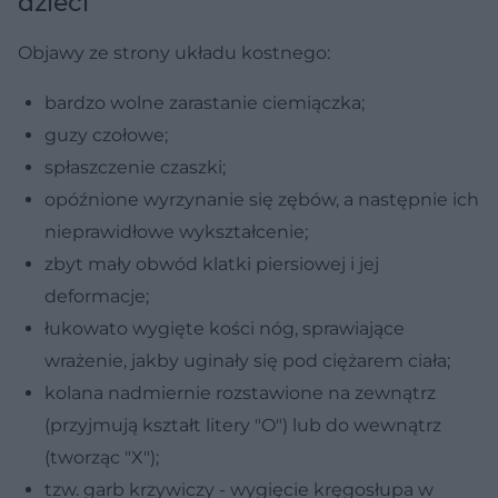
dzieci
Objawy ze strony układu kostnego:
bardzo wolne zarastanie ciemiączka;
guzy czołowe;
spłaszczenie czaszki;
opóźnione wyrzynanie się zębów, a następnie ich
nieprawidłowe wykształcenie;
zbyt mały obwód klatki piersiowej i jej
deformacje;
łukowato wygięte kości nóg, sprawiające
wrażenie, jakby uginały się pod ciężarem ciała;
kolana nadmiernie rozstawione na zewnątrz
(przyjmują kształt litery "O") lub do wewnątrz
(tworząc "X");
tzw. garb krzywiczy - wygięcie kręgosłupa w