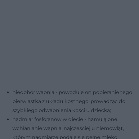
niedobór wapnia - powoduje on pobieranie tego
pierwiastka z układu kostnego, prowadząc do
szybkiego odwapnienia kości u dziecka;
nadmiar fosforanów w diecie - hamują one
wchłanianie wapnia, najczęściej u niemowląt,
którym nadmiarze podaje się pełne mleko