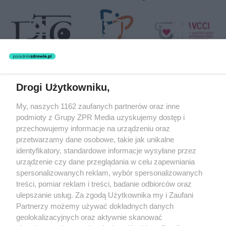
Drogi Użytkowniku,
Żaden utwór zamieszczony w serwisie nie może być powielany i
My, naszych 1162 zaufanych partnerów oraz inne
rozpowszechniany lub dalej rozpowszechniany w jakikolwiek sposób
(w tym także elektroniczny lub mechaniczny) na jakimkolwiek polu
podmioty z Grupy ZPR Media uzyskujemy dostęp i
eksploatacji w jakiejkolwiek formie, włącznie z umieszczaniem w
przechowujemy informacje na urządzeniu oraz
Internecie bez pisemnej zgody właściciela praw. Jakiekolwiek użycie
przetwarzamy dane osobowe, takie jak unikalne
lub wykorzystanie utworów w całości lub w części z naruszeniem
prawa, tzn. bez właściwej zgody, jest zabronione pod groźbą kary i
identyfikatory, standardowe informacje wysyłane przez
może być ścigane prawnie.
urządzenie czy dane przeglądania w celu zapewniania
spersonalizowanych reklam, wybór spersonalizowanych
treści, pomiar reklam i treści, badanie odbiorców oraz
ulepszanie usług. Za zgodą Użytkownika my i Zaufani
Partnerzy możemy używać dokładnych danych
geolokalizacyjnych oraz aktywnie skanować