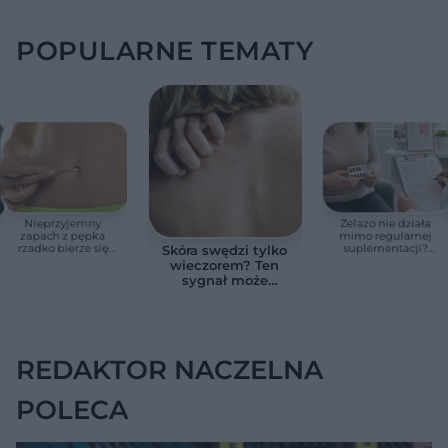
POPULARNE TEMATY
Nieprzyjemny
Żelazo nie działa
zapach z pępka
mimo regularnej
rzadko bierze się
suplementacji?
Skóra swędzi tylko
znikąd. Jeden objaw
Przyczyna może
wieczorem? Ten
zmienia wszystko
ukrywać się w
sygnał może
jelitach
wskazywać na
chorobę, która długo
nie daje objawów
REDAKTOR NACZELNA
POLECA