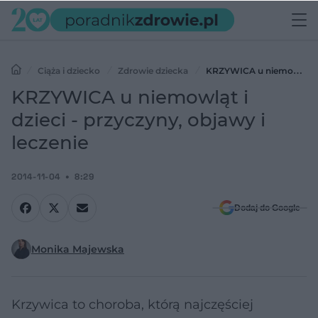
Ciąża i dziecko
Zdrowie dziecka
KRZYWICA u niemowląt
i dzieci - przyczyny, objawy i leczenie
KRZYWICA u niemowląt i
dzieci - przyczyny, objawy i
leczenie
2014-11-04
8:29
Dodaj do Google
Monika Majewska
Krzywica to choroba, którą najczęściej