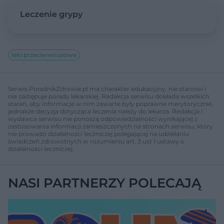
Leczenie grypy
leki przeciwwirusowe
Serwis PoradnikZdrowie.pl ma charakter edukacyjny, nie stanowi i
nie zastępuje porady lekarskiej. Redakcja serwisu dokłada wszelkich
starań, aby informacje w nim zawarte były poprawne merytorycznie,
jednakże decyzja dotycząca leczenia należy do lekarza. Redakcja i
wydawca serwisu nie ponoszą odpowiedzialności wynikającej z
zastosowania informacji zamieszczonych na stronach serwisu, który
nie prowadzi działalności leczniczej polegającej na udzielaniu
świadczeń zdrowotnych w rozumieniu art. 3 ust 1 ustawy o
działalności leczniczej.
NASI PARTNERZY POLECAJĄ