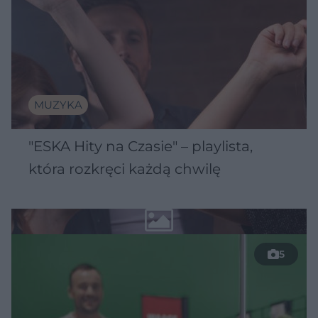
MUZYKA
"ESKA Hity na Czasie" – playlista,
która rozkręci każdą chwilę
5