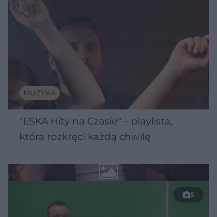
MUZYKA
"ESKA Hity na Czasie" – playlista,
która rozkręci każdą chwilę
5