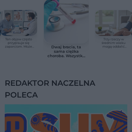
Ten objaw często
Trzy rzeczy w
przypisuje się
średnim wieku
zaparciom. Może
mogą oddalić
Dwaj bracia, ta
jednak wskazywać
demencję o prawie
sama ciężka
na chorobę jelita
13 lat. Naukowcy
choroba. Wszystko
wskazali kluczowe
zmieniają jedne
czynniki
urodziny
REDAKTOR NACZELNA
POLECA