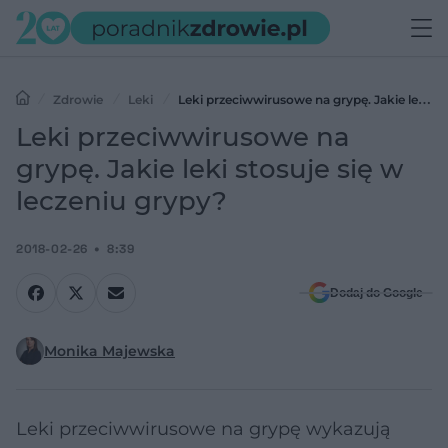
Zdrowie
Leki
Leki przeciwwirusowe na grypę. Jakie leki
stosuje się w leczeniu grypy?
Leki przeciwwirusowe na
grypę. Jakie leki stosuje się w
leczeniu grypy?
2018-02-26
8:39
Dodaj do Google
Monika Majewska
Leki przeciwwirusowe na grypę wykazują