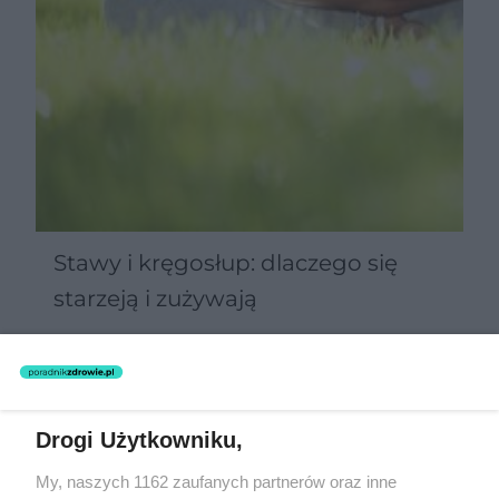
Stawy i kręgosłup: dlaczego się
starzeją i zużywają
Drogi Użytkowniku,
My, naszych 1162 zaufanych partnerów oraz inne