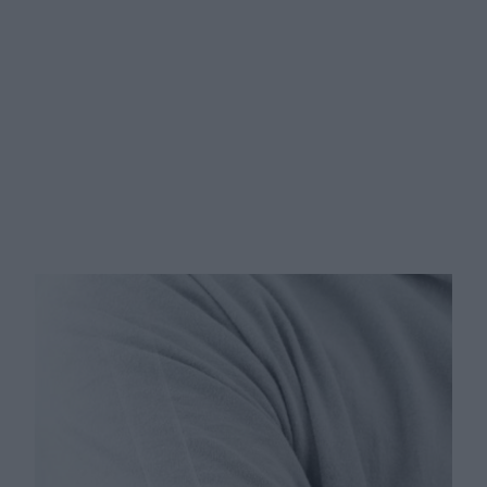
Czym różni się artretyzm od
osteoartretyzmu?