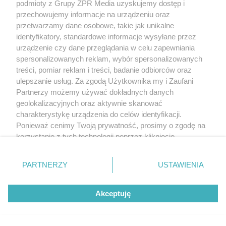
podmioty z Grupy ZPR Media uzyskujemy dostęp i
przechowujemy informacje na urządzeniu oraz
przetwarzamy dane osobowe, takie jak unikalne
identyfikatory, standardowe informacje wysyłane przez
urządzenie czy dane przeglądania w celu zapewniania
spersonalizowanych reklam, wybór spersonalizowanych
treści, pomiar reklam i treści, badanie odbiorców oraz
ulepszanie usług. Za zgodą Użytkownika my i Zaufani
Partnerzy możemy używać dokładnych danych
geolokalizacyjnych oraz aktywnie skanować
charakterystykę urządzenia do celów identyfikacji.
Ponieważ cenimy Twoją prywatność, prosimy o zgodę na
korzystanie z tych technologii poprzez kliknięcie
„Akceptuję”. Zgoda jest dobrowolna i zawsze możesz ją
zmienić/wycofać klikając przycisk ustawień prywatności
PARTNERZY
USTAWIENIA
znajdujący się w lewym dolnym rogu strony
. Niektóre
rodzaje przetwarzania danych nie wymagają zgody
Akceptuję
użytkownika, ale masz prawo sprzeciwić się takiemu
przetwarzaniu. Preferencje będą miały zastosowanie tylko
na tej witrynie.