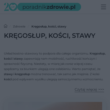
Zdrowie
Kręgosłup, kości, stawy
KRĘGOSŁUP, KOŚCI, STAWY
Układ kostno-stawowy to podpora dla całego organizmu.
Kręgosłup,
kości i stawy
zapewniają nam mobilność, ruchliwość kończyn i
sprawność fizyczną. Niestety, w miarę jak coraz więcej czasu
spędzamy za biurkiem ulegają one osłabieniu. Warto pamiętać, że
stawy i kręgosłup
można trenować, tak samo jak mięśnie. Z kolei
kości
pod wpływem wysiłku ulegają samoczynnemu wzmocnieniu.
To dobra wiadomość dla wszystkich sportowców, ale też kobiet
Czytaj więcej
planujących ciążę – mocne plecy z pewnością przydadzą się w tym
okresie!