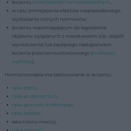
leczeniu
nowotworów hormonozależnych
,
w celu zmniejszenia efektów nieprawidłowego
wydzielania różnych hormonów,
leczeniu wspomagającym do łagodzenia
objawów związanych z nowotworem (np. zespół
wyniszczenia) lub będącego następstwem
leczenia przeciwnowotworowego (
nudności
,
wymioty
).
Hormonoterapia ma zastosowanie w leczeniu:
raka piersi
,
raka endometrium
,
raka gruczołu krokowego
,
raka jajnika
,
raka trzonu macicy,
raka tarczycy
,