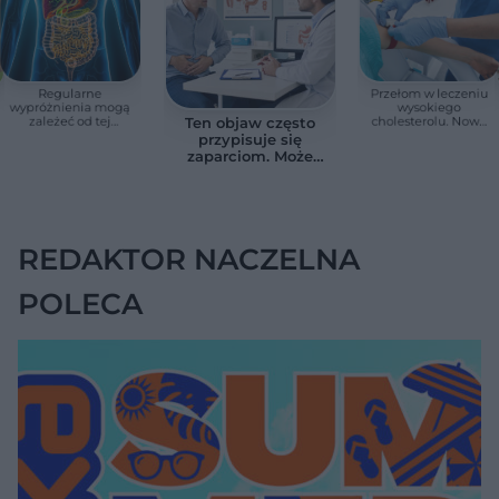
Regularne
Przełom w leczeniu
wypróżnienia mogą
wysokiego
zależeć od tej
cholesterolu. Nowa
Ten objaw często
witaminy. Odkrycie
terapia zmniejszyła
przypisuje się
zaskoczyło
LDL o ponad połowę
zaparciom. Może
naukowców
jednak wskazywać
na chorobę jelita
REDAKTOR NACZELNA
POLECA