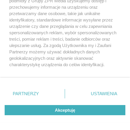
podmioty z Grupy ZPR Media uzyskujemy dostęp i
przechowujemy informacje na urządzeniu oraz
przetwarzamy dane osobowe, takie jak unikalne
identyfikatory, standardowe informacje wysyłane przez
urządzenie czy dane przeglądania w celu zapewniania
spersonalizowanych reklam, wybór spersonalizowanych
TEKST SPONSOROWANY
treści, pomiar reklam i treści, badanie odbiorców oraz
Daleko do pięciu porcji dziennie.
ulepszanie usług. Za zgodą Użytkownika my i Zaufani
Badanie pokazuje, jak Polacy
Partnerzy możemy używać dokładnych danych
geolokalizacyjnych oraz aktywnie skanować
naprawdę jedzą warzywa i owoce
charakterystykę urządzenia do celów identyfikacji.
Ponieważ cenimy Twoją prywatność, prosimy o zgodę na
korzystanie z tych technologii poprzez kliknięcie
„Akceptuję”. Zgoda jest dobrowolna i zawsze możesz ją
zmienić/wycofać klikając przycisk ustawień prywatności
PARTNERZY
USTAWIENIA
znajdujący się w lewym dolnym rogu strony
. Niektóre
rodzaje przetwarzania danych nie wymagają zgody
Akceptuję
użytkownika, ale masz prawo sprzeciwić się takiemu
przetwarzaniu. Preferencje będą miały zastosowanie tylko
na tej witrynie.