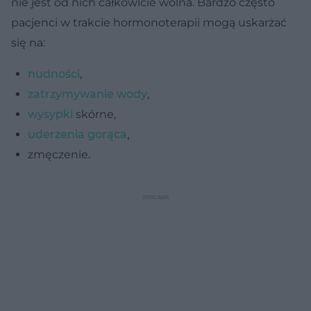
nie jest od nich całkowicie wolna. Bardzo często
pacjenci w trakcie hormonoterapii mogą uskarżać
się na:
nudności
,
zatrzymywanie wody
,
wysypki
skórne,
uderzenia gorąca
,
zmęczenie.