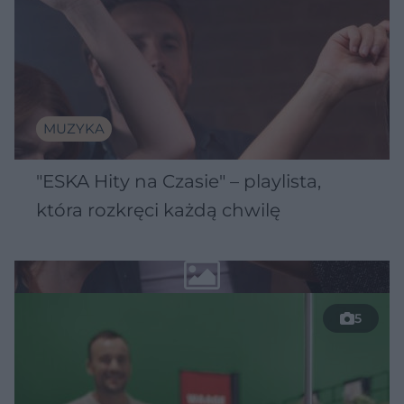
MUZYKA
"ESKA Hity na Czasie" – playlista,
która rozkręci każdą chwilę
5