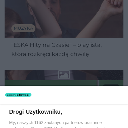
MUZYKA
"ESKA Hity na Czasie" – playlista,
która rozkręci każdą chwilę
5
Drogi Użytkowniku,
My, naszych 1162 zaufanych partnerów oraz inne