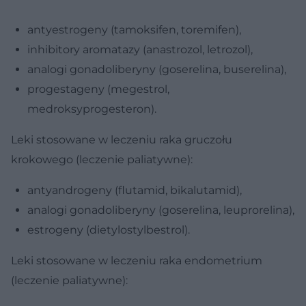
antyestrogeny (tamoksifen, toremifen),
inhibitory aromatazy (anastrozol, letrozol),
analogi gonadoliberyny (goserelina, buserelina),
progestageny (megestrol,
medroksyprogesteron).
Leki stosowane w leczeniu raka gruczołu
krokowego (leczenie paliatywne):
antyandrogeny (flutamid, bikalutamid),
analogi gonadoliberyny (goserelina, leuprorelina),
estrogeny (dietylostylbestrol).
Leki stosowane w leczeniu raka endometrium
(leczenie paliatywne):