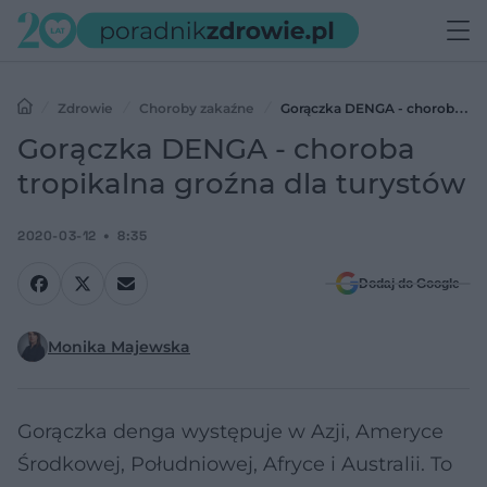
Zdrowie
Choroby zakaźne
Gorączka DENGA - choroba
tropikalna groźna dla turystów
Gorączka DENGA - choroba
tropikalna groźna dla turystów
2020-03-12
8:35
Dodaj do Google
Monika Majewska
Gorączka denga występuje w Azji, Ameryce
Środkowej, Południowej, Afryce i Australii. To