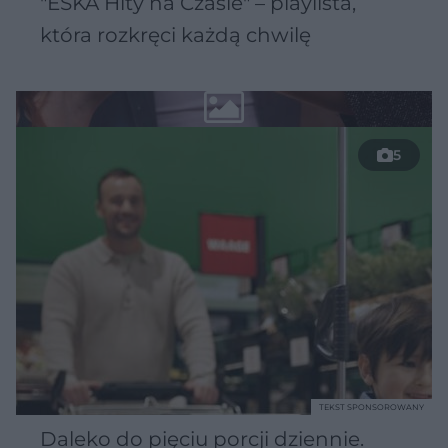
"ESKA Hity na Czasie" – playlista,
która rozkręci każdą chwilę
5
TEKST SPONSOROWANY
Daleko do pięciu porcji dziennie.