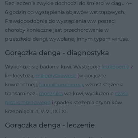
Bez leczenia zwykle dochodzi do śmierci w ciągu 4–
6 godzin od wystąpienia objawów wstrząsowych.
Prawdopodobnie do wystąpienia ww. postaci
choroby konieczne jest przechorowanie w
przeszłości dengi, wywołanej innym typem wirusa.
Gorączka denga - diagnostyka
Wykonuje się badania krwi. Występuje
leukopenia
z
limfocytozą,
małopłytkowość
(w gorączce
krwotocznej),
hipoalbuminemia
, wzrost stężenia
transaminaz i
mocznika
we krwi, wydłużenie
czasu
protrombinowego
i spadek stężenia czynników
krzepnięcia: II, V, VI, IX i XI.
Gorączka denga - leczenie