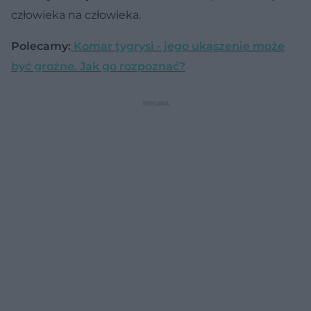
człowieka na człowieka.
Polecamy:
Komar tygrysi - jego ukąszenie może
być groźne. Jak go rozpoznać?