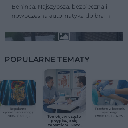
Beninca. Najszybsza, bezpieczna i
nowoczesna automatyka do bram
POPULARNE TEMATY
Regularne
Przełom w leczeniu
wypróżnienia mogą
wysokiego
zależeć od tej
cholesterolu. Nowa
Ten objaw często
witaminy. Odkrycie
terapia zmniejszyła
przypisuje się
zaskoczyło
LDL o ponad połowę
zaparciom. Może
naukowców