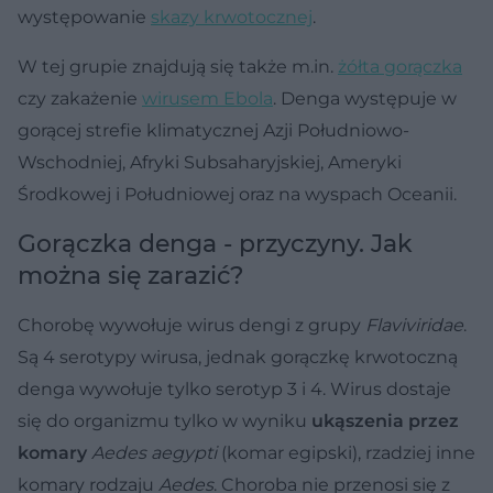
występowanie
skazy krwotocznej
.
W tej grupie znajdują się także m.in.
żółta gorączka
czy zakażenie
wirusem Ebola
. Denga występuje w
gorącej strefie klimatycznej Azji Południowo-
Wschodniej, Afryki Subsaharyjskiej, Ameryki
Środkowej i Południowej oraz na wyspach Oceanii.
Gorączka denga - przyczyny. Jak
można się zarazić?
Chorobę wywołuje wirus dengi z grupy
Flaviviridae
.
Są 4 serotypy wirusa, jednak gorączkę krwotoczną
denga wywołuje tylko serotyp 3 i 4. Wirus dostaje
się do organizmu tylko w wyniku
ukąszenia przez
komary
Aedes aegypti
(komar egipski), rzadziej inne
komary rodzaju
Aedes
. Choroba nie przenosi się z