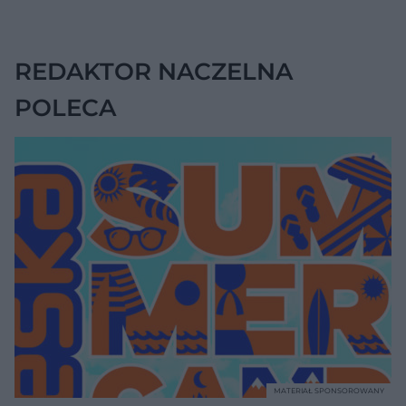
jednak wskazywać
na chorobę jelita
REDAKTOR NACZELNA
POLECA
MATERIAŁ SPONSOROWANY