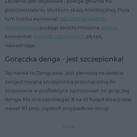
Leczenie jest objawowe i polega głównie na
przeciwdziałaniu skutkom skazy krwotocznej. Poza
tym trzeba wyrównać
zaburzenia wodno-
elektrolitowe
, podając świeżo mrożone
osocze
,
koncentrat
krwinek czerwonych
, płytek,
nawadniając.
Gorączka denga - jest szczepionka!
Jej nazwa to Dengvaxia i jest pierwszą na świecie
zarejestrowaną szczepionką przeznaczoną do
stosowania w profilaktyce zachorowań na gorączkę
denga. Ma ona zapobiegać 8 na 10 hospitalizacji oraz
nawet 93 proc. ciężkich przypadków dengi.