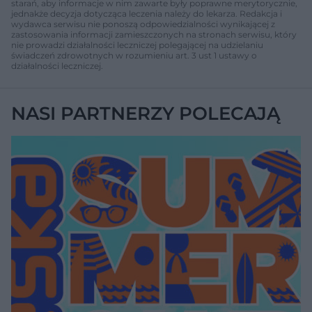
starań, aby informacje w nim zawarte były poprawne merytorycznie,
jednakże decyzja dotycząca leczenia należy do lekarza. Redakcja i
wydawca serwisu nie ponoszą odpowiedzialności wynikającej z
zastosowania informacji zamieszczonych na stronach serwisu, który
nie prowadzi działalności leczniczej polegającej na udzielaniu
świadczeń zdrowotnych w rozumieniu art. 3 ust 1 ustawy o
działalności leczniczej.
NASI PARTNERZY POLECAJĄ