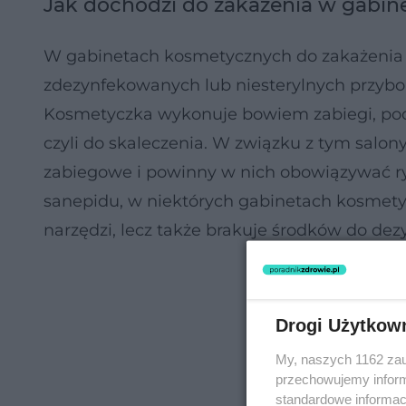
Jak dochodzi do zakażenia w gabi
W gabinetach kosmetycznych do zakażenia 
zdezynfekowanych lub niesterylnych przybo
Kosmetyczka wykonuje bowiem zabiegi, podc
czyli do skaleczenia. W związku z tym salo
zabiegowe i powinny w nich obowiązywać r
sanepidu, w niektórych gabinetach kosmetycz
narzędzi, lecz także brakuje środków do dez
Drogi Użytkow
My, naszych 1162 zau
przechowujemy informa
standardowe informac