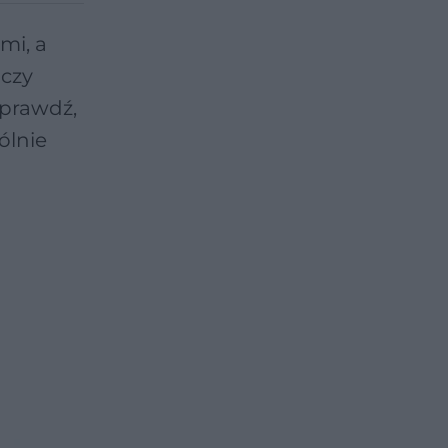
mi, a
 czy
Sprawdź,
ólnie