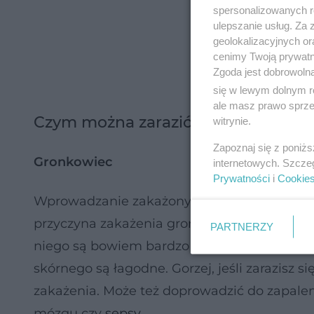
spersonalizowanych re
ulepszanie usług. Za
geolokalizacyjnych or
cenimy Twoją prywatno
Zgoda jest dobrowoln
się w lewym dolnym r
ale masz prawo sprzec
Czym można zarazić się u kosmetyc
witrynie.
Zapoznaj się z poniż
Gronkowiec
internetowych. Szcze
Prywatności
i
Cookie
Wprowadzanie zakażonych, ostrych narzędzi 
przyczyna zakażenia gronkowcem skórnym i z
PARTNERZY
niego są bowiem bardzo podatne na działan
skórnego są łagodne. Gorzej, jeśli zarazisz si
zakażenia. Może też doprowadzić do zapal
mózgu czy
sepsy
.