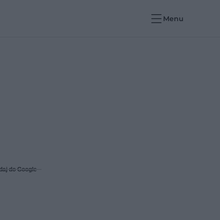
Menu
daj do Google