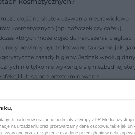
netach kosmetycznych?
może dojść na skutek używania nieprawidłowo
rów kosmetycznych (np. nożyczek czy cążek).
zas których może dojść do naruszenia ciągłości 
ny urody powinny być traktowane tak samo jak gab
ygorystyczne zasady higieny. Jednak według dan
nych nie tylko nie wykonuje się niezbędnej stery
ynfekcji lub są one przeterminowane.
niku,
fanych partnerów oraz inne podmioty z Grupy ZPR Media uzyskujem
cje na urządzeniu oraz przetwarzamy dane osobowe, takie jak unika
je wysyłane przez urządzenie czy dane przeglądania w celu zapewn