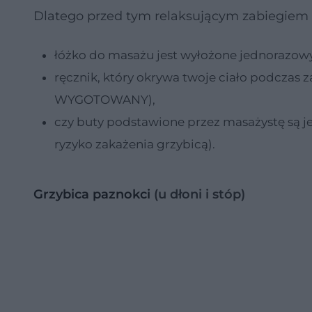
Dlatego przed tym relaksującym zabiegiem 
łóżko do masażu jest wyłożone jednorazow
ręcznik, który okrywa twoje ciało podczas 
WYGOTOWANY),
czy buty podstawione przez masażystę są j
ryzyko zakażenia grzybicą).
Grzybica paznokci
(u dłoni i stóp)