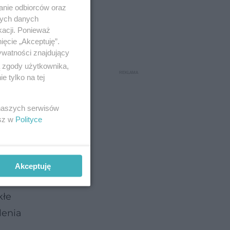
anie odbiorców oraz
nych danych
kacji. Ponieważ
ięcie „Akceptuję”.
ywatności znajdujący
ą zgody użytkownika,
 tylko na tej
 naszych serwisów
esz w
Polityce
sza
k wokół
Akceptuję
ronkowca
kłe
lenia