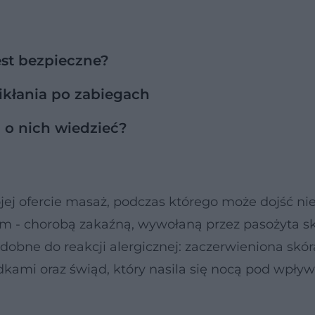
est bezpieczne?
ikłania po zabiegach
o nich wiedzieć?
j ofercie masaż, podczas którego może dojść nie
m - chorobą zakaźną, wywołaną przez pasożyta sk
obne do reakcji alergicznej: zaczerwieniona skór
dkami oraz świąd, który nasila się nocą pod wpł