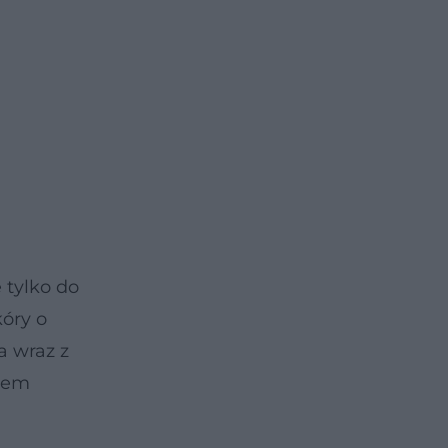
 tylko do
óry o
a wraz z
ywem