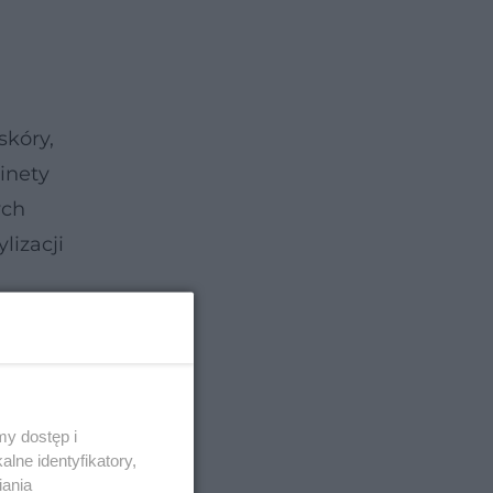
skóry,
inety
ych
lizacji
y dostęp i
lne identyfikatory,
iania