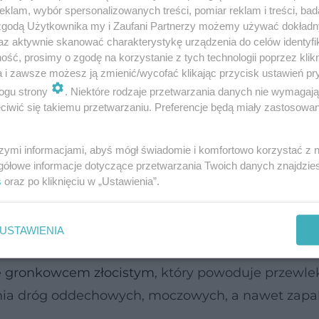
klam, wybór spersonalizowanych treści, pomiar reklam i treści, bad
 zgodą Użytkownika my i Zaufani Partnerzy możemy używać dokład
az aktywnie skanować charakterystykę urządzenia do celów identyfi
ść, prosimy o zgodę na korzystanie z tych technologii poprzez klikn
a i zawsze możesz ją zmienić/wycofać klikając przycisk ustawień pr
ogu strony
. Niektóre rodzaje przetwarzania danych nie wymagaj
iwić się takiemu przetwarzaniu. Preferencje będą miały zastosowanie
zki?
szymi informacjami, abyś mógł świadomie i komfortowo korzystać z
gółowe informacje dotyczące przetwarzania Twoich danych znajdzi
s
oraz po kliknięciu w „Ustawienia”.
pod płytkę paznokciową i pod skórki to najczęst
łocistym. Delikatne struktury paznokcia i skóre
USTAWIENIA
ie tego typu bakterii. Zmiany wywołane przez g
ę
gronkowcem złocistym
, który powoduje przewle
enia dróg oddechowych, moczowych, a nawet zapa