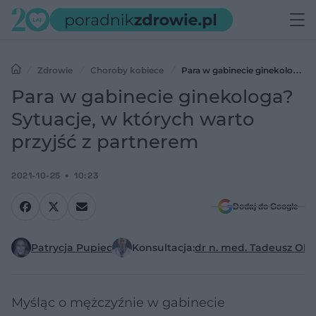
Zdrowie
Choroby kobiece
Para w gabinecie ginekologa?
Sytuacje, w których warto przyjść z partnerem
Para w gabinecie ginekologa?
Sytuacje, w których warto
przyjść z partnerem
2021-10-25
10:23
Dodaj do Google
Patrycja Pupiec
Konsultacja:
dr n. med. Tadeusz Ole
Myśląc o mężczyźnie w gabinecie