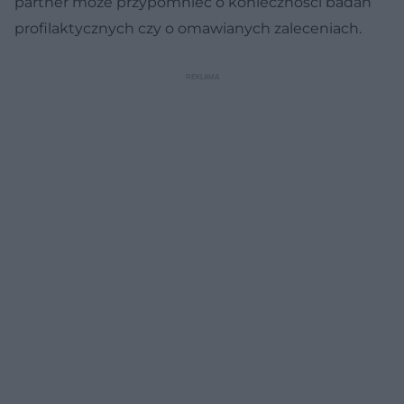
partner może przypomnieć o konieczności badań
profilaktycznych czy o omawianych zaleceniach.