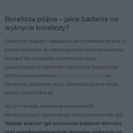
Borelioza późna – jakie badania na
wykrycie boreliozy?
Ostatnim etapem zakażenia jest borelioza późna, w
której dochodzi do dalszego rozprzestrzeniania się
bakterii do narządów i powstania coraz
poważniejszych powikłań zakażenia. Pojawia się
późna neuroborelioza,
borelioza stawowa
lub
zanikowe zapalenie skóry. Borelioza późna może
trwać nawet kilka lat.
Na tym etapie zakażenia w metodach
serologicznych wykrywa się tylko przeciwciała IgG.
Wysoki poziom IgG przeciwko krętkom Borrelia
oraz współwystępowanie objawów wskazują na