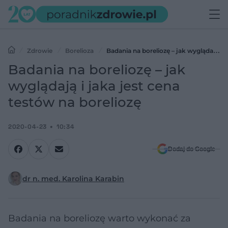
Zdrowie
Borelioza
Badania na boreliozę – jak wyglądają i
jaka jest cena testów na boreliozę
Badania na boreliozę – jak
wyglądają i jaka jest cena
testów na boreliozę
2020-04-23
10:34
Dodaj do Google
dr n. med. Karolina Karabin
Badania na boreliozę warto wykonać za