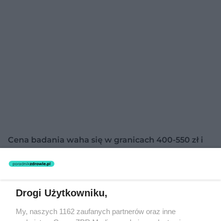
Cena badania waha się w granicach 400-550 zł i
nie jest ono refundowane przez NFZ.
Borelioza - test CD57
Drogi Użytkowniku,
Marker powierzchniowy CD57 jest białkiem, które
My, naszych 1162 zaufanych partnerów oraz inne
występuje na powierzchni komórek układu