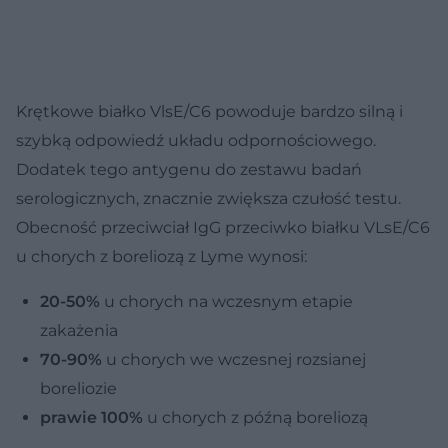
Krętkowe białko VlsE/C6 powoduje bardzo silną i
szybką odpowiedź układu odpornościowego.
Dodatek tego antygenu do zestawu badań
serologicznych, znacznie zwiększa czułość testu.
Obecność przeciwciał IgG przeciwko białku VLsE/C6
u chorych z boreliozą z Lyme wynosi:
20-50%
u chorych na wczesnym etapie
zakażenia
70-90%
u chorych we wczesnej rozsianej
boreliozie
prawie 100%
u chorych z późną boreliozą