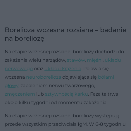
Borelioza wczesna rozsiana – badanie
na boreliozę
Na etapie wczesnej rozsianej boreliozy dochodzi do
zakażenia wielu narządów,
stawów
,
mięśni
,
układu
nerwowego
oraz
układu krążenia
. Pojawia się
wczesna
neuroborelioza
objawiająca się
bólami
głowy
, zapaleniem nerwu twarzowego,
zmęczeniem
lub
sztywnością karku
. Faza ta trwa
około kilku tygodni od momentu zakażenia.
Na etapie wczesnej rozsianej boreliozy występują
przede wszystkim przeciwciała IgM. W 6-8 tygodniu