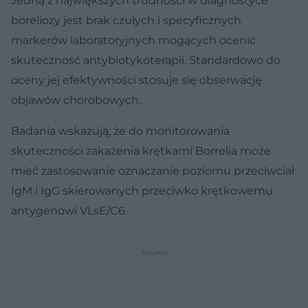
Jedną z największych trudności w diagnostyce
boreliozy jest brak czułych i specyficznych
markerów laboratoryjnych mogących ocenić
skuteczność antybiotykoterapii. Standardowo do
oceny jej efektywności stosuje się obserwację
objawów chorobowych.
Badania wskazują, że do monitorowania
skuteczności zakażenia krętkami Borrelia może
mieć zastosowanie oznaczanie poziomu przeciwciał
IgM i IgG skierowanych przeciwko krętkowemu
antygenowi VLsE/C6.