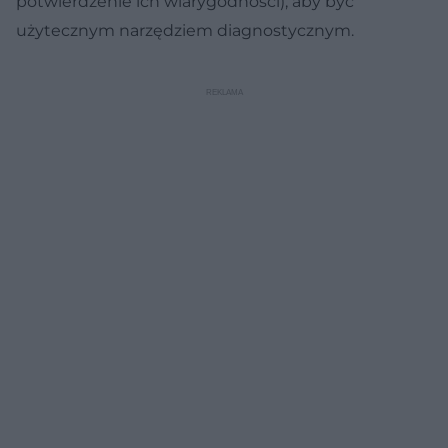
potwierdzenie ich wiarygodności), aby być
użytecznym narzędziem diagnostycznym.