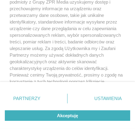
podmioty z Grupy ZPR Media uzyskujemy dostęp i
przechowujemy informacje na urządzeniu oraz
przetwarzamy dane osobowe, takie jak unikalne
identyfikatory, standardowe informacje wysyłane przez
urządzenie czy dane przeglądania w celu zapewniania
5
spersonalizowanych reklam, wybór spersonalizowanych
treści, pomiar reklam i treści, badanie odbiorców oraz
ulepszanie usług. Za zgodą Użytkownika my i Zaufani
Partnerzy możemy używać dokładnych danych
geolokalizacyjnych oraz aktywnie skanować
charakterystykę urządzenia do celów identyfikacji.
Ponieważ cenimy Twoją prywatność, prosimy o zgodę na
korzystanie z tych technologii poprzez kliknięcie
„Akceptuję”. Zgoda jest dobrowolna i zawsze możesz ją
zmienić/wycofać klikając przycisk ustawień prywatności
PARTNERZY
USTAWIENIA
znajdujący się w lewym dolnym rogu strony
. Niektóre
rodzaje przetwarzania danych nie wymagają zgody
TEKST SPONSOROWANY
Akceptuję
użytkownika, ale masz prawo sprzeciwić się takiemu
Daleko do pięciu porcji dziennie.
przetwarzaniu. Preferencje będą miały zastosowanie tylko
Badanie pokazuje, jak Polacy
na tej witrynie.