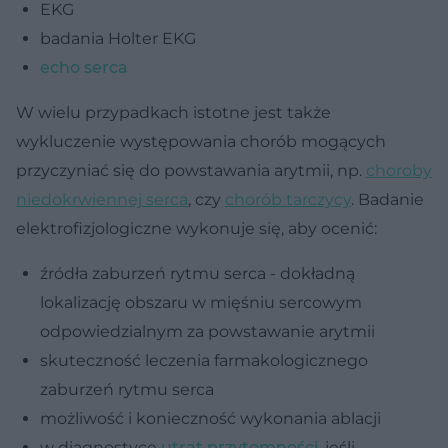
EKG
badania Holter EKG
echo serca
W wielu przypadkach istotne jest także
wykluczenie występowania chorób mogących
przyczyniać się do powstawania arytmii, np.
choroby
niedokrwiennej serca
, czy
chorób tarczycy
. Badanie
elektrofizjologiczne wykonuje się, aby ocenić:
źródła zaburzeń rytmu serca - dokładną
lokalizację obszaru w mięśniu sercowym
odpowiedzialnym za powstawanie arytmii
skuteczność leczenia farmakologicznego
zaburzeń rytmu serca
możliwość i konieczność wykonania ablacji
w diagnostyce
utrat przytomności
, jeśli