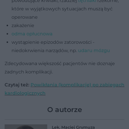
powodujące krwiaki, rzadziej
tętniaki
rzekome,
które w wyjątkowych sytuacjach muszą być
operowane
zakażenie
odma opłucnowa
wystąpienie epizodów zatorowości -
niedokrwienia narządów, np.
udaru mózgu
Zdecydowana większość pacjentów nie doznaje
żadnych komplikacji.
Czytaj też:
Powikłania (komplikacje) po zabiegach
kardiologicznych
O autorze
Lek. Maciej Grymuza