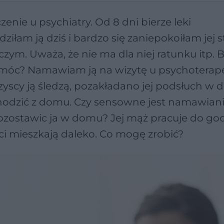
czenie u psychiatry. Od 8 dni bierze leki
ziłam ją dziś i bardzo się zaniepokoiłam jej 
iczym. Uważa, że nie ma dla niej ratunku itp. 
pomóc? Namawiam ją na wizytę u psychoterap
zyscy ją śledzą, pozakładano jej podsłuch w 
chodzić z domu. Czy sensowne jest namawianie
pozostawic ja w domu? Jej mąż pracuje do go
i mieszkają daleko. Co mogę zrobić?