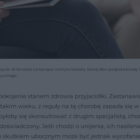
zycie. W tle siedzi na kanapie rozmyta kobieta, której dłoń podpiera brodę.
tycznego.
kojenie stanem zdrowia przyjaciółki. Zastanawia
takim wieku, z reguły na tę chorobę zapada się w
byłoby się skonsultować z drugim specjalistą, cho
świadczony. Jeśli chodzi o urojenia, ich nasileni
ch skutkiem ubocznym może być jednak wycofanie 