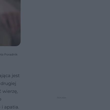
 Na Poradnik
jąca jest
 drugiej
ć wierzę,
e
i apatia.