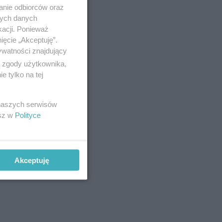
anie odbiorców oraz
nych danych
kacji. Ponieważ
ięcie „Akceptuję”.
ywatności znajdujący
ą zgody użytkownika,
 tylko na tej
 naszych serwisów
esz w
Polityce
Akceptuję