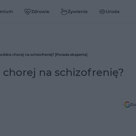
emium
Zdrowie
Żywienie
Uroda
iółce chorej na schizofrenię? [Porada eksperta]
 chorej na schizofrenię?
Do