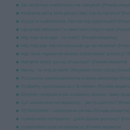
Jak utrzymać małżeństwo na odległość [Porada ekspe
Kołatanie serca, bóle głowy i lęki. Czy to nerwica? [Po
Kryzys w małżeństwie. Partner się wyprowadził [Porad
Lęk przed jedzeniem w obecności innych osób [Porada
Mój mąż dużo pije - co robić? [Porada eksperta]
Mój mąż pije. Jak zmotywować go do leczenia? [Porad
Mąż mnie regularnie okrada. Gdzie szukać pomocy? [
Natrętne myśli: jak się ich pozbyć? [Porada eksperta]
Nerwy - to mój probem. Wszystko mnie irytuje [Porad
Porzucona, współuzależniona kobieta alkoholika [Pora
Problemy wychowawcze z 16-latkiem [Porada ekspert
Smutek i zmęczenie po urodzeniu dziecka - baby blue
Syn uzależniony od dopalaczy - jak mu pomóc? [Porad
TETRAZEPAM - uzależnienie od leku [Porada eksperta]
Uzależnienie od hazardu - gdzie szukać pomocy? [Por
Uzależnienie syna od dopalaczy [Porada eksperta]