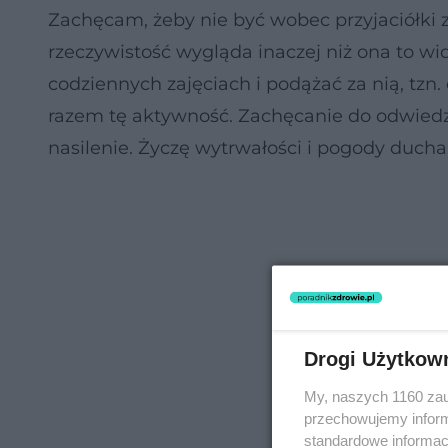
Zachęcam, żeby nie być wobec przyjaciółki zb
rzeczywistość wygląda inaczej niż ona to wid
codziennych zajęciach i podążać za nią, tz
razem tę aktywność. Zachęcanie do odwiedzi
nasilenie. Życzę wytrwałości i pogody duch
Drogi Użytkow
My, naszych 1160 zau
przechowujemy informa
standardowe informac