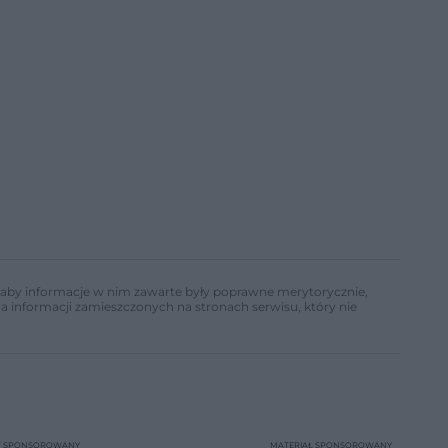
ń, aby informacje w nim zawarte były poprawne merytorycznie,
a informacji zamieszczonych na stronach serwisu, który nie
T SPONSOROWANY
MATERIAŁ SPONSOROWANY