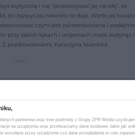
yt krytyczną i nie "przekonywać jej na siłę", że
zi, bo zazwyczaj niewiele to daje. Warto jej towar
n. obserwować czym jest zainteresowana i podejm
n przy takich lękach i urojeniach może wpłynąć 
a. Z pozdrowieniami, Katarzyna Iwanicka
niku,
fanych partnerów oraz inne podmioty z Grupy ZPR Media uzyskujem
cje na urządzeniu oraz przetwarzamy dane osobowe, takie jak unika
je wysyłane przez urządzenie czy dane przeglądania w celu zapewn