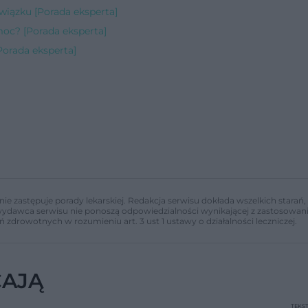
związku [Porada eksperta]
moc? [Porada eksperta]
orada eksperta]
nie zastępuje porady lekarskiej. Redakcja serwisu dokłada wszelkich stara
i wydawca serwisu nie ponoszą odpowiedzialności wynikającej z zastosowani
ń zdrowotnych w rozumieniu art. 3 ust 1 ustawy o działalności leczniczej.
CAJĄ
TEKS