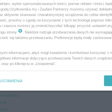
klam, wybór spersonalizowanych treści, pomiar reklam i treści, bad
 zgodą Użytkownika my i Zaufani Partnerzy możemy używać dokład
az aktywnie skanować charakterystykę urządzenia do celów identyfi
ormacyjny i nie zastąpi wizyty u lekarza.
ść, prosimy o zgodę na korzystanie z tych technologii poprzez klikn
a i zawsze możesz ją zmienić/wycofać klikając przycisk ustawień pr
ogu strony
. Niektóre rodzaje przetwarzania danych nie wymagaj
iwić się takiemu przetwarzaniu. Preferencje będą miały zastosowanie
ak go ukarać? [Porada eksperta]
 [Porada eksperta]
szymi informacjami, abyś mógł świadomie i komfortowo korzystać z
sperta]
gółowe informacje dotyczące przetwarzania Twoich danych znajdzi
a eksperta]
s
oraz po kliknięciu w „Ustawienia”.
 eksperta]
perta]
USTAWIENIA
rta]
a eksperta]
rta]
rta]