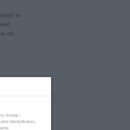
zyszyć w
ować
na ich
y dostęp i
lne identyfikatory,
iania