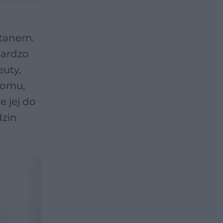
stanem.
Bardzo
euty,
domu,
 jej do
dzin