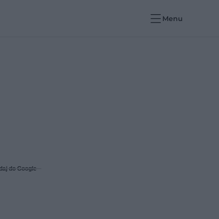
Menu
daj do Google