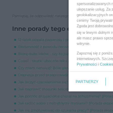
spersonalizowanych re
ulepszanie usług. Za
geolokalizacyjnych or
Pamiętaj, że odpowiedź naszego eksperta ma charakter inf
cenimy Twoją prywatno
Zgoda jest dobrowoln
Inne porady tego eksperta
się w lewym dolnym r
ale masz prawo sprzec
12-latek popala papierosy i popija piwo z kolegami - j
witrynie.
Bezsenność z powodu nerwicy - gdzie szukać pomocy?
Zapoznaj się z poniż
Biorę dużo leków - czy to już uzależnienie? [Porada ek
internetowych. Szcze
Coaxil - skutki uboczne leku psychotropowego [Porad
Prywatności
i
Cookie
Czy mam nerwicę? Bóle głowy i rozdrażnienie [Porada
Depresja przed przeprowadzką do teściów [Porada eks
PARTNERZY
Jak leczyć czerwienienie się? [Porada eksperta]
Jak naprawić stosunki teściów z synową [Porada ekspe
Jak pomóc przyjaciółce chorej na schizofrenię? [Porad
Jak radzić sobie z natrętnymi myślami? [Porada ekspe
Jak się zmotywować do szukania pracy? [Porada ekspe