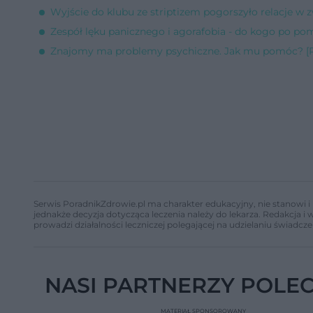
Wyjście do klubu ze striptizem pogorszyło relacje w 
Zespół lęku panicznego i agorafobia - do kogo po po
Znajomy ma problemy psychiczne. Jak mu pomóc? [P
Serwis PoradnikZdrowie.pl ma charakter edukacyjny, nie stanowi i 
jednakże decyzja dotycząca leczenia należy do lekarza. Redakcja 
prowadzi działalności leczniczej polegającej na udzielaniu świadcze
NASI PARTNERZY POLE
MATERIAŁ SPONSOROWANY