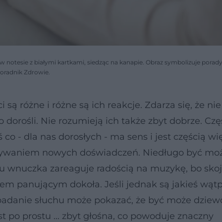
notesie z białymi kartkami, siedząc na kanapie. Obraz symbolizuje porad
Poradnik Zdrowie.
i są różne i różne są ich reakcje. Zdarza się, że nie
orośli. Nie rozumieją ich także zbyt dobrze. Częs
 co - dla nas dorosłych - ma sens i jest częścią wi
nabywaniem nowych doświadczeń. Niedługo być mo
hu wnuczka zareaguje radością na muzykę, bo skoja
m panującym dokoła. Jeśli jednak są jakieś wątp
e badanie słuchu może pokazać, że być może dzie
t po prostu ... zbyt głośna, co powoduje znaczny