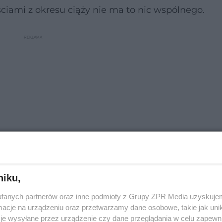
ściami z okresu ciąży nie ma to nic wspólnego.
niku,
ormacyjny i nie zastąpi wizyty u lekarza.
fanych partnerów oraz inne podmioty z Grupy ZPR Media uzyskujem
cje na urządzeniu oraz przetwarzamy dane osobowe, takie jak unika
je wysyłane przez urządzenie czy dane przeglądania w celu zapewn