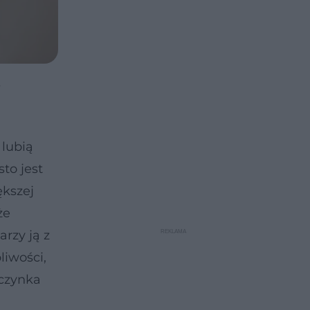
y
 lubią
to jest
ększej
że
rzy ją z
liwości,
wczynka