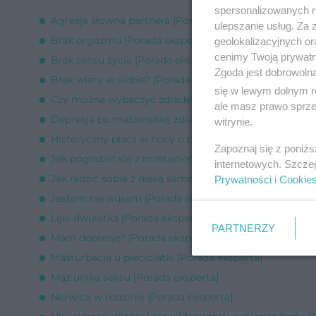
spersonalizowanych re
Agresja słowna partnera [Porada eksperta]
ulepszanie usług. Za
Brak orgazmu [Porada eksperta]
geolokalizacyjnych or
cenimy Twoją prywatno
Brak sensu życia [Porada eksperta]
Zgoda jest dobrowoln
Brak wiary w siebie? [Porada eksperta]
się w lewym dolnym r
Czy można wybaczyć zdradę? [Porada eksperta]
ale masz prawo sprzec
Depresja po małżeńskiej zdradzie [Porada eksperta]
witrynie.
Histeryczny płacz w nocy u pięciolatka [Porada eksper
Zapoznaj się z poniż
Jak pogodzić się z rozstaniem? [Porada eksperta]
internetowych. Szcze
Jak radzić sobie z niską samooceną dziecka [Porada e
Prywatności
i
Cookie
Jestem nerwusem [Porada eksperta]
Lęki dwulatka [Porada eksperta]
PARTNERZY
Mam depresję? [Porada eksperta]
Masturbacja u pieciolatki [Porada eksperta]
Mąż unika seksu [Porada eksperta]
Nerwica w rodzinie [Porada eksperta]