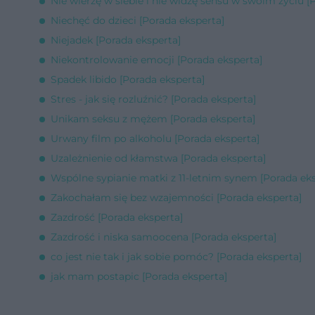
Nie wierzę w siebie i nie widzę sensu w swoim życiu [
Niechęć do dzieci [Porada eksperta]
Niejadek [Porada eksperta]
Niekontrolowanie emocji [Porada eksperta]
Spadek libido [Porada eksperta]
Stres - jak się rozluźnić? [Porada eksperta]
Unikam seksu z mężem [Porada eksperta]
Urwany film po alkoholu [Porada eksperta]
Uzależnienie od kłamstwa [Porada eksperta]
Wspólne sypianie matki z 11-letnim synem [Porada eks
Zakochałam się bez wzajemności [Porada eksperta]
Zazdrość [Porada eksperta]
Zazdrość i niska samoocena [Porada eksperta]
co jest nie tak i jak sobie pomóc? [Porada eksperta]
jak mam postapic [Porada eksperta]