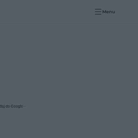
Menu
daj do Google