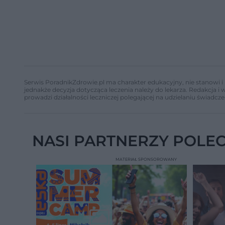
Serwis PoradnikZdrowie.pl ma charakter edukacyjny, nie stanowi i 
jednakże decyzja dotycząca leczenia należy do lekarza. Redakcja 
prowadzi działalności leczniczej polegającej na udzielaniu świadcze
NASI PARTNERZY POLE
MATERIAŁ SPONSOROWANY