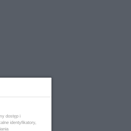
y dostęp i
lne identyfikatory,
iania