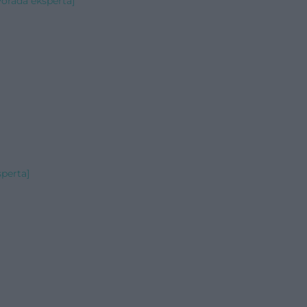
Porada eksperta]
perta]