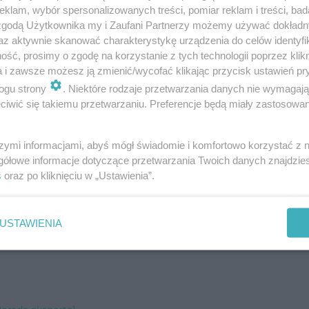
klam, wybór spersonalizowanych treści, pomiar reklam i treści, bad
 zgodą Użytkownika my i Zaufani Partnerzy możemy używać dokład
az aktywnie skanować charakterystykę urządzenia do celów identyfi
ść, prosimy o zgodę na korzystanie z tych technologii poprzez klikn
a i zawsze możesz ją zmienić/wycofać klikając przycisk ustawień pr
ogu strony
. Niektóre rodzaje przetwarzania danych nie wymagaj
iwić się takiemu przetwarzaniu. Preferencje będą miały zastosowanie
ta]
szymi informacjami, abyś mógł świadomie i komfortowo korzystać z
gółowe informacje dotyczące przetwarzania Twoich danych znajdzi
ksperta]
s
oraz po kliknięciu w „Ustawienia”.
USTAWIENIA