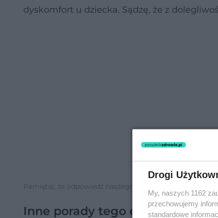
dyskomfort u dziecka. Sądzę, że z dolegliwo
Drogi Użytkow
Pamiętaj, że odpowiedź naszego eksperta ma charakter inf
My, naszych 1162 zau
przechowujemy informa
Inne porady tego eksperta
standardowe informac