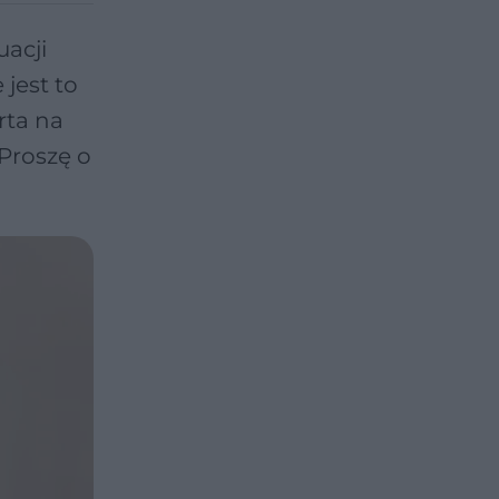
uacji
 jest to
rta na
 Proszę o