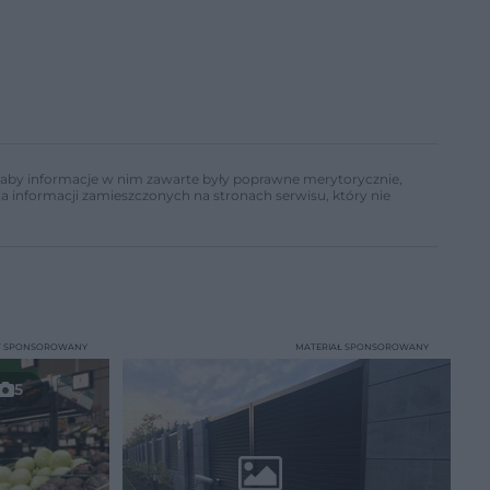
ń, aby informacje w nim zawarte były poprawne merytorycznie,
a informacji zamieszczonych na stronach serwisu, który nie
T SPONSOROWANY
MATERIAŁ SPONSOROWANY
5