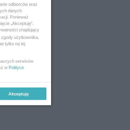
anie odbiorców oraz
nych danych
kacji. Ponieważ
ięcie „Akceptuję”.
ywatności znajdujący
ą zgody użytkownika,
 tylko na tej
 naszych serwisów
esz w
Polityce
Akceptuję