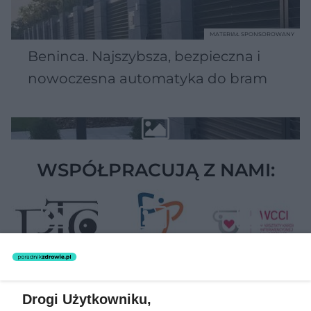
MATERIAŁ SPONSOROWANY
Beninca. Najszybsza, bezpieczna i
nowoczesna automatyka do bram
WSPÓŁPRACUJĄ Z NAMI:
Drogi Użytkowniku,