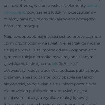
oni nawet, że są w stanie wskazać elementy
układu
nerwowego
powiązane z ludzkimi przeczuciami –
miałyby nimi być rejony zlokalizowane pomiędzy
półkulami mózgu).
Najprawdopodobniej intuicja jest po prostu czymś, z
czym przychodzimy na świat. Nie jest tak, że można
się jej nauczyć. Tutaj można od razu wspomnieć o
tym, że intuicja nierzadko bywa mylona z innymi
zjawiskami, takimi jak np.
lęk
. Jeżeli ktoś
doświadczył kiedyś trudności podczas publicznego
przemawiania i od tamtej pory obawia się takich
aktywności, to pojawianie się u niego poczucia, że
nie powinien publicznie przemawiać, nie jest
przejawem intuicji, a wynika z reakcji lękowej.
Intuicja nie bazuje bowiem na doświadczonych w