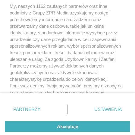
Żaden utwór zamieszczony w serwisie nie może być powielany i
My, naszych 1162 zaufanych partnerów oraz inne
rozpowszechniany lub dalej rozpowszechniany w jakikolwiek sposób
(w tym także elektroniczny lub mechaniczny) na jakimkolwiek polu
podmioty z Grupy ZPR Media uzyskujemy dostęp i
eksploatacji w jakiejkolwiek formie, włącznie z umieszczaniem w
przechowujemy informacje na urządzeniu oraz
Internecie bez pisemnej zgody właściciela praw. Jakiekolwiek użycie
przetwarzamy dane osobowe, takie jak unikalne
lub wykorzystanie utworów w całości lub w części z naruszeniem
prawa, tzn. bez właściwej zgody, jest zabronione pod groźbą kary i
identyfikatory, standardowe informacje wysyłane przez
może być ścigane prawnie.
urządzenie czy dane przeglądania w celu zapewniania
spersonalizowanych reklam, wybór spersonalizowanych
treści, pomiar reklam i treści, badanie odbiorców oraz
ulepszanie usług. Za zgodą Użytkownika my i Zaufani
Partnerzy możemy używać dokładnych danych
geolokalizacyjnych oraz aktywnie skanować
charakterystykę urządzenia do celów identyfikacji.
O nas
Ponieważ cenimy Twoją prywatność, prosimy o zgodę na
korzystanie z tych technologii poprzez kliknięcie
Informacje prawne
„Akceptuję”. Zgoda jest dobrowolna i zawsze możesz ją
Nasze serwisy
zmienić/wycofać klikając przycisk ustawień prywatności
PARTNERZY
USTAWIENIA
znajdujący się w lewym dolnym rogu strony
. Niektóre
© 2026 Grupa ZPR Media
rodzaje przetwarzania danych nie wymagają zgody
Akceptuję
użytkownika, ale masz prawo sprzeciwić się takiemu
przetwarzaniu. Preferencje będą miały zastosowanie tylko