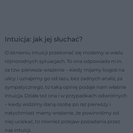
Intuicja: jak jej słuchać?
O istnieniu intuicji przekonać się możemy w wielu
różnorodnych sytuacjach. To ona odpowiada m.in.
za tzw. pierwsze wrażenie – kiedy mijamy kogoś na
ulicy i uznajemy go od razu, bez żadnych analiz, za
sympatycznego, to taką opinię podaje nam właśnie
intuicja. Działa też ona i w przypadkach odwrotnych
– kiedy widzimy daną osobę po raz pierwszy i
natychmiast mamy wrażenie, że powinniśmy od
niej uciekać, to również przejaw posiadania przez
nas intuicji.