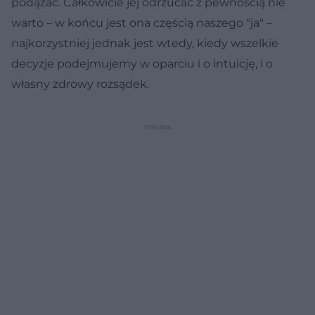
podążać. Całkowicie jej odrzucać z pewnością nie
warto – w końcu jest ona częścią naszego "ja" –
najkorzystniej jednak jest wtedy, kiedy wszelkie
decyzje podejmujemy w oparciu i o intuicję, i o
własny zdrowy rozsądek.