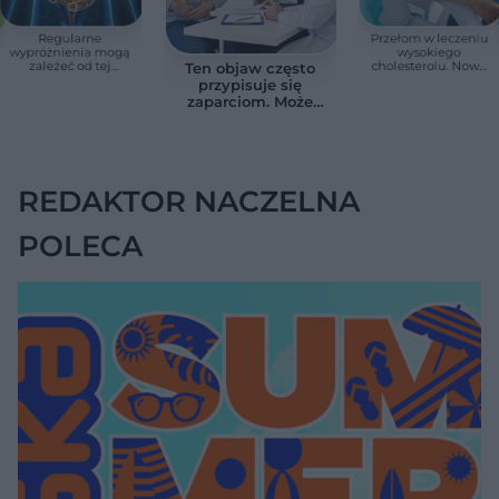
Regularne
Przełom w leczeniu
wypróżnienia mogą
wysokiego
zależeć od tej
cholesterolu. Nowa
Ten objaw często
witaminy. Odkrycie
terapia zmniejszyła
przypisuje się
zaskoczyło
LDL o ponad połowę
zaparciom. Może
naukowców
jednak wskazywać
na chorobę jelita
REDAKTOR NACZELNA
POLECA