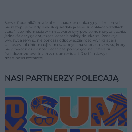
Serwis PoradnikZdrowie.pl ma charakter edukacyjny, nie stanowi i
nie zastępuje porady lekarskiej. Redakcja serwisu dokłada wszelkich
starań, aby informacje w nim zawarte były poprawne merytorycznie,
jednakże decyzja dotycząca leczenia należy do lekarza. Redakcja i
wydawca serwisu nie ponoszą odpowiedzialności wynikającej z
zastosowania informacji zamieszczonych na stronach serwisu, który
nie prowadzi działalności leczniczej polegającej na udzielaniu
świadczeń zdrowotnych w rozumieniu art. 3 ust 1 ustawy o
działalności leczniczej.
NASI PARTNERZY POLECAJĄ