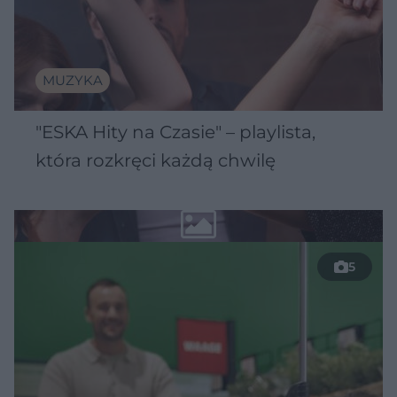
MUZYKA
"ESKA Hity na Czasie" – playlista,
która rozkręci każdą chwilę
5