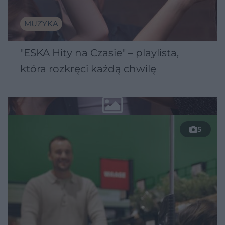
MUZYKA
"ESKA Hity na Czasie" – playlista,
która rozkręci każdą chwilę
5