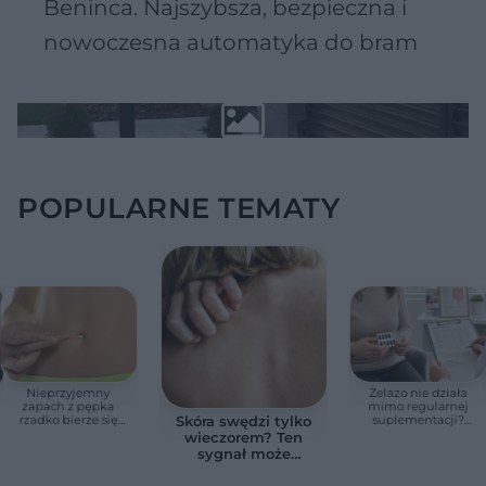
Beninca. Najszybsza, bezpieczna i
nowoczesna automatyka do bram
POPULARNE TEMATY
Nieprzyjemny
Żelazo nie działa
zapach z pępka
mimo regularnej
rzadko bierze się
suplementacji?
Skóra swędzi tylko
znikąd. Jeden objaw
Przyczyna może
wieczorem? Ten
zmienia wszystko
ukrywać się w
sygnał może
jelitach
wskazywać na