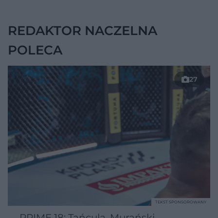
chorobę, która długo
nie daje objawów
REDAKTOR NACZELNA
POLECA
27
TEKST SPONSOROWANY
PRIME 18: Tańcula, Murański,