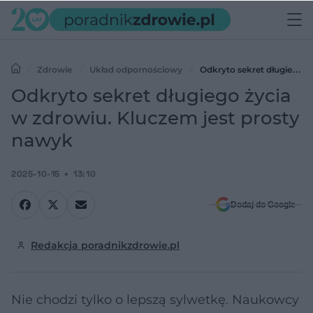
Zdrowie
Układ odpornościowy
Odkryto sekret długiego
życia w zdrowiu. Kluczem jest prosty nawyk
Odkryto sekret długiego życia
w zdrowiu. Kluczem jest prosty
nawyk
2025-10-15
13:10
Dodaj do Google
Redakcja poradnikzdrowie.pl
Nie chodzi tylko o lepszą sylwetkę. Naukowcy