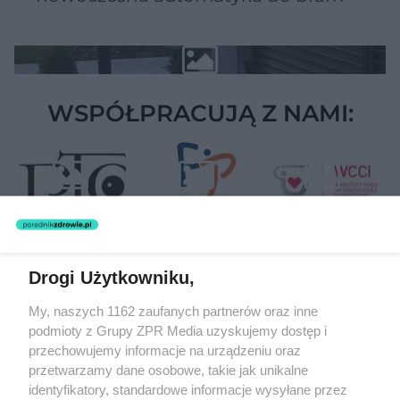
WSPÓŁPRACUJĄ Z NAMI:
Drogi Użytkowniku,
Żaden utwór zamieszczony w serwisie nie może być powielany i
My, naszych 1162 zaufanych partnerów oraz inne
rozpowszechniany lub dalej rozpowszechniany w jakikolwiek sposób
podmioty z Grupy ZPR Media uzyskujemy dostęp i
(w tym także elektroniczny lub mechaniczny) na jakimkolwiek polu
eksploatacji w jakiejkolwiek formie, włącznie z umieszczaniem w
przechowujemy informacje na urządzeniu oraz
Internecie bez pisemnej zgody właściciela praw. Jakiekolwiek użycie
przetwarzamy dane osobowe, takie jak unikalne
lub wykorzystanie utworów w całości lub w części z naruszeniem
identyfikatory, standardowe informacje wysyłane przez
prawa, tzn. bez właściwej zgody, jest zabronione pod groźbą kary i