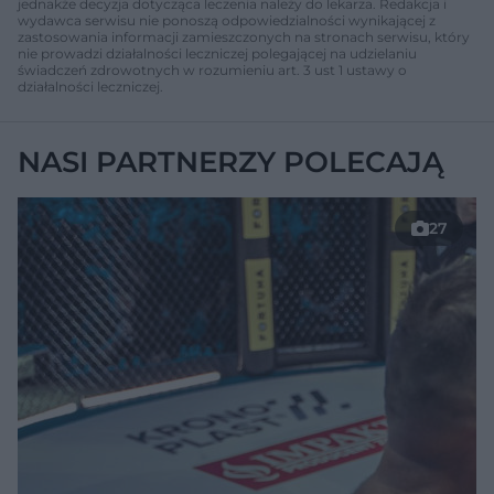
jednakże decyzja dotycząca leczenia należy do lekarza. Redakcja i
wydawca serwisu nie ponoszą odpowiedzialności wynikającej z
zastosowania informacji zamieszczonych na stronach serwisu, który
nie prowadzi działalności leczniczej polegającej na udzielaniu
świadczeń zdrowotnych w rozumieniu art. 3 ust 1 ustawy o
działalności leczniczej.
NASI PARTNERZY POLECAJĄ
27