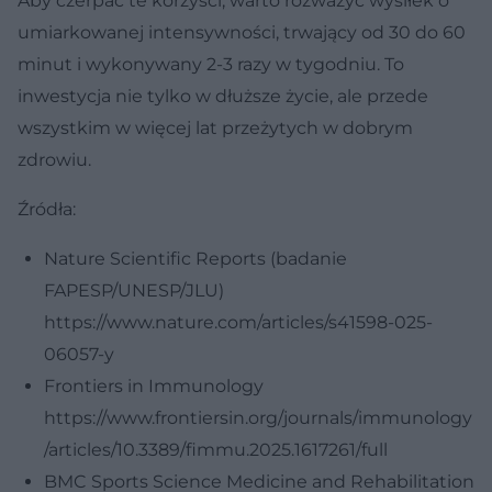
Aby czerpać te korzyści, warto rozważyć wysiłek o
umiarkowanej intensywności, trwający od 30 do 60
minut i wykonywany 2-3 razy w tygodniu. To
inwestycja nie tylko w dłuższe życie, ale przede
wszystkim w więcej lat przeżytych w dobrym
zdrowiu.
Źródła:
Nature Scientific Reports (badanie
FAPESP/UNESP/JLU)
https://www.nature.com/articles/s41598-025-
06057-y
Frontiers in Immunology
https://www.frontiersin.org/journals/immunology
/articles/10.3389/fimmu.2025.1617261/full
BMC Sports Science Medicine and Rehabilitation