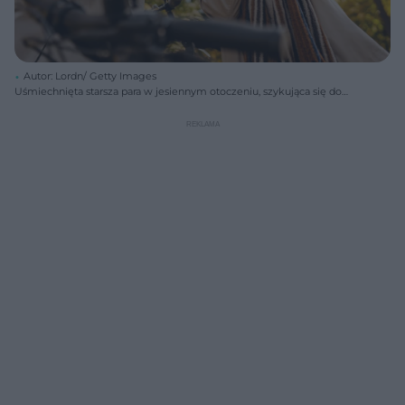
Autor: Lordn/ Getty Images
Uśmiechnięta starsza para w jesiennym otoczeniu, szykująca się do
jazdy na rowerze, zapinająca kaski. Mężczyzna z brodą i wąsami,
kobieta w okularach. Oboje ubrani w jasne płaszcze. Obraz symbolizuje
aktywny styl życia i długie życie w zdrowiu, o czym przeczytasz na
Poradniku Zdrowie.