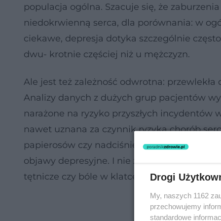
populacja ogólna. Szacuje się, że zaburzen
niedokrwienną serca, dla porównania: w ogó
ciekawe, depresja dotyka szczególnie często
dwu- krotnie częściej niż u mężczyzn.
Ale jest też zależność odwrotna: przewlekła
Analizy danych z dużych grup pacjentów wyka
narażone na ryzyko przyszłych incydentów w
nawet uznana za czynnik ryzyka chorób serc
papierosów czy nadciśnienie. Nic dziwnego z
objawy depresyjne. I nie zdziw się, gdy kardi
tętnicze czy bóle w klatce piersiowej albo
Drogi Użytkow
My, naszych 1162 zau
przechowujemy informa
standardowe informac