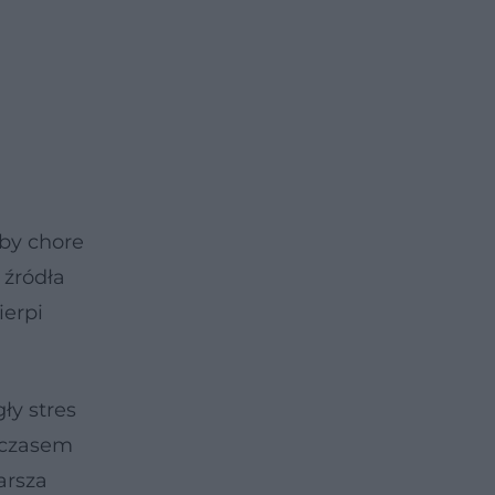
oby chore
 źródła
ierpi
ły stres
z czasem
arsza