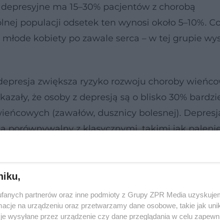
ia depresyjne ma 15–30% pacjentów z chorobą
lnej populacji odsetek ten wynosi około 5–10%. C
 młode kobiety po zawale serca – w tej grupie wy
 depresja zwiększa ryzyko rozwoju choroby wieńco
zały, że osoby z depresją są o blisko 30% bardzi
ieńcowych (zawałów, dusznicy bolesnej). Depresja
a porównywalny z klasycznymi, takimi jak paleni
atem, że średnio co trze- ci pacjent kardiologicz
olog zapyta cię o sen lub nastrój, a psychiatra o ci
 wydolność podczas wchodzenia po schodach.
niku,
fanych partnerów oraz inne podmioty z Grupy ZPR Media uzyskujem
cje na urządzeniu oraz przetwarzamy dane osobowe, takie jak unika
je wysyłane przez urządzenie czy dane przeglądania w celu zapewn