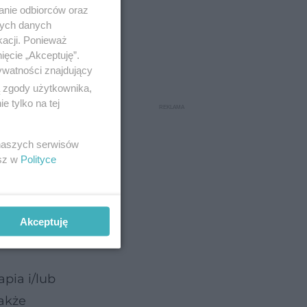
anie odbiorców oraz
nych danych
kacji. Ponieważ
ięcie „Akceptuję”.
ywatności znajdujący
ą zgody użytkownika,
 tylko na tej
 naszych serwisów
esz w
Polityce
z wyższą
incydentu
Akceptuję
afi
pia i/lub
także