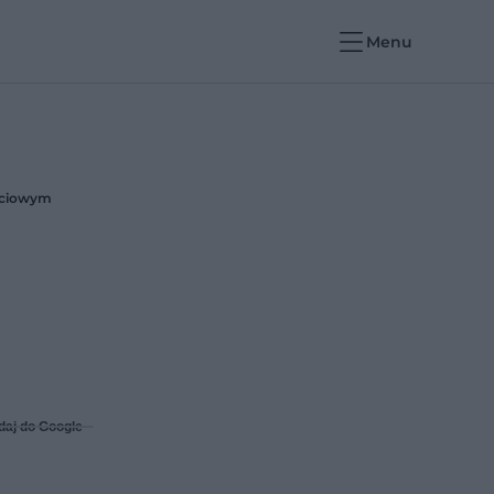
Menu
ościowym
daj do Google