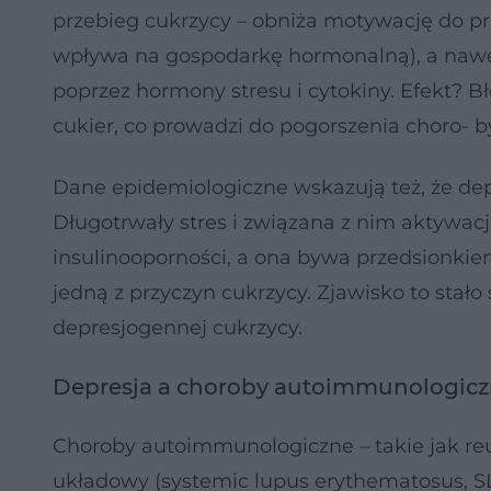
przebieg cukrzycy – obniża motywację do pr
wpływa na gospodarkę hormonalną), a nawet
poprzez hormony stresu i cytokiny. Efekt? B
cukier, co prowadzi do pogorszenia choro- by
Dane epidemiologiczne wskazują też, że dep
Długotrwały stres i związana z nim aktywacj
insulinooporności, a ona bywa przedsionki
jedną z przyczyn cukrzycy. Zjawisko to stało
depresjogennej cukrzycy.
Depresja a choroby autoimmunologic
Choroby autoimmunologiczne – takie jak re
układowy (systemic lupus erythematosus, SLE