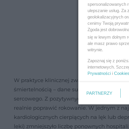
spersonalizowanych re
ulepszanie usług. Za
geolokalizacyjnych or
cenimy Twoją prywatno
Zgoda jest dobrowoln
się w lewym dolnym r
ale masz prawo sprzec
witrynie.
Zapoznaj się z poniż
internetowych. Szcze
Prywatności
i
Cookie
W praktyce klinicznej związek ten przekłada
śmiertelnością – dane sugerują, że nielecz
PARTNERZY
sercowego. Z pozytywnych wieści: odpowiedn
realnie poprawić rokowanie. W jednym z na
kardiologicznych cierpiących na lęk lub dep
leki) zmniejszyło liczbę ponownych hospitali