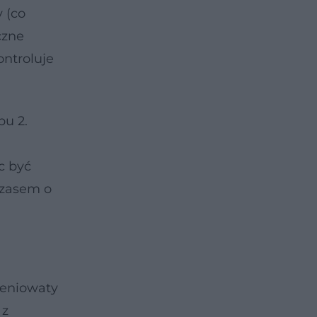
 (co
czne
ontroluje
pu 2.
c być
 czasem o
ieniowaty
 z