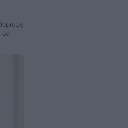
depresję
– od