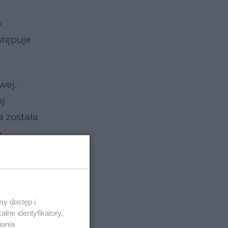
o
stępuje
wej.
ej
 została
e
ny ma
śnienie
y dostęp i
lne identyfikatory,
iania