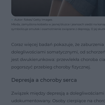
Autor: fizkes/ Getty Images
Młoda, zamyślona kobieta w jasnej bluzce i jeansach siedzi na kana
symbolizuje smutek i osamotnienie związane z depresją. O jej skut
Coraz więcej badań pokazuje, że zaburzenia
dolegliwościami somatycznymi, od schorzeń 
jest dwukierunkowa: przewlekła choroba ciał
pogorszyć przebieg choroby fizycznej.
Depresja a choroby serca
Związek między depresją a dolegliwościami
udokumentowany. Osoby cierpiące na choroby