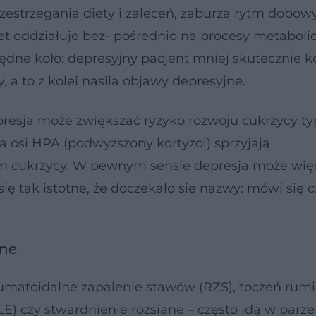
zestrzegania diety i zaleceń, zaburza rytm dobowy
 oddziałuje bez- pośrednio na procesy metaboli
łędne koło: depresyjny pacjent mniej skutecznie k
, a to z kolei nasila objawy depresyjne.
resja może zwiększać ryzyko rozwoju cukrzycy ty
a osi HPA (podwyższony kortyzol) sprzyjają
em cukrzycy. W pewnym sensie depresja może wię
 się tak istotne, że doczekało się nazwy: mówi się
zne
umatoidalne zapalenie stawów (RZS), toczeń rum
) czy stwardnienie rozsiane – często idą w parze