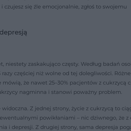
 i czujesz się źle emocjonalnie, zgłoś to swojemu
depresją
et, niestety zaskakująco częsty. Według badań os
azy częściej niż wolne od tej dolegliwości. Różne
e mówią, że nawet 25–30% pacjentów z cukrzycą c
cukrzycy nagminna i stanowi poważny problem.
widoczna. Z jednej strony, życie z cukrzycą to ciąg
, ewentualnymi powikłaniami – nic dziwnego, że 
 i depresji. Z drugiej strony, sama depresja pog