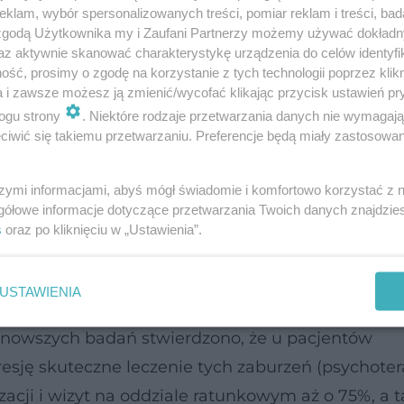
klam, wybór spersonalizowanych treści, pomiar reklam i treści, bad
 zgodą Użytkownika my i Zaufani Partnerzy możemy używać dokład
az aktywnie skanować charakterystykę urządzenia do celów identyfi
ść, prosimy o zgodę na korzystanie z tych technologii poprzez klikn
a i zawsze możesz ją zmienić/wycofać klikając przycisk ustawień pr
ogu strony
. Niektóre rodzaje przetwarzania danych nie wymagaj
iwić się takiemu przetwarzaniu. Preferencje będą miały zastosowanie
szymi informacjami, abyś mógł świadomie i komfortowo korzystać z
gółowe informacje dotyczące przetwarzania Twoich danych znajdzi
s
oraz po kliknięciu w „Ustawienia”.
 się na rokowania. Depresja po zawale wiąże się 
ona może podwajać ryzyko zgonu w ciągu roku od 
USTAWIENIA
ie leczenie depresji osób z chorobami serca potr
jnowszych badań stwierdzono, że u pacjentów
resję skuteczne leczenie tych zaburzeń (psychotera
zacji i wizyt na oddziale ratunkowym aż o 75%, a 