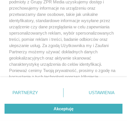
podmioty z Grupy ZPR Media uzyskujemy dostęp i
Stan przedcukrzycowy dotyczy
przechowujemy informacje na urządzeniu oraz
nawet 5 mln Polaków. Ciebie też?
przetwarzamy dane osobowe, takie jak unikalne
Sprawdź to [TEST]
identyfikatory, standardowe informacje wysyłane przez
urządzenie czy dane przeglądania w celu zapewniania
spersonalizowanych reklam, wybór spersonalizowanych
treści, pomiar reklam i treści, badanie odbiorców oraz
ulepszanie usług. Za zgodą Użytkownika my i Zaufani
Partnerzy możemy używać dokładnych danych
geolokalizacyjnych oraz aktywnie skanować
charakterystykę urządzenia do celów identyfikacji.
Ponieważ cenimy Twoją prywatność, prosimy o zgodę na
korzystanie z tych technologii poprzez kliknięcie
„Akceptuję”. Zgoda jest dobrowolna i zawsze możesz ją
zmienić/wycofać klikając przycisk ustawień prywatności
PARTNERZY
USTAWIENIA
znajdujący się w lewym dolnym rogu strony
. Niektóre
rodzaje przetwarzania danych nie wymagają zgody
Akceptuję
użytkownika, ale masz prawo sprzeciwić się takiemu
przetwarzaniu. Preferencje będą miały zastosowanie tylko
na tej witrynie.