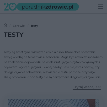
Zdrowie
Testy
TESTY
Testy są świetnym rozwiązaniem dla osób, które chcą sprawdzić
swoją wiedzę na temat wielu schorzeń. Mogą być również sposobem
na znalezienie odpowiedzi na wiele nurtujących pytań związanych z
objawami występującymi u danej osoby. Jeśli nie jesteś pewny, czy
dolega ci jakieś schorzenie, rozwiązanie testu pomoże przybliżyć
skalę problemu. Choć testy nie są narzędziem diagnostycznym i nie
zastąpią porady lekarza, mogą być sugestią skłaniającą do konsultacji
Czytaj więcej
ze specjalistą.