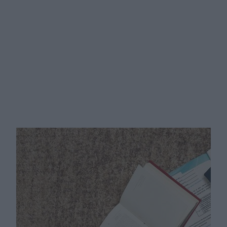
Czy jesteś introwertykiem?
Rozwiąż test i poznaj swój typ
osobowości