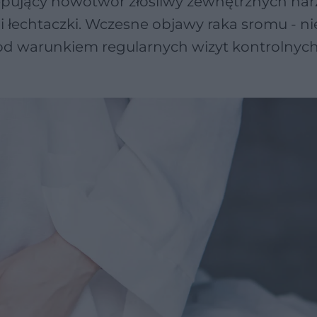
ępujący nowotwór złośliwy zewnętrznych na
 łechtaczki. Wczesne objawy raka sromu - ni
od warunkiem regularnych wizyt kontrolnych