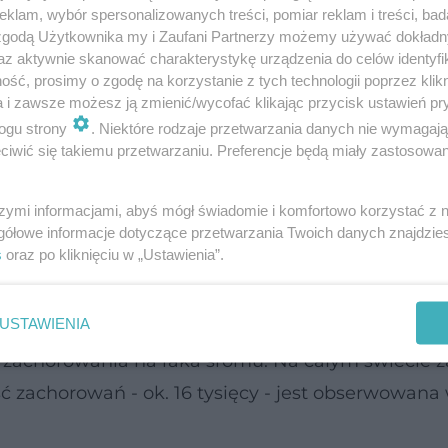
klam, wybór spersonalizowanych treści, pomiar reklam i treści, bad
 zgodą Użytkownika my i Zaufani Partnerzy możemy używać dokład
orów złośliwych kobiet. Nowotwory sromu i poch
az aktywnie skanować charakterystykę urządzenia do celów identyfi
ść, prosimy o zgodę na korzystanie z tych technologii poprzez klikn
śród kobiet. Ryzyko zachorowania wzrasta pocz
a i zawsze możesz ją zmienić/wycofać klikając przycisk ustawień pr
ogu strony
. Niektóre rodzaje przetwarzania danych nie wymagaj
iwić się takiemu przetwarzaniu. Preferencje będą miały zastosowanie
e co do częstości zachorowalności na nowotwory 
 jajnika
i
raku błony śluzowej trzonu macicy
. Każ
szymi informacjami, abyś mógł świadomie i komfortowo korzystać z
gółowe informacje dotyczące przetwarzania Twoich danych znajdzi
 przypadków tego nowotworu. Rocznie, z powodu
r
s
oraz po kliknięciu w „Ustawienia”.
ochodzące z Krajowego Rejestru Nowotworów).
USTAWIENIA
urowy) w naszym kraju wynosi - 1,4/100 000. Polki
 zachorowania na raka sromu. Na całym świecie 
ść zachorowań - ok. 16 tysięcy - jest obserwowana