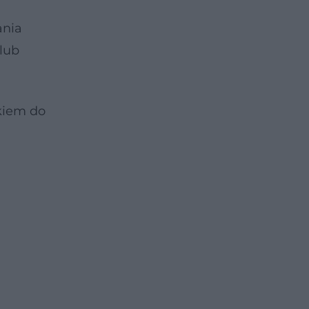
ania
lub
kiem do