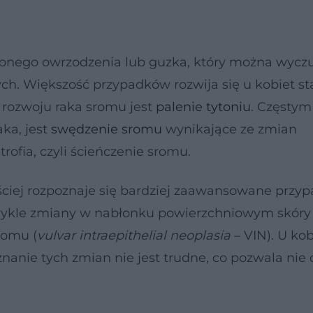
robnego owrzodzenia lub guzka, który można wycz
ch. Większość przypadków rozwija się u kobiet st
 rozwoju raka sromu jest
palenie tytoniu
. Częstym
ka, jest
swędzenie sromu
wynikające ze zmian
ofia, czyli ścieńczenie sromu.
ściej rozpoznaje się bardziej zaawansowane przyp
ykle zmiany w nabłonku powierzchniowym skóry
romu (
vulvar intraepithelial neoplasia
– VIN). U kob
nanie tych zmian nie jest trudne, co pozwala nie