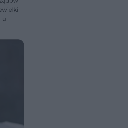
rządów
ewielki
 u