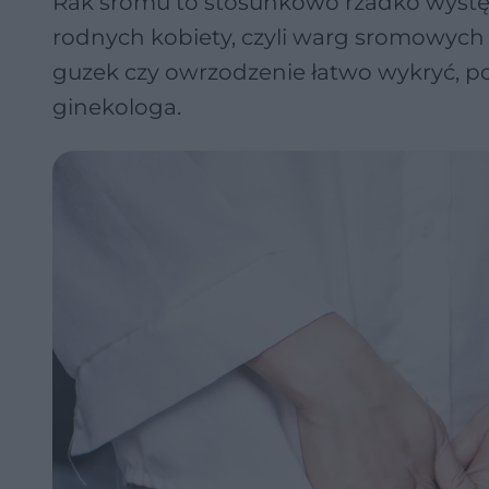
Rak sromu to stosunkowo rzadko wyst
rodnych kobiety, czyli warg sromowych i
guzek czy owrzodzenie łatwo wykryć, p
ginekologa.