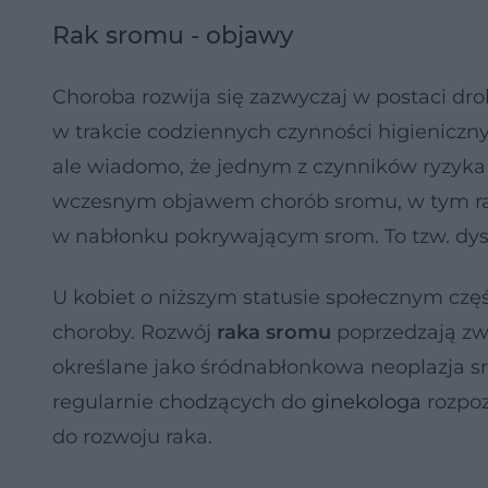
Rak sromu - objawy
Choroba rozwija się zazwyczaj w postaci d
w trakcie codziennych czynności higieniczny
ale wiadomo, że jednym z czynników ryzyka
wczesnym objawem chorób sromu, w tym ra
w nabłonku pokrywającym srom. To tzw. dystr
U kobiet o niższym statusie społecznym czę
choroby. Rozwój
raka sromu
poprzedzają zw
określane jako śródnabłonkowa neoplazja s
regularnie chodzących do
ginekologa
rozpoz
do rozwoju raka.