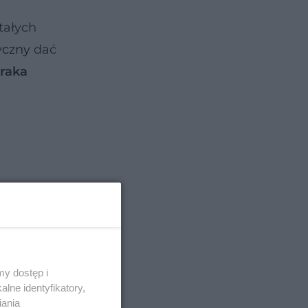
tałych
yczny
dać
raka
y dostęp i
lne identyfikatory,
iania