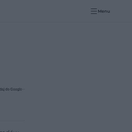
Menu
daj do Google