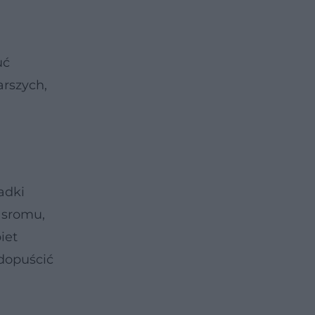
uć
arszych,
adki
 sromu,
iet
 dopuścić