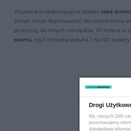
Wczesna przedinwazyjna postać
raka srom
zmian może doprowadzić do rozszerzenia się
przerzuty do innych narządów. W Polsce w 
sromu
, czyli choroba dotyka 1 na 100 tysi
Drogi Użytkow
My, naszych 1162 zau
przechowujemy informa
standardowe informac