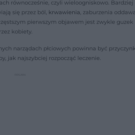
ach równocześnie, czyli wieloogniskowo. Bardziej
ają się przez ból,
krwawienia
, zaburzenia oddaw
jczęstszym pierwszym objawem jest zwykle guzek 
zez kobiety.
rznych narządach płciowych powinna być przyczyn
y, jak najszybciej rozpocząć leczenie.