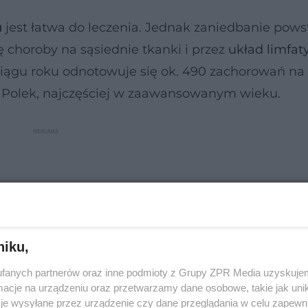
u
jest łatwa do leczenia. Jednak zaniedbanie pows
 choroby na sąsiednie tkanki i przez
układ limfat
ciągu roku odnotowuje się ok. 490 zachorowań na
ęcy Polek, najczęściej w zaawansowanym wieku.
niku,
fanych partnerów oraz inne podmioty z Grupy ZPR Media uzyskujem
cje na urządzeniu oraz przetwarzamy dane osobowe, takie jak unika
je wysyłane przez urządzenie czy dane przeglądania w celu zapewn