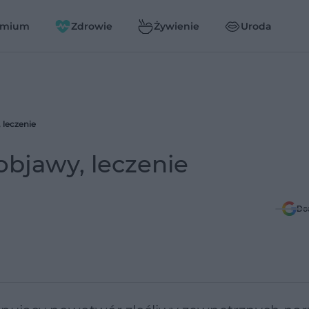
emium
Zdrowie
Żywienie
Uroda
 leczenie
objawy, leczenie
Do