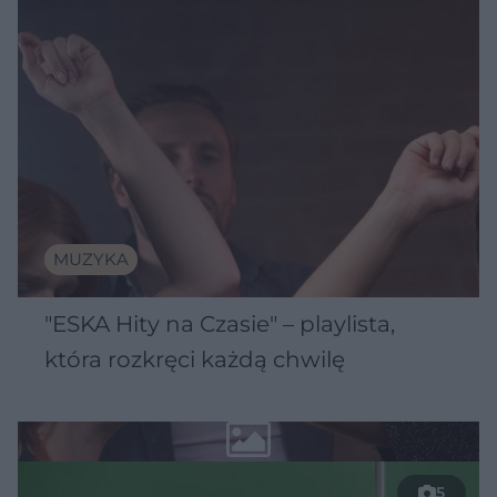
MUZYKA
"ESKA Hity na Czasie" – playlista,
która rozkręci każdą chwilę
5