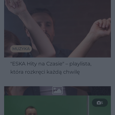
MUZYKA
"ESKA Hity na Czasie" – playlista,
która rozkręci każdą chwilę
5