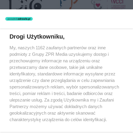
Drogi Użytkowniku,
Żaden utwór zamieszczony w serwisie nie może być powielany i
My, naszych 1162 zaufanych partnerów oraz inne
rozpowszechniany lub dalej rozpowszechniany w jakikolwiek sposób
podmioty z Grupy ZPR Media uzyskujemy dostęp i
(w tym także elektroniczny lub mechaniczny) na jakimkolwiek polu
eksploatacji w jakiejkolwiek formie, włącznie z umieszczaniem w
przechowujemy informacje na urządzeniu oraz
Internecie bez pisemnej zgody właściciela praw. Jakiekolwiek użycie
przetwarzamy dane osobowe, takie jak unikalne
lub wykorzystanie utworów w całości lub w części z naruszeniem
identyfikatory, standardowe informacje wysyłane przez
prawa, tzn. bez właściwej zgody, jest zabronione pod groźbą kary i
może być ścigane prawnie.
urządzenie czy dane przeglądania w celu zapewniania
spersonalizowanych reklam, wybór spersonalizowanych
treści, pomiar reklam i treści, badanie odbiorców oraz
ulepszanie usług. Za zgodą Użytkownika my i Zaufani
Partnerzy możemy używać dokładnych danych
geolokalizacyjnych oraz aktywnie skanować
charakterystykę urządzenia do celów identyfikacji.
O nas
Ponieważ cenimy Twoją prywatność, prosimy o zgodę na
korzystanie z tych technologii poprzez kliknięcie