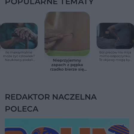
POPULARNE TEMATY
Ile maksymalnie
Ból pleców nie mija
może żyć człowiek?
mimo odpoczynku.
Naukowcy podali
Te objawy mogą być
Nieprzyjemny
zaskakującą liczbę
sygnałem raka
zapach z pępka
rzadko bierze się
znikąd. Jeden objaw
zmienia wszystko
REDAKTOR NACZELNA
POLECA