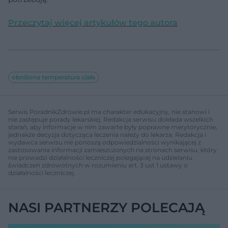
Przeczytaj więcej artykułów tego autora
obniżona temperatura ciała
Serwis PoradnikZdrowie.pl ma charakter edukacyjny, nie stanowi i
nie zastępuje porady lekarskiej. Redakcja serwisu dokłada wszelkich
starań, aby informacje w nim zawarte były poprawne merytorycznie,
jednakże decyzja dotycząca leczenia należy do lekarza. Redakcja i
wydawca serwisu nie ponoszą odpowiedzialności wynikającej z
zastosowania informacji zamieszczonych na stronach serwisu, który
nie prowadzi działalności leczniczej polegającej na udzielaniu
świadczeń zdrowotnych w rozumieniu art. 3 ust 1 ustawy o
działalności leczniczej.
NASI PARTNERZY POLECAJĄ