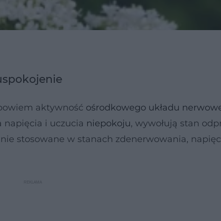
 uspokojenie
ją bowiem aktywność
ośrodkowego układu nerwow
 napięcia i uczucia
niepokoju
, wywołują stan odp
nie stosowane w stanach zdenerwowania, napięci