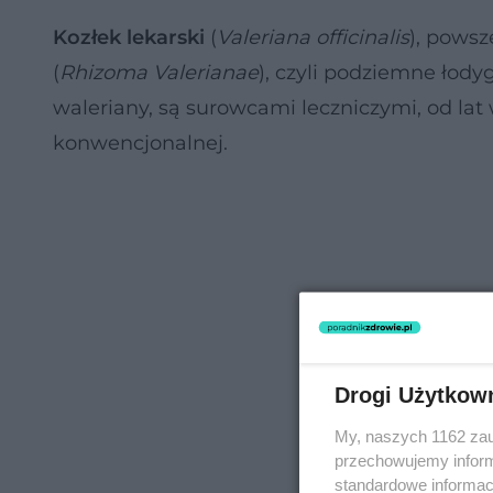
Kozłek lekarski
(
Valeriana officinalis
), pows
(
Rhizoma Valerianae
), czyli podziemne łodygi
waleriany, są surowcami leczniczymi, od la
konwencjonalnej.
Drogi Użytkow
My, naszych 1162 zau
przechowujemy informa
standardowe informac