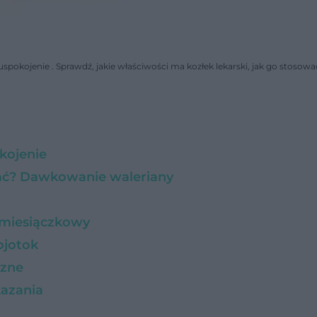
 uspokojenie . Sprawdź, jakie właściwości ma kozłek lekarski, jak go stosowa
okojenie
ować? Dawkowanie waleriany
l miesiączkowy
łojotok
czne
kazania