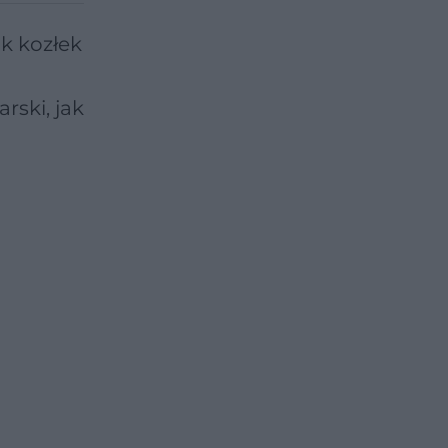
ak kozłek
rski, jak