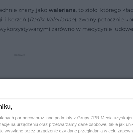
zechnie znany jako
waleriana
, to zioło, którego kłą
, i korzeń (
Radix Valerianae
), zwany potocznie k
t wykorzystywanymi zarówno w medycynie ludowej,
niku,
fanych partnerów oraz inne podmioty z Grupy ZPR Media uzyskujem
cje na urządzeniu oraz przetwarzamy dane osobowe, takie jak unika
je wysyłane przez urządzenie czy dane przeglądania w celu zapewn