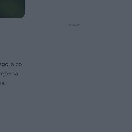
ego
, a co
rężenia
a i