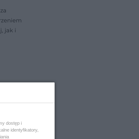
cza
orzeniem
 jak i
y dostęp i
lne identyfikatory,
iania