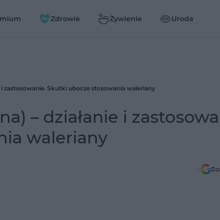
emium
Zdrowie
Żywienie
Uroda
ie i zastosowanie. Skutki ubocze stosowania waleriany
na) – działanie i zastosowa
nia waleriany
Do