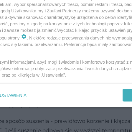
klam, wybór spersonalizowanych treści, pomiar reklam i treści, bad
 zgodą Użytkownika my i Zaufani Partnerzy możemy używać dokład
spokajające, dlatego znalazły
zastosowanie
główn
az aktywnie skanować charakterystykę urządzenia do celów identyfi
ść, prosimy o zgodę na korzystanie z tych technologii poprzez klikn
agodnego napięcia nerwowego i przy trudnościac
a i zawsze możesz ją zmienić/wycofać klikając przycisk ustawień pr
ogu strony
. Niektóre rodzaje przetwarzania danych nie wymagaj
iwić się takiemu przetwarzaniu. Preferencje będą miały zastosowanie
a także inne
właściwości lecznicze
, m.in. rozkurcza
wościach żołądkowych lub podczas
bolesnych mie
szymi informacjami, abyś mógł świadomie i komfortowo korzystać z
gółowe informacje dotyczące przetwarzania Twoich danych znajdzi
s
oraz po kliknięciu w „Ustawienia”.
azie kozłka lekarskiego mają różną wartość zdrow
owe, czy wodne, ponieważ główne składniki aktywne
iaty (choć te ostatnie są bardzo nietrwałe i wyst
USTAWIENIA
zają się lepiej w alkoholu niż w wodzie.
e sposób suszenia - prawidłowo korzenie i kłącza
. Jeśli suszenie odbywa się w wyższej temperatur