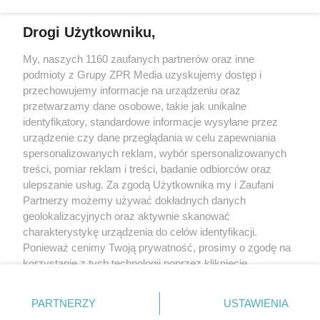
Drogi Użytkowniku,
Żaden utwór zamieszczony w serwisie nie może być powielany i
My, naszych 1160 zaufanych partnerów oraz inne
rozpowszechniany lub dalej rozpowszechniany w jakikolwiek sposób
(w tym także elektroniczny lub mechaniczny) na jakimkolwiek polu
podmioty z Grupy ZPR Media uzyskujemy dostęp i
eksploatacji w jakiejkolwiek formie, włącznie z umieszczaniem w
przechowujemy informacje na urządzeniu oraz
Internecie bez pisemnej zgody właściciela praw. Jakiekolwiek użycie
przetwarzamy dane osobowe, takie jak unikalne
lub wykorzystanie utworów w całości lub w części z naruszeniem
prawa, tzn. bez właściwej zgody, jest zabronione pod groźbą kary i
identyfikatory, standardowe informacje wysyłane przez
może być ścigane prawnie.
urządzenie czy dane przeglądania w celu zapewniania
spersonalizowanych reklam, wybór spersonalizowanych
treści, pomiar reklam i treści, badanie odbiorców oraz
ulepszanie usług. Za zgodą Użytkownika my i Zaufani
Partnerzy możemy używać dokładnych danych
geolokalizacyjnych oraz aktywnie skanować
charakterystykę urządzenia do celów identyfikacji.
O nas
Ponieważ cenimy Twoją prywatność, prosimy o zgodę na
korzystanie z tych technologii poprzez kliknięcie
Informacje prawne
„Akceptuję”. Zgoda jest dobrowolna i zawsze możesz ją
Nasze serwisy
zmienić/wycofać klikając przycisk ustawień prywatności
PARTNERZY
USTAWIENIA
znajdujący się w lewym dolnym rogu strony
. Niektóre