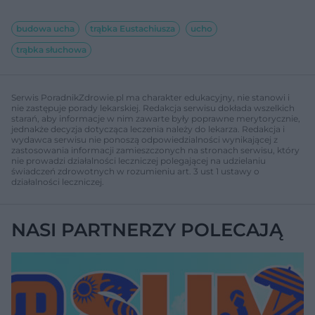
budowa ucha
trąbka Eustachiusza
ucho
trąbka słuchowa
Serwis PoradnikZdrowie.pl ma charakter edukacyjny, nie stanowi i
nie zastępuje porady lekarskiej. Redakcja serwisu dokłada wszelkich
starań, aby informacje w nim zawarte były poprawne merytorycznie,
jednakże decyzja dotycząca leczenia należy do lekarza. Redakcja i
wydawca serwisu nie ponoszą odpowiedzialności wynikającej z
zastosowania informacji zamieszczonych na stronach serwisu, który
nie prowadzi działalności leczniczej polegającej na udzielaniu
świadczeń zdrowotnych w rozumieniu art. 3 ust 1 ustawy o
działalności leczniczej.
NASI PARTNERZY POLECAJĄ