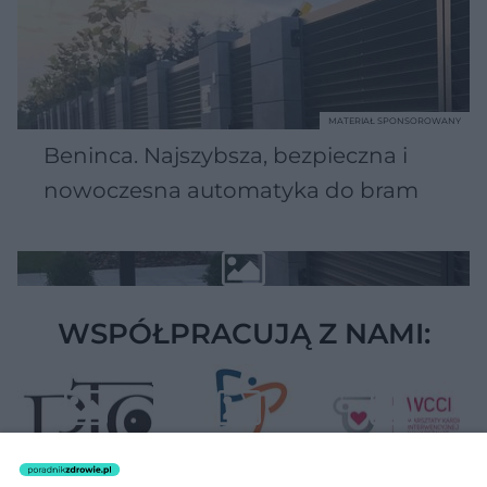
MATERIAŁ SPONSOROWANY
Beninca. Najszybsza, bezpieczna i
nowoczesna automatyka do bram
WSPÓŁPRACUJĄ Z NAMI: