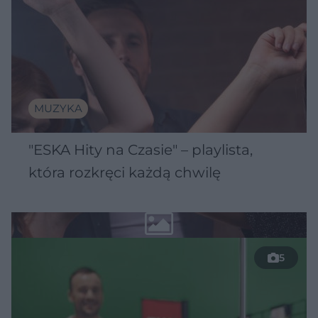
MUZYKA
"ESKA Hity na Czasie" – playlista,
która rozkręci każdą chwilę
5