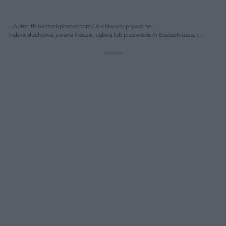
Autor: thinkstockphotos.com/ Archiwum prywatne
Trąbka słuchowa, zwana inaczej trąbką lub przewodem Eustachiusza, to
struktura łącząca ucho środkowe z gardłem. Ma około 3-4 centymetry
długości i pełni ważna rolę w wyrównywaniu ciśnień między uchem
środkowym, a środowiskiem zewnętrznym.