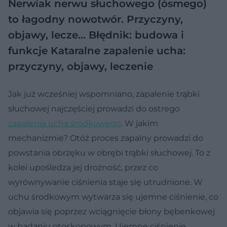
Nerwiak nerwu słuchowego (ósmego)
to łagodny nowotwór. Przyczyny,
objawy, lecze…
Błędnik: budowa i
funkcje
Kataralne zapalenie ucha:
przyczyny, objawy, leczenie
Jak już wcześniej wspomniano, zapalenie trąbki
słuchowej najczęściej prowadzi do ostrego
zapalenia ucha środkowego
. W jakim
mechanizmie? Otóż proces zapalny prowadzi do
powstania obrzęku w obrębi trąbki słuchowej. To z
kolei upośledza jej drożność, przez co
wyrównywanie ciśnienia staje się utrudnione. W
uchu środkowym wytwarza się ujemne ciśnienie, co
objawia się poprzez wciągnięcie błony bębenkowej
w badaniu otoskopowym. Ujemne ciśnienie