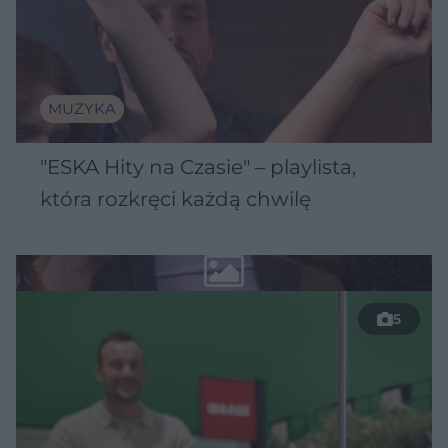
MUZYKA
"ESKA Hity na Czasie" – playlista,
która rozkręci każdą chwilę
5