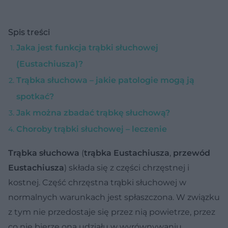
Spis treści
Jaka jest funkcja trąbki słuchowej
(Eustachiusza)?
Trąbka słuchowa – jakie patologie mogą ją
spotkać?
Jak można zbadać trąbkę słuchową?
Choroby trąbki słuchowej – leczenie
Trąbka słuchowa
(
trąbka Eustachiusza
,
przewód
Eustachiusza
) składa się z części chrzęstnej i
kostnej. Część chrzęstna trąbki słuchowej w
normalnych warunkach jest spłaszczona. W związku
z tym nie przedostaje się przez nią powietrze, przez
co nie bierze ona udziału w wyrównywaniu