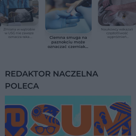
Zmiana w wątrobie
Naukowcy wskazali
w USG nie zawsze
częstotliwość
oznacza raka.
wypróżnień
Ciemna smuga na
Chirurg wyjaśnia,
związaną ze
paznokciu może
kiedy potrzebna jest
zdrowiem.
oznaczać czerniaka.
pilna diagnostyka
Większość osób nie
Bob Marley
zna tej normy
zlekceważył ten
objaw
REDAKTOR NACZELNA
POLECA