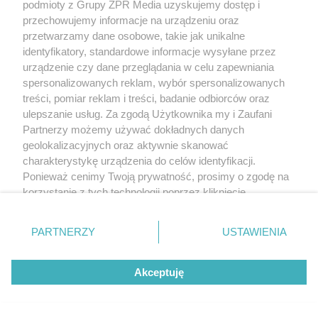
podmioty z Grupy ZPR Media uzyskujemy dostęp i
przechowujemy informacje na urządzeniu oraz
przetwarzamy dane osobowe, takie jak unikalne
identyfikatory, standardowe informacje wysyłane przez
POPULARNE TEMATY
urządzenie czy dane przeglądania w celu zapewniania
spersonalizowanych reklam, wybór spersonalizowanych
treści, pomiar reklam i treści, badanie odbiorców oraz
ulepszanie usług. Za zgodą Użytkownika my i Zaufani
Partnerzy możemy używać dokładnych danych
geolokalizacyjnych oraz aktywnie skanować
charakterystykę urządzenia do celów identyfikacji.
Ponieważ cenimy Twoją prywatność, prosimy o zgodę na
korzystanie z tych technologii poprzez kliknięcie
Zmiana w wątrobie
Naukowcy wskazali
w USG nie zawsze
częstotliwość
„Akceptuję”. Zgoda jest dobrowolna i zawsze możesz ją
oznacza raka.
wypróżnień
Ciemna smuga na
Chirurg wyjaśnia,
związaną ze
paznokciu może
zmienić/wycofać klikając przycisk ustawień prywatności
kiedy potrzebna jest
zdrowiem.
PARTNERZY
USTAWIENIA
oznaczać czerniaka.
pilna diagnostyka
Większość osób nie
znajdujący się w lewym dolnym rogu strony
. Niektóre
Bob Marley
zna tej normy
zlekceważył ten
rodzaje przetwarzania danych nie wymagają zgody
objaw
Akceptuję
użytkownika, ale masz prawo sprzeciwić się takiemu
przetwarzaniu. Preferencje będą miały zastosowanie tylko
REDAKTOR NACZELNA
na tej witrynie.