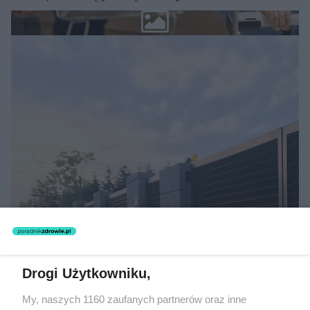
MATERIAŁ SPONSOROWANY
Beninca. Najszybsza, bezpieczna i
nowoczesna automatyka do bram
Drogi Użytkowniku,
My, naszych 1160 zaufanych partnerów oraz inne