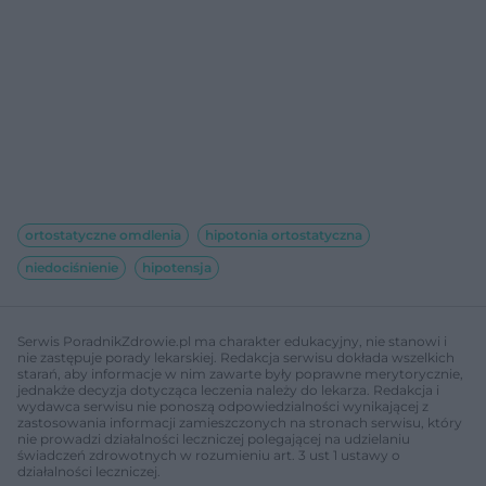
ortostatyczne omdlenia
hipotonia ortostatyczna
niedociśnienie
hipotensja
Serwis PoradnikZdrowie.pl ma charakter edukacyjny, nie stanowi i
nie zastępuje porady lekarskiej. Redakcja serwisu dokłada wszelkich
starań, aby informacje w nim zawarte były poprawne merytorycznie,
jednakże decyzja dotycząca leczenia należy do lekarza. Redakcja i
wydawca serwisu nie ponoszą odpowiedzialności wynikającej z
zastosowania informacji zamieszczonych na stronach serwisu, który
nie prowadzi działalności leczniczej polegającej na udzielaniu
świadczeń zdrowotnych w rozumieniu art. 3 ust 1 ustawy o
działalności leczniczej.