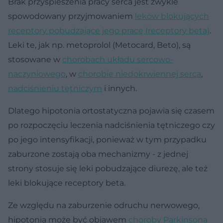
Brak przyspieszenia pracy serca jest zwykle
spowodowany przyjmowaniem
leków blokujących
receptory pobudzające jego pracę (receptory beta)
.
Leki te, jak np. metoprolol (Metocard, Beto), są
stosowane w
chorobach układu sercowo-
naczyniowego
, w
chorobie niedokrwiennej serca
,
nadciśnieniu tętniczym
i innych.
Dlatego hipotonia ortostatyczna pojawia się czasem
po rozpoczęciu leczenia nadciśnienia tętniczego czy
po jego intensyfikacji, ponieważ w tym przypadku
zaburzone zostają oba mechanizmy - z jednej
strony stosuje się leki pobudzające diurezę, ale też
leki blokujące receptory beta.
Ze względu na zaburzenie odruchu nerwowego,
hipotonia może być objawem
choroby Parkinsona