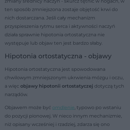
zmiany średnicy naczyń - skurcz tętnic w nogach, w
ten sposób zmniejszona zostaje objętość krwi do
nich dostarczana. Jeśli cały mechanizm
przyspieszenia rytmu serca i aktywności naczyń
działa sprawnie hipotonia ortostatyczna nie
występuje lub objaw ten jest bardzo słaby.
Hipotonia ortostatyczna - objawy
Hipotonia ortostatyczna jest spowodowana
chwilowym zmniejszonym ukrwienia mózgu i oczu,
a więc
objawy hipotonii ortostatyczej
dotyczą tych
narządów.
Objawem może być
omdlenie
, typowo po wstaniu
do pozycji pionowej. W nieco innym mechanizmie,
niż opisany wcześniej i rzadziej, zdarza się ono