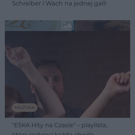
Schreiber i Wach na jednej gali!
MUZYKA
"ESKA Hity na Czasie" – playlista,
która rozkręci każdą chwilę