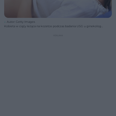
Autor: Getty Images
Kobieta w ciąży leżąca na kozetce podczas badania USG u ginekologa,
obok widać sondę aparatu przykładaną do brzucha. Na portalu Poradnik
Zdrowie znajdziesz porady ekspertów dotyczące badań HCG i
zapalenia oskrzeli.