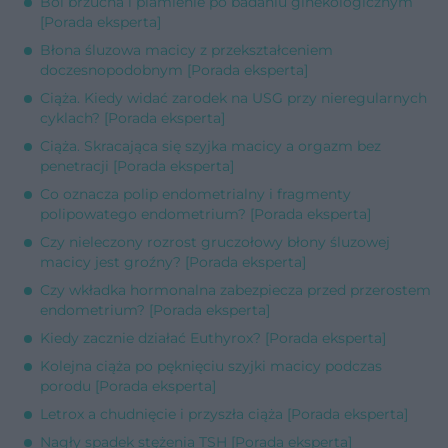
Ból brzucha i plamienie po badaniu ginekologicznym
[Porada eksperta]
Błona śluzowa macicy z przekształceniem
doczesnopodobnym [Porada eksperta]
Ciąża. Kiedy widać zarodek na USG przy nieregularnych
cyklach? [Porada eksperta]
Ciąża. Skracająca się szyjka macicy a orgazm bez
penetracji [Porada eksperta]
Co oznacza polip endometrialny i fragmenty
polipowatego endometrium? [Porada eksperta]
Czy nieleczony rozrost gruczołowy błony śluzowej
macicy jest groźny? [Porada eksperta]
Czy wkładka hormonalna zabezpiecza przed przerostem
endometrium? [Porada eksperta]
Kiedy zacznie działać Euthyrox? [Porada eksperta]
Kolejna ciąża po pęknięciu szyjki macicy podczas
porodu [Porada eksperta]
Letrox a chudnięcie i przyszła ciąża [Porada eksperta]
Nagły spadek stężenia TSH [Porada eksperta]