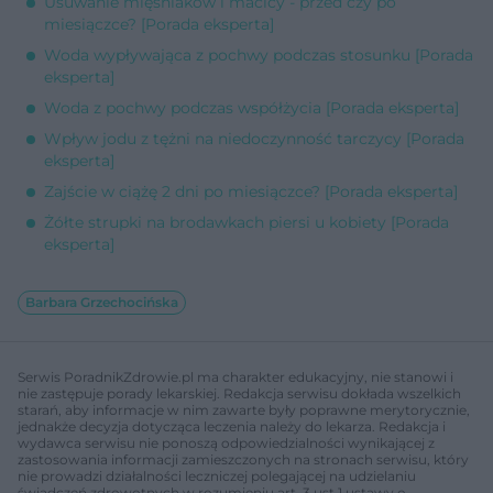
Usuwanie mięśniaków i macicy - przed czy po
miesiączce? [Porada eksperta]
Woda wypływająca z pochwy podczas stosunku [Porada
eksperta]
Woda z pochwy podczas współżycia [Porada eksperta]
Wpływ jodu z tężni na niedoczynność tarczycy [Porada
eksperta]
Zajście w ciążę 2 dni po miesiączce? [Porada eksperta]
Żółte strupki na brodawkach piersi u kobiety [Porada
eksperta]
Barbara Grzechocińska
Serwis PoradnikZdrowie.pl ma charakter edukacyjny, nie stanowi i
nie zastępuje porady lekarskiej. Redakcja serwisu dokłada wszelkich
starań, aby informacje w nim zawarte były poprawne merytorycznie,
jednakże decyzja dotycząca leczenia należy do lekarza. Redakcja i
wydawca serwisu nie ponoszą odpowiedzialności wynikającej z
zastosowania informacji zamieszczonych na stronach serwisu, który
nie prowadzi działalności leczniczej polegającej na udzielaniu
świadczeń zdrowotnych w rozumieniu art. 3 ust 1 ustawy o