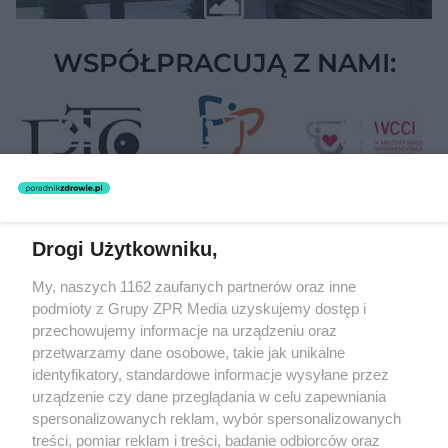
WSPÓŁPRACUJĄ Z NAMI:
Drogi Użytkowniku,
Żaden utwór zamieszczony w serwisie nie może być powielany i
My, naszych 1162 zaufanych partnerów oraz inne
rozpowszechniany lub dalej rozpowszechniany w jakikolwiek sposób
(w tym także elektroniczny lub mechaniczny) na jakimkolwiek polu
podmioty z Grupy ZPR Media uzyskujemy dostęp i
eksploatacji w jakiejkolwiek formie, włącznie z umieszczaniem w
przechowujemy informacje na urządzeniu oraz
Internecie bez pisemnej zgody właściciela praw. Jakiekolwiek użycie
przetwarzamy dane osobowe, takie jak unikalne
lub wykorzystanie utworów w całości lub w części z naruszeniem
prawa, tzn. bez właściwej zgody, jest zabronione pod groźbą kary i
identyfikatory, standardowe informacje wysyłane przez
może być ścigane prawnie.
urządzenie czy dane przeglądania w celu zapewniania
spersonalizowanych reklam, wybór spersonalizowanych
treści, pomiar reklam i treści, badanie odbiorców oraz