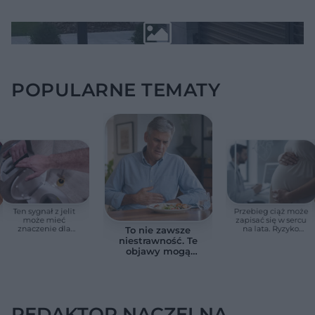
POPULARNE TEMATY
Ten sygnał z jelit
Przebieg ciąż może
może mieć
zapisać się w sercu
znaczenie dla
na lata. Ryzyko
To nie zawsze
zdrowia. Naukowcy
zgonu rośnie nawet
niestrawność. Te
wskazali zdrowy
3,3 razy
objawy mogą
zakres
wskazywać na raka
trzustki
REDAKTOR NACZELNA