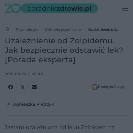
Psychologia
Zdrowie psychiczne
Uzależnienie od
Zolpidemu. Jak bezpiecznie odstawić lek? [Porada eksperta]
Uzależnienie od Zolpidemu.
Jak bezpiecznie odstawić lek?
[Porada eksperta]
2016-08-29
20:43
Dodaj do Google
Agnieszka Pietrzyk
Jestem uzależniona od leku Zolpidem na