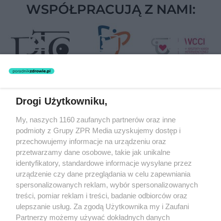
WSPÓŁPRACUJĄ Z NAMI:
Drogi Użytkowniku,
Żaden utwór zamieszczony w serwisie nie może być powielany i
My, naszych 1160 zaufanych partnerów oraz inne
rozpowszechniany lub dalej rozpowszechniany w jakikolwiek sposób
(w tym także elektroniczny lub mechaniczny) na jakimkolwiek polu
podmioty z Grupy ZPR Media uzyskujemy dostęp i
eksploatacji w jakiejkolwiek formie, włącznie z umieszczaniem w
przechowujemy informacje na urządzeniu oraz
Internecie bez pisemnej zgody właściciela praw. Jakiekolwiek użycie
przetwarzamy dane osobowe, takie jak unikalne
lub wykorzystanie utworów w całości lub w części z naruszeniem
prawa, tzn. bez właściwej zgody, jest zabronione pod groźbą kary i
identyfikatory, standardowe informacje wysyłane przez
może być ścigane prawnie.
urządzenie czy dane przeglądania w celu zapewniania
spersonalizowanych reklam, wybór spersonalizowanych
treści, pomiar reklam i treści, badanie odbiorców oraz
ulepszanie usług. Za zgodą Użytkownika my i Zaufani
Partnerzy możemy używać dokładnych danych