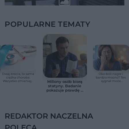
POPULARNE TEMATY
Dwaj bracia, ta sama
Oko boli nagle i
ciężka choroba.
bardzo mocno? Ten
Wszystko zmieniają
sygnał może
Miliony osób biorą
jedne urodziny
oznaczać utratę
statyny. Badanie
wzroku w kilka
pokazuje prawdę o
godzin
skutkach
ubocznych
REDAKTOR NACZELNA
POLECA