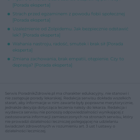
[Porada eksperta]
Strach przed egzaminem z powodu fobii społecznej
[Porada eksperta]
Uzależnienie od Zolpidemu. Jak bezpiecznie odstawić
lek? [Porada eksperta]
Wahania nastroju, radość, smutek i brak sił [Porada
eksperta]
Zmiana zachowania, brak empatii, otępienie. Czy to
depresja? [Porada eksperta]
Serwis PoradnikZdrowie.pl ma charakter edukacyjny, nie stanowi i
nie zastępuje porady lekarskiej. Redakcja serwisu dokłada wszelkich
starań, aby informacje w nim zawarte były poprawne merytorycznie,
jednakże decyzja dotycząca leczenia należy do lekarza. Redakcja i
wydawca serwisu nie ponoszą odpowiedzialności wynikającej z
zastosowania informacji zamieszczonych na stronach serwisu, który
nie prowadzi działalności leczniczej polegającej na udzielaniu
świadczeń zdrowotnych w rozumieniu art. 3 ust 1 ustawy o
działalności leczniczej.