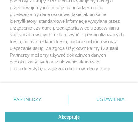
podmioty z Grupy ZPR Media uzyskujemy dostęp i
przechowujemy informacje na urządzeniu oraz
Wykazuje działanie antyoksydacyjne
przetwarzamy dane osobowe, takie jak unikalne
identyfikatory, standardowe informacje wysyłane przez
Działanie antyoksydacyjne Rhodiola rosea jest w
urządzenie czy dane przeglądania w celu zapewniania
spersonalizowanych reklam, wybór spersonalizowanych
stanie ochronić organizm przed stresem
treści, pomiar reklam i treści, badanie odbiorców oraz
oksydacyjnym wywołanym przez nadmiar wolnych
ulepszanie usług. Za zgodą Użytkownika my i Zaufani
rodników, które uszkadzają komórki i prowadzą do
Partnerzy możemy używać dokładnych danych
geolokalizacyjnych oraz aktywnie skanować
przedwczesnego ich obumierania.
charakterystykę urządzenia do celów identyfikacji.
Ponieważ cenimy Twoją prywatność, prosimy o zgodę na
Za przeciwutleniające działanie odpowiada w
korzystanie z tych technologii poprzez kliknięcie
głównej mierze salidrozyd, któr, dzięki swojej dużej
„Akceptuję”. Zgoda jest dobrowolna i zawsze możesz ją
sile, może chronić nawet przed chorobami
zmienić/wycofać klikając przycisk ustawień prywatności
PARTNERZY
USTAWIENIA
neurodegeneracyjnymi będącymi następstwem
znajdujący się w lewym dolnym rogu strony
. Niektóre
rodzaje przetwarzania danych nie wymagają zgody
stresu wywołanego przez nadmiar reaktywnych
Akceptuję
użytkownika, ale masz prawo sprzeciwić się takiemu
form tlenu.
przetwarzaniu. Preferencje będą miały zastosowanie tylko
na tej witrynie.
POLECANY ARTYKUŁ: