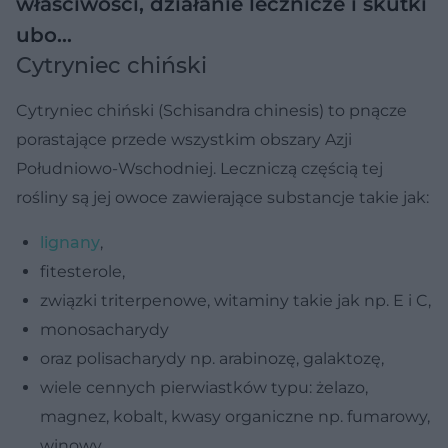
właściwości, działanie lecznicze i skutki
ubo…
Cytryniec chiński
Cytryniec chiński (Schisandra chinesis) to pnącze
porastające przede wszystkim obszary Azji
Południowo-Wschodniej. Leczniczą częścią tej
rośliny są jej owoce zawierające substancje takie jak:
lignany
,
fitesterole,
związki triterpenowe, witaminy takie jak np. E i C,
monosacharydy
oraz polisacharydy np. arabinozę, galaktozę,
wiele cennych pierwiastków typu: żelazo,
magnez, kobalt, kwasy organiczne np. fumarowy,
winowy.