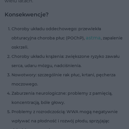
wielu latach.
Konsekwencje?
Choroby układu oddechowego: przewlekła
astma
obturacyjna choroba płuc (POChP),
, zapalenie
oskrzeli.
Choroby układu krążenia: zwiększone ryzyko zawału
serca, udaru mózgu, nadciśnienia.
Nowotwory: szczególnie rak płuc, krtani, pęcherza
moczowego.
Zaburzenia neurologiczne: problemy z pamięcią,
koncentracją, bóle głowy.
Problemy z rozrodczością: WWA mogą negatywnie
wpływać na płodność i rozwój płodu, sprzyjając