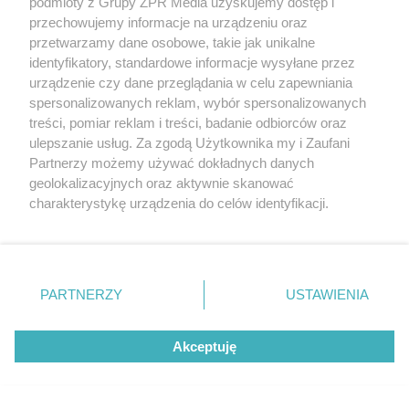
podmioty z Grupy ZPR Media uzyskujemy dostęp i
przechowujemy informacje na urządzeniu oraz
"ESKA Hity na Czasie" – playlista,
przetwarzamy dane osobowe, takie jak unikalne
która rozkręci każdą chwilę
identyfikatory, standardowe informacje wysyłane przez
urządzenie czy dane przeglądania w celu zapewniania
spersonalizowanych reklam, wybór spersonalizowanych
treści, pomiar reklam i treści, badanie odbiorców oraz
ulepszanie usług. Za zgodą Użytkownika my i Zaufani
Partnerzy możemy używać dokładnych danych
5
geolokalizacyjnych oraz aktywnie skanować
charakterystykę urządzenia do celów identyfikacji.
Ponieważ cenimy Twoją prywatność, prosimy o zgodę na
korzystanie z tych technologii poprzez kliknięcie
„Akceptuję”. Zgoda jest dobrowolna i zawsze możesz ją
zmienić/wycofać klikając przycisk ustawień prywatności
PARTNERZY
USTAWIENIA
znajdujący się w lewym dolnym rogu strony
. Niektóre
rodzaje przetwarzania danych nie wymagają zgody
Akceptuję
użytkownika, ale masz prawo sprzeciwić się takiemu
przetwarzaniu. Preferencje będą miały zastosowanie tylko
na tej witrynie.
TEKST SPONSOROWANY