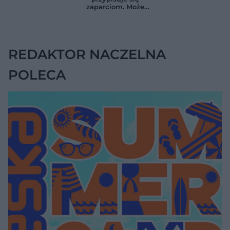
zaskoczyło
LDL o ponad połowę
zaparciom. Może
naukowców
jednak wskazywać
na chorobę jelita
REDAKTOR NACZELNA
POLECA