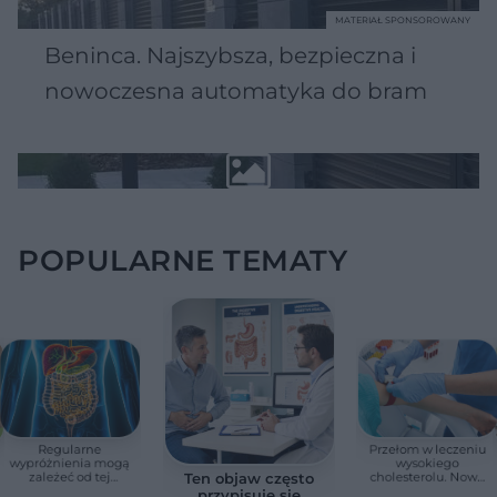
MATERIAŁ SPONSOROWANY
Beninca. Najszybsza, bezpieczna i
nowoczesna automatyka do bram
POPULARNE TEMATY
Regularne
Przełom w leczeniu
wypróżnienia mogą
wysokiego
zależeć od tej
cholesterolu. Nowa
Ten objaw często
witaminy. Odkrycie
terapia zmniejszyła
przypisuje się