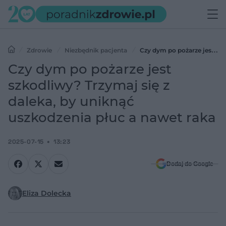
Zdrowie
Niezbędnik pacjenta
Czy dym po pożarze jest
szkodliwy? Trzymaj się z daleka, by uniknąć uszkodzenia płuc a
Czy dym po pożarze jest
nawet raka
szkodliwy? Trzymaj się z
daleka, by uniknąć
uszkodzenia płuc a nawet raka
2025-07-15
13:23
Dodaj do Google
Eliza Dolecka