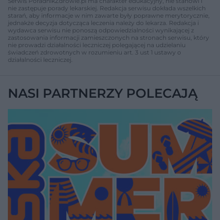
Serwis PoradnikZdrowie.pl ma charakter edukacyjny, nie stanowi i
nie zastępuje porady lekarskiej. Redakcja serwisu dokłada wszelkich
starań, aby informacje w nim zawarte były poprawne merytorycznie,
jednakże decyzja dotycząca leczenia należy do lekarza. Redakcja i
wydawca serwisu nie ponoszą odpowiedzialności wynikającej z
zastosowania informacji zamieszczonych na stronach serwisu, który
nie prowadzi działalności leczniczej polegającej na udzielaniu
świadczeń zdrowotnych w rozumieniu art. 3 ust 1 ustawy o
działalności leczniczej.
NASI PARTNERZY POLECAJĄ