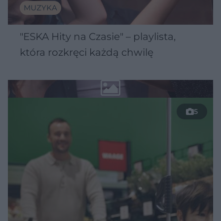
MUZYKA
"ESKA Hity na Czasie" – playlista,
która rozkręci każdą chwilę
5