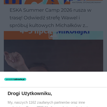
MATERIAŁ SPONSOROWANY
ESKA Summer Camp 2026 rusza w
trasę! Odwiedź strefę Wawel i
spróbuj kultowych Michałków z
Wawelu
Drogi Użytkowniku,
MUZYKA
My, naszych 1162 zaufanych partnerów oraz inne