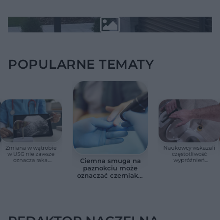
POPULARNE TEMATY
Zmiana w wątrobie
Naukowcy wskazali
w USG nie zawsze
częstotliwość
oznacza raka.
wypróżnień
Ciemna smuga na
Chirurg wyjaśnia,
związaną ze
paznokciu może
kiedy potrzebna jest
zdrowiem.
oznaczać czerniaka.
pilna diagnostyka
Większość osób nie
Bob Marley
zna tej normy
zlekceważył ten
objaw