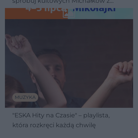
spróbuj kultowych Michałków z
Wawelu
MUZYKA
"ESKA Hity na Czasie" – playlista,
która rozkręci każdą chwilę