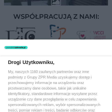
WSPÓŁPRACUJĄ Z NAMI:
Drogi Użytkowniku,
Żaden utwór zamieszczony w serwisie nie może być powielany i
My, naszych 1160 zaufanych partnerów oraz inne
rozpowszechniany lub dalej rozpowszechniany w jakikolwiek sposób
podmioty z Grupy ZPR Media uzyskujemy dostęp i
(w tym także elektroniczny lub mechaniczny) na jakimkolwiek polu
eksploatacji w jakiejkolwiek formie, włącznie z umieszczaniem w
przechowujemy informacje na urządzeniu oraz
Internecie bez pisemnej zgody właściciela praw. Jakiekolwiek użycie
przetwarzamy dane osobowe, takie jak unikalne
lub wykorzystanie utworów w całości lub w części z naruszeniem
identyfikatory, standardowe informacje wysyłane przez
prawa, tzn. bez właściwej zgody, jest zabronione pod groźbą kary i
może być ścigane prawnie.
urządzenie czy dane przeglądania w celu zapewniania
spersonalizowanych reklam, wybór spersonalizowanych
treści, pomiar reklam i treści, badanie odbiorców oraz