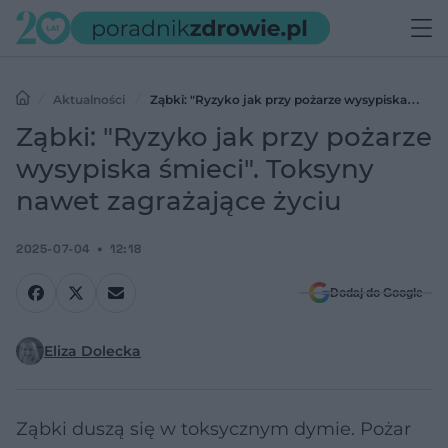
Aktualności
Ząbki: "Ryzyko jak przy pożarze wysypiska
śmieci". Toksyny nawet zagrażające życiu
Ząbki: "Ryzyko jak przy pożarze
wysypiska śmieci". Toksyny
nawet zagrażające życiu
2025-07-04
12:18
Dodaj do Google
Eliza Dolecka
Ząbki duszą się w toksycznym dymie. Pożar