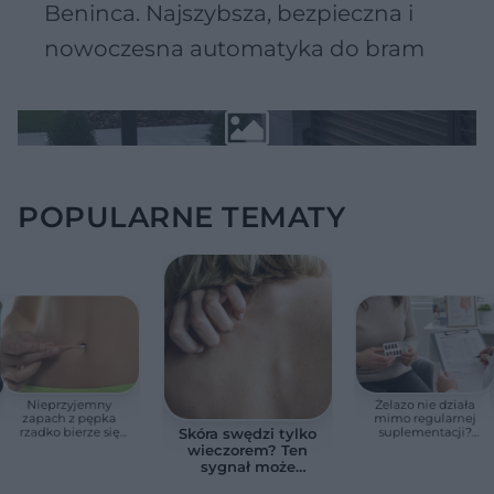
Beninca. Najszybsza, bezpieczna i
nowoczesna automatyka do bram
POPULARNE TEMATY
Nieprzyjemny
Żelazo nie działa
zapach z pępka
mimo regularnej
rzadko bierze się
suplementacji?
Skóra swędzi tylko
znikąd. Jeden objaw
Przyczyna może
wieczorem? Ten
zmienia wszystko
ukrywać się w
sygnał może
jelitach
wskazywać na