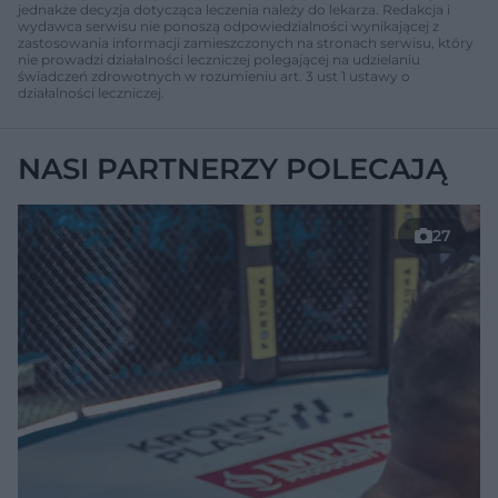
jednakże decyzja dotycząca leczenia należy do lekarza. Redakcja i
wydawca serwisu nie ponoszą odpowiedzialności wynikającej z
zastosowania informacji zamieszczonych na stronach serwisu, który
nie prowadzi działalności leczniczej polegającej na udzielaniu
świadczeń zdrowotnych w rozumieniu art. 3 ust 1 ustawy o
działalności leczniczej.
NASI PARTNERZY POLECAJĄ
27