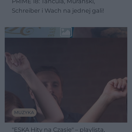
PRIME 18: Tańcula, Murański,
Schreiber i Wach na jednej gali!
MUZYKA
"ESKA Hity na Czasie" – playlista,