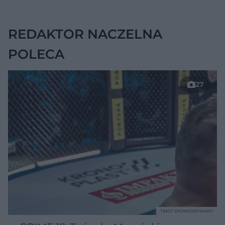
chorobę, która długo
nie daje objawów
REDAKTOR NACZELNA
POLECA
27
TEKST SPONSOROWANY