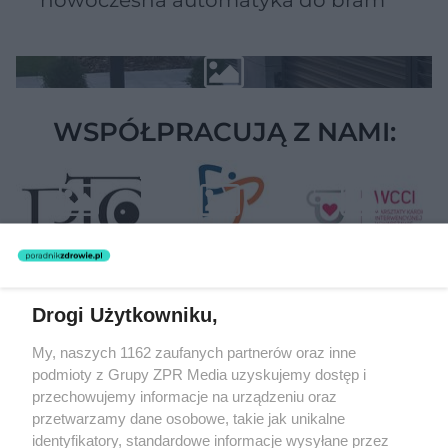
WSPÓŁPRACUJĄ Z NAMI:
Drogi Użytkowniku,
Żaden utwór zamieszczony w serwisie nie może być powielany i
My, naszych 1162 zaufanych partnerów oraz inne
rozpowszechniany lub dalej rozpowszechniany w jakikolwiek sposób
podmioty z Grupy ZPR Media uzyskujemy dostęp i
(w tym także elektroniczny lub mechaniczny) na jakimkolwiek polu
eksploatacji w jakiejkolwiek formie, włącznie z umieszczaniem w
przechowujemy informacje na urządzeniu oraz
Internecie bez pisemnej zgody właściciela praw. Jakiekolwiek użycie
przetwarzamy dane osobowe, takie jak unikalne
lub wykorzystanie utworów w całości lub w części z naruszeniem
identyfikatory, standardowe informacje wysyłane przez
prawa, tzn. bez właściwej zgody, jest zabronione pod groźbą kary i