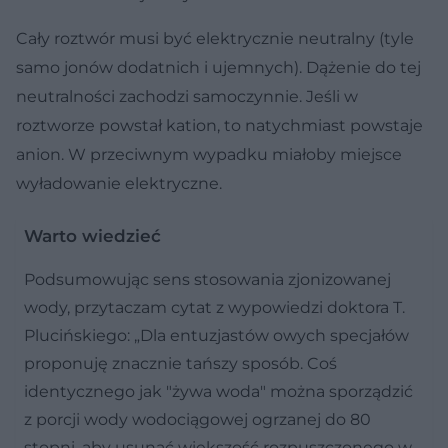
Cały roztwór musi być elektrycznie neutralny (tyle
samo jonów dodatnich i ujemnych). Dążenie do tej
neutralności zachodzi samoczynnie. Jeśli w
roztworze powstał kation, to natychmiast powstaje
anion. W przeciwnym wypadku miałoby miejsce
wyładowanie elektryczne.
Warto wiedzieć
Podsumowując sens stosowania zjonizowanej
wody, przytaczam cytat z wypowiedzi doktora T.
Plucińskiego: „Dla entuzjastów owych specjałów
proponuję znacznie tańszy sposób. Coś
identycznego jak "żywa woda" można sporządzić
z porcji wody wodociągowej ogrzanej do 80
stopni, aby usunąć większość rozpuszczonego w