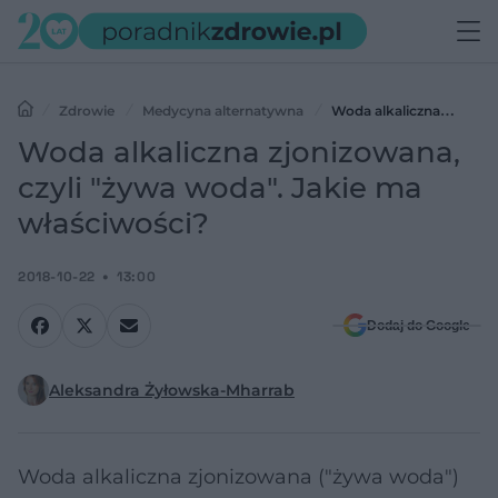
Zdrowie
Medycyna alternatywna
Woda alkaliczna
zjonizowana, czyli "żywa woda". Jakie ma właściwości?
Woda alkaliczna zjonizowana,
czyli "żywa woda". Jakie ma
właściwości?
2018-10-22
13:00
Dodaj do Google
Aleksandra Żyłowska-Mharrab
Woda alkaliczna zjonizowana ("żywa woda")