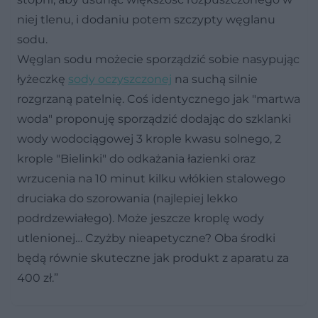
niej tlenu, i dodaniu potem szczypty węglanu
sodu.
Węglan sodu możecie sporządzić sobie nasypując
łyżeczkę
sody oczyszczonej
na suchą silnie
rozgrzaną patelnię. Coś identycznego jak "martwa
woda" proponuję sporządzić dodając do szklanki
wody wodociągowej 3 krople kwasu solnego, 2
krople "Bielinki" do odkażania łazienki oraz
wrzucenia na 10 minut kilku włókien stalowego
druciaka do szorowania (najlepiej lekko
podrdzewiałego). Może jeszcze kroplę wody
utlenionej… Czyżby nieapetyczne? Oba środki
będą równie skuteczne jak produkt z aparatu za
400 zł.”