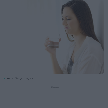
Autor: Getty Images