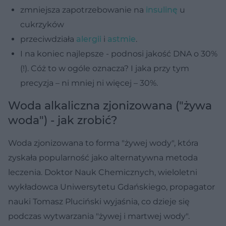
zmniejsza zapotrzebowanie na
insulinę
u
cukrzyków
przeciwdziała
alergii
i
astmie
.
I na koniec najlepsze - podnosi jakość DNA o 30%
(!). Cóż to w ogóle oznacza? I jaka przy tym
precyzja – ni mniej ni więcej – 30%.
Woda alkaliczna zjonizowana ("żywa
woda") - jak zrobić?
Woda zjonizowana to forma "żywej wody", która
zyskała popularność jako alternatywna metoda
leczenia. Doktor Nauk Chemicznych, wieloletni
wykładowca Uniwersytetu Gdańskiego, propagator
nauki Tomasz Pluciński wyjaśnia, co dzieje się
podczas wytwarzania "żywej i martwej wody".