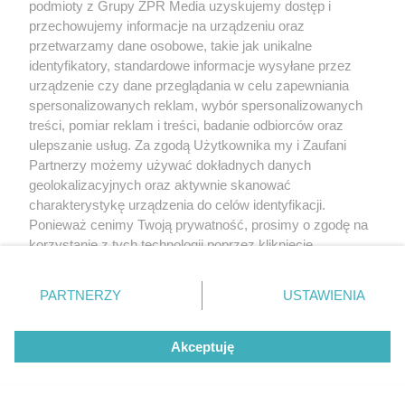
podmioty z Grupy ZPR Media uzyskujemy dostęp i
wodzie para-klastrów, tym jest ona gorsza. Woda
przechowujemy informacje na urządzeniu oraz
przetwarzamy dane osobowe, takie jak unikalne
wodociągowa według teorii składa się w 95% z para-
identyfikatory, standardowe informacje wysyłane przez
klastrów, które mogą być zmienione w orto-klastry
urządzenie czy dane przeglądania w celu zapewniania
za pomocą specjalnych urządzeń. Ale zacznijmy od
spersonalizowanych reklam, wybór spersonalizowanych
treści, pomiar reklam i treści, badanie odbiorców oraz
początku, czyli wyjaśnienia pojęć.
ulepszanie usług. Za zgodą Użytkownika my i Zaufani
Partnerzy możemy używać dokładnych danych
Woda rzeczywiście łączy się w klastry. Są to grupy
geolokalizacyjnych oraz aktywnie skanować
cząsteczek wody połączonych wiązaniem
charakterystykę urządzenia do celów identyfikacji.
wodorowym. Dzięki temu woda w temperaturze
Ponieważ cenimy Twoją prywatność, prosimy o zgodę na
korzystanie z tych technologii poprzez kliknięcie
pokojowej jest cieczą, a nie gazem. Wiązanie
„Akceptuję”. Zgoda jest dobrowolna i zawsze możesz ją
wodorowe to specyficzny dla dipoli rodzaj wiązania.
zmienić/wycofać klikając przycisk ustawień prywatności
PARTNERZY
USTAWIENIA
(Dipoli - cząsteczek, które posiadają w swojej
znajdujący się w lewym dolnym rogu strony
. Niektóre
rodzaje przetwarzania danych nie wymagają zgody
budowie biegun dodatni i ujemny. Woda do takich
Akceptuję
użytkownika, ale masz prawo sprzeciwić się takiemu
należy. Biegun dodatni jest umiejscowiony na
przetwarzaniu. Preferencje będą miały zastosowanie tylko
wodorach, a ujemny na tlenie).
na tej witrynie.