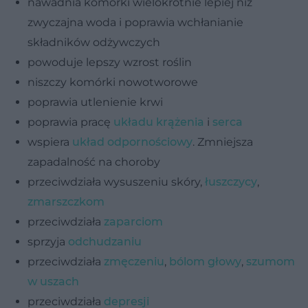
nawadnia komórki wielokrotnie lepiej niż
zwyczajna woda i poprawia wchłanianie
składników odżywczych
powoduje lepszy wzrost roślin
niszczy komórki nowotworowe
poprawia utlenienie krwi
poprawia pracę
układu krążenia
i
serca
wspiera
układ odpornościowy
. Zmniejsza
zapadalność na choroby
przeciwdziała wysuszeniu skóry,
łuszczycy
,
zmarszczkom
przeciwdziała
zaparciom
sprzyja
odchudzaniu
przeciwdziała
zmęczeniu
,
bólom głowy
,
szumom
w uszach
przeciwdziała
depresji